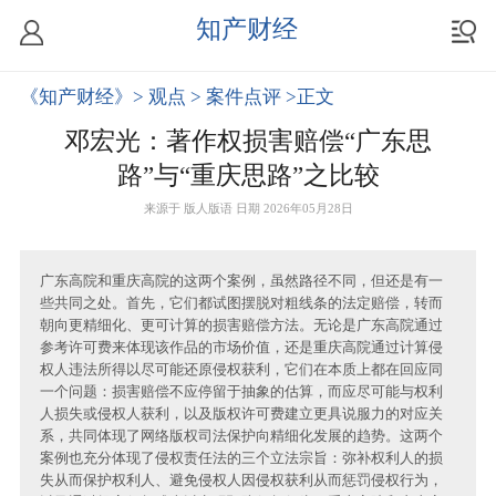
知产财经
《知产财经》
> 观点
> 案件点评
>正文
邓宏光：著作权损害赔偿“广东思
路”与“重庆思路”之比较
来源于
版人版语
日期 2026年05月28日
广东高院和重庆高院的这两个案例，虽然路径不同，但还是有一
些共同之处。首先，它们都试图摆脱对粗线条的法定赔偿，转而
朝向更精细化、更可计算的损害赔偿方法。无论是广东高院通过
参考许可费来体现该作品的市场价值，还是重庆高院通过计算侵
权人违法所得以尽可能还原侵权获利，它们在本质上都在回应同
一个问题：损害赔偿不应停留于抽象的估算，而应尽可能与权利
人损失或侵权人获利，以及版权许可费建立更具说服力的对应关
系，共同体现了网络版权司法保护向精细化发展的趋势。这两个
案例也充分体现了侵权责任法的三个立法宗旨：弥补权利人的损
失从而保护权利人、避免侵权人因侵权获利从而惩罚侵权行为，