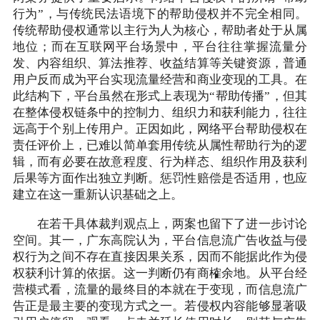
行为”，与传统民法语境下的帮助侵权并不完全相同。
传统帮助侵权通常以主行为人为核心，帮助者处于从属
地位；而在互联网平台场景中，平台往往掌握流量分
发、内容组织、算法推荐、收益结算等关键资源，普通
用户反而成为平台实现流量经营和商业变现的工具。在
此结构下，平台虽然在形式上表现为“帮助传播”，但其
在整体侵权链条中的控制力、组织力和获利能力，往往
远高于个别上传用户。正因如此，网络平台帮助侵权在
责任评价上，已难以简单套用传统从属性帮助行为的逻
辑，而有必要在故意程度、行为样态、组织作用及获利
后果等方面作出独立判断。惩罚性赔偿是否适用，也应
建立在这一重新认识基础之上。
在若干具体裁判观点上，两案也留下了进一步讨论
空间。其一，广东高院认为，平台信息流广告收益与侵
权行为之间不存在直接因果关系，因而不能据此作为侵
权获利计算的依据。这一判断仍有商榷余地。从平台经
营模式看，流量的最终目的本就在于变现，而信息流广
告正是最主要的变现方式之一。若侵权内容能够显著吸