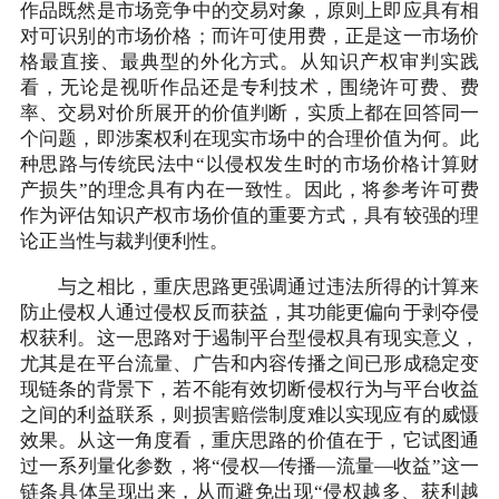
作品既然是市场竞争中的交易对象，原则上即应具有相
对可识别的市场价格；而许可使用费，正是这一市场价
格最直接、最典型的外化方式。从知识产权审判实践
看，无论是视听作品还是专利技术，围绕许可费、费
率、交易对价所展开的价值判断，实质上都在回答同一
个问题，即涉案权利在现实市场中的合理价值为何。此
种思路与传统民法中“以侵权发生时的市场价格计算财
产损失”的理念具有内在一致性。因此，将参考许可费
作为评估知识产权市场价值的重要方式，具有较强的理
论正当性与裁判便利性。
与之相比，重庆思路更强调通过违法所得的计算来
防止侵权人通过侵权反而获益，其功能更偏向于剥夺侵
权获利。这一思路对于遏制平台型侵权具有现实意义，
尤其是在平台流量、广告和内容传播之间已形成稳定变
现链条的背景下，若不能有效切断侵权行为与平台收益
之间的利益联系，则损害赔偿制度难以实现应有的威慑
效果。从这一角度看，重庆思路的价值在于，它试图通
过一系列量化参数，将“侵权—传播—流量—收益”这一
链条具体呈现出来，从而避免出现“侵权越多、获利越