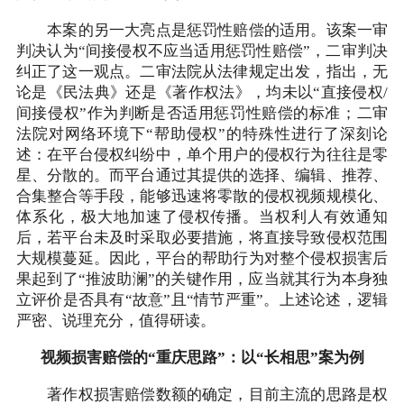
本案的另一大亮点是惩罚性赔偿的适用。该案一审
判决认为“间接侵权不应当适用惩罚性赔偿”，二审判决
纠正了这一观点。二审法院从法律规定出发，指出，无
论是《民法典》还是《著作权法》，均未以“直接侵权/
间接侵权”作为判断是否适用惩罚性赔偿的标准；二审
法院对网络环境下“帮助侵权”的特殊性进行了深刻论
述：在平台侵权纠纷中，单个用户的侵权行为往往是零
星、分散的。而平台通过其提供的选择、编辑、推荐、
合集整合等手段，能够迅速将零散的侵权视频规模化、
体系化，极大地加速了侵权传播。当权利人有效通知
后，若平台未及时采取必要措施，将直接导致侵权范围
大规模蔓延。因此，平台的帮助行为对整个侵权损害后
果起到了“推波助澜”的关键作用，应当就其行为本身独
立评价是否具有“故意”且“情节严重”。上述论述，逻辑
严密、说理充分，值得研读。
视频损害赔偿的“重庆思路”：以“长相思”案为例
著作权损害赔偿数额的确定，目前主流的思路是权