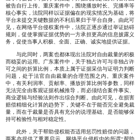
被告自行上传。重庆案件中，围绕播放时长、完播率等
核心事实，法院同样以证据偏在的现实情况为基础，将
平台未提交关键数据的不利后果归于平台自身。由此可
见，在网络平台侵权案件中，法院正逐步通过举证妨碍
规则，促使掌握证据优势的一方承担更高的信息披露义
务，促使当事人积极、全面、正确、诚实地提供证据。
与此同时，两案也都体现出法院对自由裁量的积极
而稳妥的运用。广东案件中，关于独占许可与非独占许
可之间的折算比例，本质上属于证据采信与证明力判断
问题，处于法官自由裁量的合理范围之内。重庆案件
中，有关利润率、贡献率、播放折算比例等参数，同样
无法完全由客观证据机械推导，而必须结合案件事实、
商业逻辑与经验法则作出综合判断。由此可见，在损害
赔偿精细化计算的趋势下，关键不在于能否完全避免裁
量，而在于裁量是否具有充分的说理基础、是否能够保
持可检验性与相对稳定性。
此外，关于帮助侵权能否适用惩罚性赔偿的问题，
两案亦提供了重要启示。网络平台侵权中的所谓“帮助