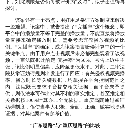
下，如此期限是否仍可被评价为“及时”，似乎还值得再
探讨。
该案还有一个亮点，用好用足举证方案制度来解决
一些难题。该案中，被告提出了“完播率”这个概念，即
平台中的播放量不等于完整的播放量，不能直接将播放
量直接来确定播放时长，需要考虑完整播放视频的比
例。“完播率”的确定，成为该案损害赔偿计算中的一个
关键争点。由于用户点击视频后未必都完整观看了该视
频，一审法院据此酌定“完播率”为50%。被告上诉中主
张，该比例明显偏高，应降至更低水平。对此，二审法
院从举证妨碍规则出发进行了回应：有关侵权视频完播
率、播放时长等关键数据，均掌握在平台控制范围之
内。法院既已要求平台提交相关证据，而平台未予提
供，则依法本可作出对其不利的事实推定，甚至推定相
关数据按100%计算亦非全无依据。重庆高院通过举证
妨碍制度，促使当事人积极、全面、正确、诚实地提供
证据，对其他案件有参考价值。
“广东思路”与“重庆思路”的比较