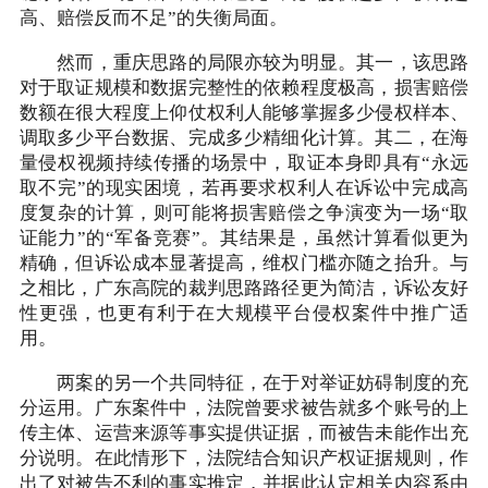
高、赔偿反而不足”的失衡局面。
然而，重庆思路的局限亦较为明显。其一，该思路
对于取证规模和数据完整性的依赖程度极高，损害赔偿
数额在很大程度上仰仗权利人能够掌握多少侵权样本、
调取多少平台数据、完成多少精细化计算。其二，在海
量侵权视频持续传播的场景中，取证本身即具有“永远
取不完”的现实困境，若再要求权利人在诉讼中完成高
度复杂的计算，则可能将损害赔偿之争演变为一场“取
证能力”的“军备竞赛”。其结果是，虽然计算看似更为
精确，但诉讼成本显著提高，维权门槛亦随之抬升。与
之相比，广东高院的裁判思路路径更为简洁，诉讼友好
性更强，也更有利于在大规模平台侵权案件中推广适
用。
两案的另一个共同特征，在于对举证妨碍制度的充
分运用。广东案件中，法院曾要求被告就多个账号的上
传主体、运营来源等事实提供证据，而被告未能作出充
分说明。在此情形下，法院结合知识产权证据规则，作
出了对被告不利的事实推定，并据此认定相关内容系由