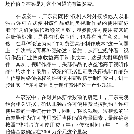
场价值？本案是对这个问题的有益探索。
在该案中，广东高院将“权利人对外授权他人以非
独占许可方式使用该作品或同类视听作品的使用费标
准”作为确定赔偿数额的基数，即参照许可使用费来确
定赔偿标准，是具有现实基础，也具有推广意义。当
然，在具体论证为何“许可费远高于制作成本”这一问题
上，判决书或可再补强论述：首先，从产业规律看，视
听作品行业整体收益高于制作成本，这是大概率的事
件；其次，视听作品中，头部作品的收益远高于视听作
品平均水平；最后，该案的证据也证明头部视听作品独
占信息网络传播权的许可使用费数倍于制作费用，进一
步证实了“许可费远高于制作费用”这一产业规律。
在该案中，在对具体赔偿数额的确定上，广东高院
结合相关证据，确认非独占许可使用费是按照独占许可
使用费的一半进行计算，同时，将长视频、短视频的平
台差异作为许可使用费适当限缩的考量因素，最终确定
按照“非独占许可使用费（年）×侵权时间（年）”，将
赔偿基数确定在3000万余元这个量级。