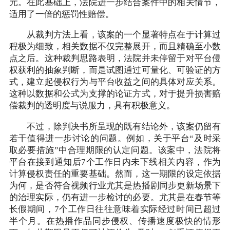
元。在此基础上，法院进一步结合案件中的相关情节，
适用了一倍的惩罚性赔偿。
从裁判方法上看，该案的一个显著特点在于计算过
程极为细致，相关数据不仅完整展开，而且精确至小数
点之后。这种裁判思路表明，法院并未停留于对平台侵
权获利的抽象判断，而是试图通过可量化、可验证的方
式，建立起侵权行为与平台收益之间的具体对应关系。
这种以数据和公式为支撑的论证方式，对于提升损害赔
偿裁判的透明度与说服力，具有积极意义。
不过，除判决书所呈现的既有结论外，该案仍留有
若干值得进一步讨论的问题。例如，关于平台“及时采
取必要措施”中合理期限的认定问题。该案中，法院将
平台在接到通知后7个工作日内未下线相关内容，作为
计算侵权责任的重要基础。然而，这一期限的设定依据
为何，是否符合视频行业尤其是热播剧同步更新场景下
的治理实际，仍有进一步检讨的必要。尤其是在春节等
长假期间，7个工作日往往意味着实际经过时间已超过
半个月。在热播作品同步侵权、传播速度极快的情形