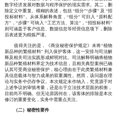
数字经济发展对数据与程序保护的现实需求。其二，删
除定义中重复、模糊的表述，包括 “组分”“步骤” 及 “招
投标材料”。从体系解释角度，“组分” 可归入 “原料配
方”，“步骤” 可纳入 “工艺方法、算法”，“招投标材料”
则可涵盖于客户信息、数据信息等经营信息项下，删除
后表述更为精炼严谨。
值得关注的是，《商业秘密保护规定》未将“植物
新品种的繁殖材料” 列入保护客体，这一安排与司法解
释及相关司法实践形成鲜明对比。司法解释明确将植物
新品种繁殖材料界定为技术信息，且相关典型案例已确
认其可受商业秘密保护，核心理由在于此类繁殖材料兼
具信息载体与智力成果的双重属性。然而，该问题在理
论与实务中仍存争议。本次规定未作纳入，究竟源于对
上述争议的审慎考量，还是出于立法技术层面的权衡，
目前尚不明确。但无论原因何在，该客体的排除是本次
修订的重要变化，实务中需重点关注。
（二）秘密性要件