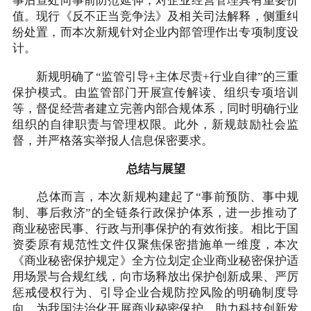
事后查处向事前防范延伸，对企业经营管理具有重要价
值。现行《反不正当竞争法》及相关司法解释，侧重纠
纷处置，而本次新规针对企业内部管理作出专项制度设
计。
新规明确了“监管引导+主体尽责+行业自律”的三重
保护模式。由监管部门开展宣传解读、组织专项培训
等，督促经营者建立完善内部合规体系，同时明确行业
组织的自律职责与管理权限。此外，新规鼓励社会监
督，并严格落实举报人信息保密要求。
总结与展望
总体而言，本次新规构建起了“事前预防、事中规
制、事后救济”的全链条行政保护体系，进一步推动了
商业秘密民事、行政与刑事保护的有效衔接。相比于国
资委原有规范性文件仅聚焦保密措施单一维度，本次
《商业秘密保护规定》全方位划定企业商业秘密保护适
用场景与合规红线，向市场释放出保护创新成果、严厉
惩戒侵权行为、引导企业合规防控风险的明确制度导
向，为我国法治化开展商业秘密保护、助力科技创新发