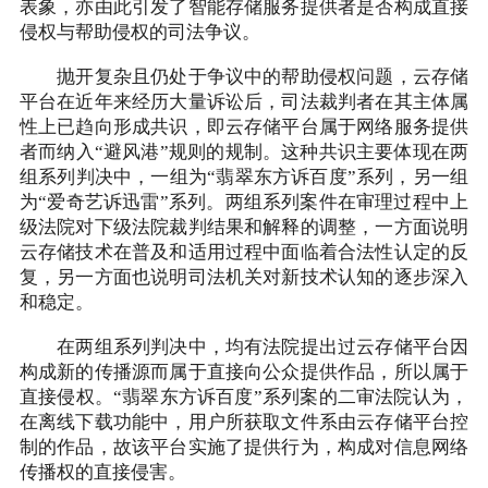
表象，亦由此引发了智能存储服务提供者是否构成直接
侵权与帮助侵权的司法争议。
抛开复杂且仍处于争议中的帮助侵权问题，云存储
平台在近年来经历大量诉讼后，司法裁判者在其主体属
性上已趋向形成共识，即云存储平台属于网络服务提供
者而纳入“避风港”规则的规制。这种共识主要体现在两
组系列判决中，一组为“翡翠东方诉百度”系列，另一组
为“爱奇艺诉迅雷”系列。两组系列案件在审理过程中上
级法院对下级法院裁判结果和解释的调整，一方面说明
云存储技术在普及和适用过程中面临着合法性认定的反
复，另一方面也说明司法机关对新技术认知的逐步深入
和稳定。
在两组系列判决中，均有法院提出过云存储平台因
构成新的传播源而属于直接向公众提供作品，所以属于
直接侵权。“翡翠东方诉百度”系列案的二审法院认为，
在离线下载功能中，用户所获取文件系由云存储平台控
制的作品，故该平台实施了提供行为，构成对信息网络
传播权的直接侵害。