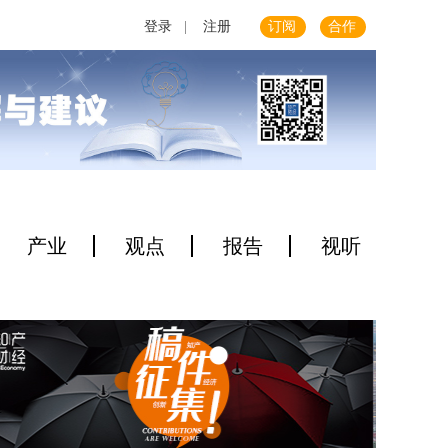
登录
|
注册
订阅
合作
产业
观点
报告
视听