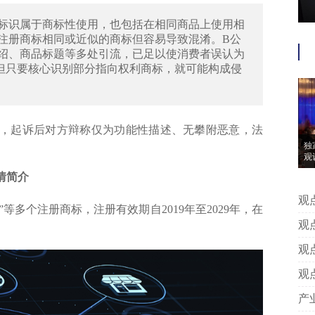
标识属于商标性使用，也包括在相同商品上使用相
注册商标相同或近似的商标但容易导致混淆。B公
绍、商品标题等多处引流，已足以使消费者误认为
但只要核心识别部分指向权利商标，就可能构成侵
起诉后对方辩称仅为功能性描述、无攀附恶意，法
独
观
案情简介
观点 | 独家对话┃义乌法院：积极
多个注册商标，注册有效期自2019年至2029年，在
层
观点 | 纪格非：技术秘密侵权案
分
观点 | 马东晓：《商业秘密保护
对
观点 | 袁秀挺：论专利权转让合
案