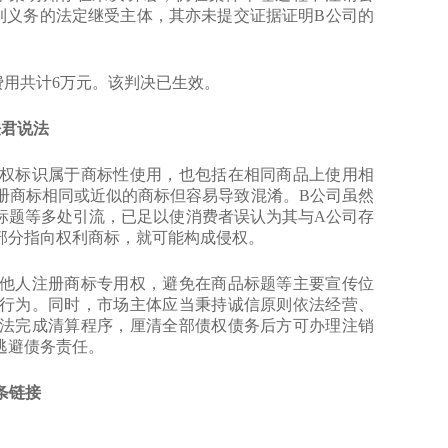
利义务的法定继受主体，其亦未提交证据证明B公司的
用共计6万元。该判决已生效。
法君说法
标识属于商标性使用，也包括在相同商品上使用相
册商标相同或近似的商标但容易导致混淆。B公司虽然
标题等多处引流，已足以使消费者误认为其与A公司存
部分指向权利商标，就可能构成侵权。
人注册商标专用权，避免在商品标题等主要宣传位
行为。同时，市场主体应当秉持诚信原则依法经营、
法完成清算程序，厘清全部债权债务后方可办理注销
逃避债务责任。
法条链接