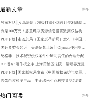
最新文章
更多
独家对话┃义乌法院：积极打造外观设计专利基层审
判的“义乌样板”
判赔100万元！恶意爬取房源信息侵害数据权益构成
不正当竞争
PDF下载┃市监总局（国家反垄断局）发布《中国反
垄断执法年度报告（2025）》
国际奥委会起诉：美法院禁止厦门Olymate使用奥运
标志
纪格非：技术秘密侵权案件中证明责任的合理分配
AI“指令”著作权之争 上海黄浦区法院：清晰界定提示
词独创性表达的标准
PDF下载┃国家版权局发布《中国版权保护与发展状
况（2025）》
涉蛋白质检测产品，中企珞米生命科技遭337调查
热门阅读
更多