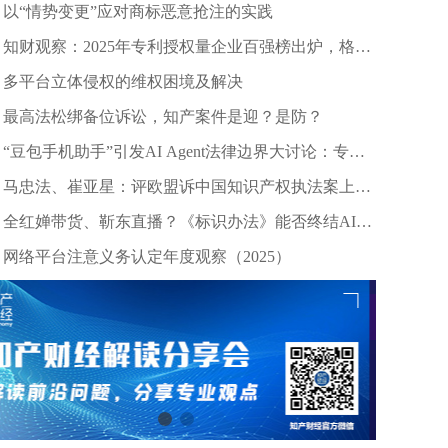
以“情势变更”应对商标恶意抢注的实践
知财观察：2025年专利授权量企业百强榜出炉，格力
等头部企业引领创新浪潮
多平台立体侵权的维权困境及解决
最高法松绑备位诉讼，知产案件是迎？是防？
“豆包手机助手”引发AI Agent法律边界大讨论：专家
深度剖析数据合规与竞争秩序
马忠法、崔亚星：评欧盟诉中国知识产权执法案上诉
仲裁裁决
全红婵带货、靳东直播？《标识办法》能否终结AI拟
声乱象？
网络平台注意义务认定年度观察（2025）