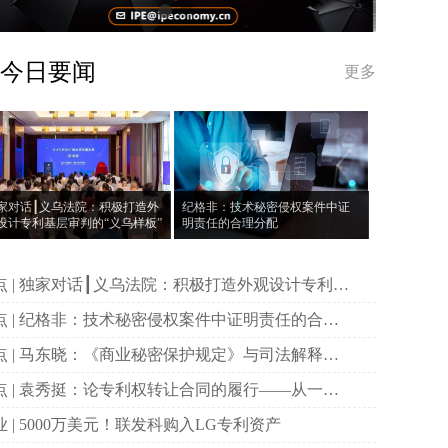
今日要闻
更多
家对话┃义乌法院：积极打造外
纪格非：技术秘密侵权案件中证
设计专利基层审判的“义乌样板”
明责任的合理分配
打造外观设计专利基
审判的“义乌样板”
件中证明责任的合理
配
规定》与司法解释的
比与变化
同的履行——从一则
例谈起
产业 | 5000万美元！联发科购入LG专利资产