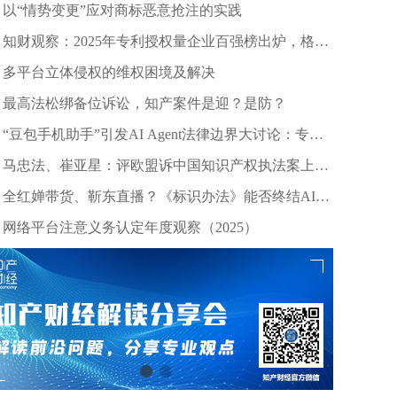
以“情势变更”应对商标恶意抢注的实践
知财观察：2025年专利授权量企业百强榜出炉，格力
等头部企业引领创新浪潮
多平台立体侵权的维权困境及解决
最高法松绑备位诉讼，知产案件是迎？是防？
“豆包手机助手”引发AI Agent法律边界大讨论：专家
深度剖析数据合规与竞争秩序
马忠法、崔亚星：评欧盟诉中国知识产权执法案上诉
仲裁裁决
全红婵带货、靳东直播？《标识办法》能否终结AI拟
声乱象？
网络平台注意义务认定年度观察（2025）