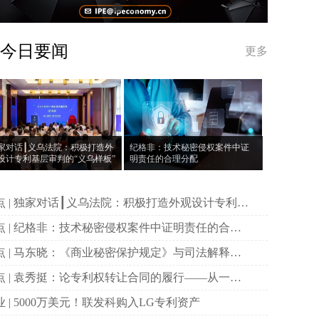
今日要闻
更多
家对话┃义乌法院：积极打造外
纪格非：技术秘密侵权案件中证
设计专利基层审判的“义乌样板”
明责任的合理分配
打造外观设计专利基
审判的“义乌样板”
件中证明责任的合理
配
规定》与司法解释的
比与变化
同的履行——从一则
例谈起
产业 | 5000万美元！联发科购入LG专利资产