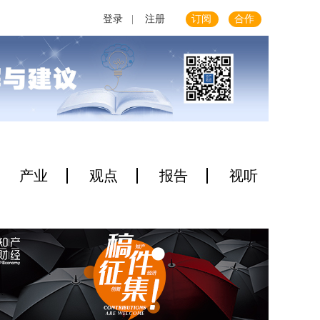
登录
|
注册
订阅
合作
产业
观点
报告
视听