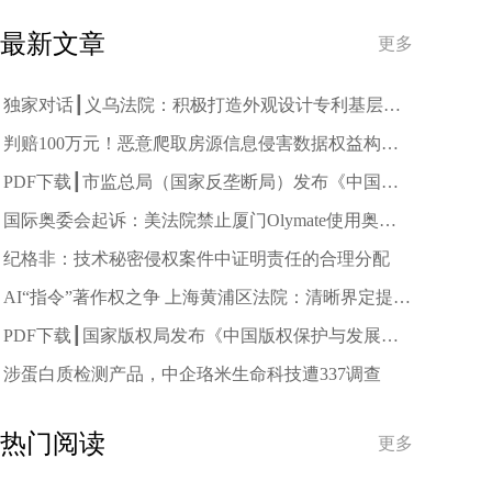
最新文章
更多
独家对话┃义乌法院：积极打造外观设计专利基层审
判的“义乌样板”
判赔100万元！恶意爬取房源信息侵害数据权益构成
不正当竞争
PDF下载┃市监总局（国家反垄断局）发布《中国反
垄断执法年度报告（2025）》
国际奥委会起诉：美法院禁止厦门Olymate使用奥运
标志
纪格非：技术秘密侵权案件中证明责任的合理分配
AI“指令”著作权之争 上海黄浦区法院：清晰界定提示
词独创性表达的标准
PDF下载┃国家版权局发布《中国版权保护与发展状
况（2025）》
涉蛋白质检测产品，中企珞米生命科技遭337调查
热门阅读
更多