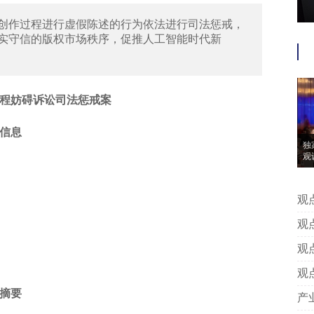
创作过程进行虚假陈述的行为依法进行司法惩戒，
实守信的版权市场秩序，促推人工智能时代新
程妨碍诉讼司法惩戒案
信息
独
观
观点 | 独家对话┃义乌法院：积极
层
观点 | 纪格非：技术秘密侵权案
分
观点 | 马东晓：《商业秘密保护
对
观点 | 袁秀挺：论专利权转让合
案
摘要