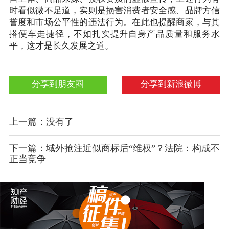
时看似微不足道，实则是损害消费者安全感、品牌方信
誉度和市场公平性的违法行为。在此也提醒商家，与其
搭便车走捷径，不如扎实提升自身产品质量和服务水
平，这才是长久发展之道。
分享到朋友圈
分享到新浪微博
上一篇：没有了
下一篇：域外抢注近似商标后“维权”？法院：构成不
正当竞争