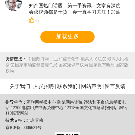
知产圈热门话题，第一手资讯，文章有深度，
会议视频都是干货，会一直学习关注！加油
55
加载更多
友情链接：
中国政府网
工业和信息化部
最高人民法院
最高人民检
察院
国家市场监督管理总局
国家知识产权局
国家反垄断局
国家版
权局
关于我们
|
人员招聘
|
联系我们
|
网站声明
|
留言反馈
指导单位：
互联网举报中心 防范网络诈骗 违法和不良信息举报电
话
12300电信用户申诉受理中心
12318全国文化市场举报网站
网络
110报警网站
技术支持：
北京青梅
京ICP备20006621号