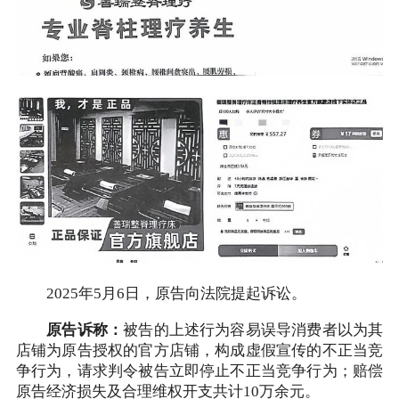
2025年5月6日，原告向法院提起诉讼。
原告诉称：
被告的上述行为容易误导消费者以为其
店铺为原告授权的官方店铺，构成虚假宣传的不正当竞
争行为，请求判令被告立即停止不正当竞争行为；赔偿
原告经济损失及合理维权开支共计10万余元。