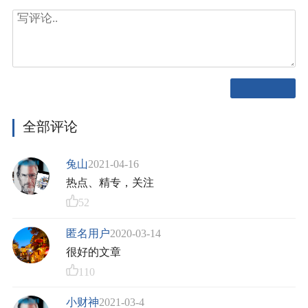
全部评论
兔山
2021-04-16
热点、精专，关注
52
匿名用户
2020-03-14
很好的文章
110
小财神
2021-03-4