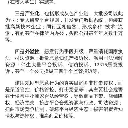
（在校大学生）实施等。
三是
产业化
，包括形成灰色产业链，大批公司以此
为业；专人研究平台规则，开发专门数据系统，包装获
批高新技术企业；同行互相借鉴，形成多种“技术”流
派，有的甚至在律所内办公，头部公司甚至年入数千万
等。
四是
外溢性
，恶意行为手段升级，严重消耗国家执
法、司法资源；批量恶意知识产权诉讼、滥用司法调解
资源；伴生大量平台投诉、信访投诉、12315恶意投
诉，甚至一个公司操纵三四千个监管投诉等。
滥用规则型恶意行为的真实目的并非打击侵权，而
是渠道管控、价格管控、打击竞品等，其主要社会危害
在于侵害中小商家合法经营权，导致商品下架、店铺降
权、经济损失；挤占平台合规资源与行政、司法资源；
扭曲市场竞争机制，破坏平台经济生态；损害消费者知
情权与选择权，推高商品价格等。