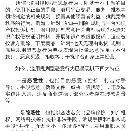
所谓“滥用规则型”恶意行为，即基于不正当的目
的，使用不正当的手段，滥用平台交易、服务、维权等
领域制定的相关规则，损害其他经营者利益，扰乱竞争
秩序的行为。例如，针对“通知—删除”规则与平台知识
产权投诉机制，滥用规则型恶意行为典型表现为伪造知
识产权侵权证明材料，开展知识产权虚假投诉，迫使被
投诉方删除、下架商品；针对“七天无理由退货”规则，
滥用规则型恶意行为典型表现为批量恶意拍单（不付
款）、恶意买退、拒收等，干扰平台商家正常经营。
如今，滥用规则型恶意行为已呈现以下四大特征：
一是
恶意性
，包括目的恶意（控价、打击对手
等），手段恶意（伪造文件、威胁、骚扰等），违反诚
实信用原则、违反商业道德，部分业者存在涉黑背景
等。
二是
隐蔽性
，包括以合法名义（品牌保护、知产维
权、网络科技等）掩护非法手段，常规手段和“非常规
手段”并行，拆大为小、多址多“壳”，雇用兼职人员