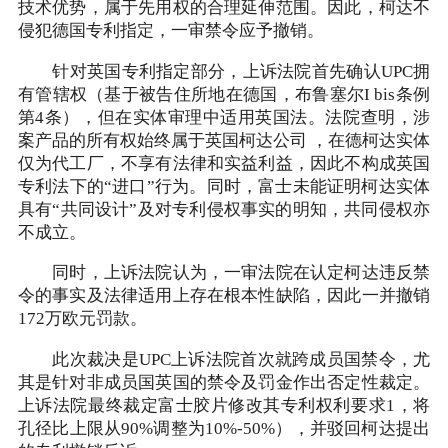
技术优势，属于先用权的合理延伸范围。因此，柯达不
侵犯德国专利指定，一审禁令应予撤销。
针对英国专利指定部分，上诉法院首先确认UPC拥
有管辖权（基于被告住所地在德国，布鲁塞尔I bis条例
第4条），但在实体审理中适用英国法。法院查明，涉
案产品的所有权始终属于英国柯达公司 ，在德柯达实体
仅为代工厂，不享有法律和实益利益，因此不构成英国
专利法下的“进口”行为。同时，富士未能证明柯达实体
具有“共同设计”及对专利侵权事实的明知，共同侵权亦
不成立。
同时，上诉法院认为，一审法院在认定柯达违反禁
令的事实及法律适用上存在根本性缺陷，因此一并撤销
172万欧元罚款。
此次裁决是UPC上诉法院首次就跨成员国禁令，尤
其是针对非成员国英国的禁令及罚金作出否定性裁定。
上诉法院最终裁定富士胶片修改其专利权利要求1，将
孔径比上限从90%调整为10%-50%），并驳回柯达提出