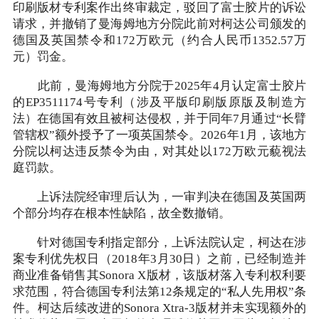
印刷版材专利案作出终审裁定，驳回了富士胶片的诉讼
请求，并撤销了曼海姆地方分院此前对柯达公司颁发的
德国及英国禁令和172万欧元（约合人民币1352.57万
元）罚金。
此前，曼海姆地方分院于2025年4月认定富士胶片
的EP3511174号专利（涉及平版印刷版原版及制造方
法）在德国有效且被柯达侵权，并于同年7月通过“长臂
管辖权”额外授予了一项英国禁令。2026年1月，该地方
分院以柯达违反禁令为由，对其处以172万欧元藐视法
庭罚款。
上诉法院经审理后认为，一审判决在德国及英国两
个部分均存在根本性缺陷，故全数撤销。
针对德国专利指定部分，上诉法院认定，柯达在涉
案专利优先权日（2018年3月30日）之前，已经制造并
商业准备销售其Sonora X版材，该版材落入专利权利要
求范围，符合德国专利法第12条规定的“私人先用权”条
件。柯达后续改进的Sonora Xtra-3版材并未实现额外的