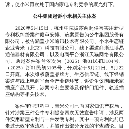
诉，使小米再次处于国内家电专利竞争的聚光灯下。
公牛集团起诉小米相关主体案
2026年5月15日，杭州中院披露两起侵害实用新型
专利权纠纷案件庭审安排。该案原告为公牛集团股份有
限公司，被告涵盖小米通讯技术有限公司、小米生态链
企业青米（北京）科技有限公司、线下渠道商浙江博易
通信器材有限公司，以及电商平台浙江天猫网络有限公
司。两起案件案号依次为（2025）浙01民初3104号、
（2025）浙01民初3105号，分别定于5月21日、5月22
日开庭。本次维权覆盖品牌方、生态供应链、线下经销
渠道与线上电商平台全产业链环节，诉讼争议围绕米家
插座产品展开，涉案专利主要涉及保护门组件、轨道插
座结构等相关技术。
案件审理过程中，青米公司已向国家知识产权局，
针对涉案三件公牛专利提交四次无效宣告申请，涉及两
件实用新型专利与一件发明专利。其中一项专利此前已
走过无效审查流程，并被作出部分无效的审查结论。目