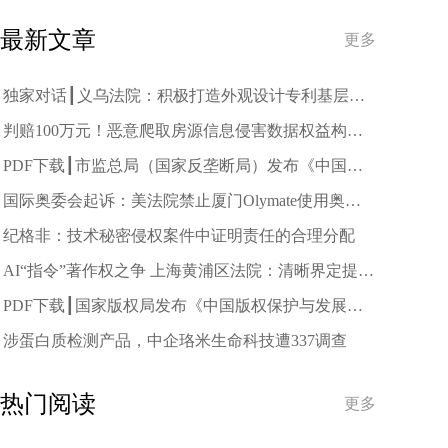
最新文章
更多
独家对话┃义乌法院：积极打造外观设计专利基层审
判的“义乌样板”
判赔100万元！恶意爬取房源信息侵害数据权益构成
不正当竞争
PDF下载┃市监总局（国家反垄断局）发布《中国反
垄断执法年度报告（2025）》
国际奥委会起诉：美法院禁止厦门Olymate使用奥运
标志
纪格非：技术秘密侵权案件中证明责任的合理分配
AI“指令”著作权之争 上海黄浦区法院：清晰界定提示
词独创性表达的标准
PDF下载┃国家版权局发布《中国版权保护与发展状
况（2025）》
涉蛋白质检测产品，中企珞米生命科技遭337调查
热门阅读
更多