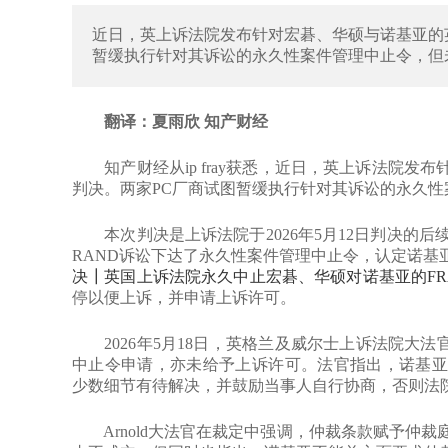
近日，英上诉法院发布针对宏碁、华硕与诺基亚的英
暂缓执行针对其诉讼的永久性案件管理中止令，但
翻译：夏雨欣 知产财经
知产财经从ip fray获悉，近日，英上诉法院发布
判决。两家PC厂商试图暂缓执行针对其诉讼的永久
本次判决是上诉法院于2026年5月12日判决的后
RAND诉讼下达了永久性案件管理中止令，认定诺基
决┃英国上诉法院永久中止宏碁、华硕对诺基亚的FR
停以便上诉，并申请上诉许可。
2026年5月18日，英格兰及威尔士上诉法院大法官
中止令申请，亦未给予上诉许可。法官指出，诺基亚
少数细节有待解决，并鼓励当事人自行协商，否则法
Arnold大法官在裁定中强调，仲裁条款赋予仲裁