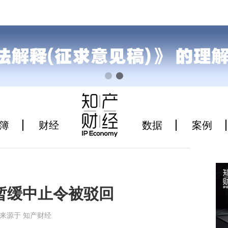
簿
财经
数据
案例
暂缓中止令被驳回
9:28来源于 知产财经