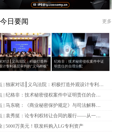
今日要闻
更多
家对话┃义乌法院：积极打造外
纪格非：技术秘密侵权案件中证
设计专利基层审判的“义乌样板”
明责任的合理分配
打造外观设计专利基
审判的“义乌样板”
件中证明责任的合理
配
规定》与司法解释的
比与变化
同的履行——从一则
例谈起
产业 | 5000万美元！联发科购入LG专利资产