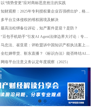
以“情势变更”应对商标恶意抢注的实践
知财观察：2025年专利授权量企业百强榜出炉，格力
等头部企业引领创新浪潮
多平台立体侵权的维权困境及解决
最高法松绑备位诉讼，知产案件是迎？是防？
“豆包手机助手”引发AI Agent法律边界大讨论：专家
深度剖析数据合规与竞争秩序
马忠法、崔亚星：评欧盟诉中国知识产权执法案上诉
仲裁裁决
全红婵带货、靳东直播？《标识办法》能否终结AI拟
声乱象？
网络平台注意义务认定年度观察（2025）