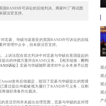
国RAND许可诉讼的后续判决。两家PC厂商试图
未获法官支持。
针对宏碁、华硕与诺基亚的英国RAND许可诉讼的后续
性案件管理中止令，但未获法官支持。
独
观
续。上诉法院在首次判决中对宏碁与华硕在英国提起的
亚提出的仲裁方案符合RAND义务。【相关链接：
附判
AND诉讼
】宏碁与华硕随即请求对中止令本身予以暂
观点 | 独家对话┃义乌法院：积极
层
观点 | 纪格非：技术秘密侵权案
Arnold发布后续裁定，驳回了宏碁与华硕提出的暂缓
分
观点 | 马东晓：《商业秘密保护
已通过提出仲裁被视为履行了RAND许可义务，仅剩
对
院将做好准备作出裁决。
观点 | 袁秀挺：论专利权转让合
案
庭的灵活空间并未超出合理范围，宏碁与华硕的反对理