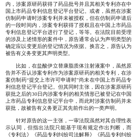
内，涉案原研药获得了药品批号并且其相关专利亦在中
国上市药品专利信息登记平台登记。或者，虽然在涉案
仿制药申请时涉案专利并未被授权，但在仿制药申请后
的一段时间内，涉案专利获得了授权且在中国上市药品
专利信息登记平台进行了登记，等等。在法院目前受理
的涉及上述情形的案件中，原告通常会认为声明类型的
确定应以变更后的登记情况为依据。换言之，原告认为
被告有义务变更其声明类型。
比如，在盐酸伊立替康脂质体注射液案中，虽然原
告并不否认涉案专利作为涉案原研药的相关专利，在涉
案仿制药“提交上市许可申请时”尚未在中国上市药品专
利信息登记平台登记。但其同时主张，因在涉案原研药
获批之后的30日内涉案专利的相关情形已被登记在中国
上市药品专利信息登记平台中，而此时涉案仿制药并未
获批，故被告有义务更正其先前作出的一类声明。
针对原告的这一主张，一审法院虽然对其合理性表
示认同，但指出法院只能基于现有规定作出判断，而
《专利法》《药品专利纠纷司法解释》《药品专利纠纷