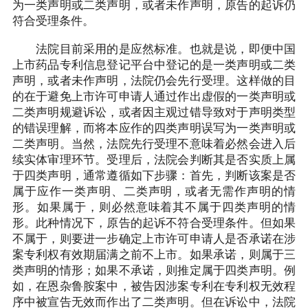
为一类声明或二类声明，或者未作声明，原告的起诉仍
符合受理条件。
法院目前采用的是应然标准。也就是说，即便中国
上市药品专利信息登记平台中登记的是一类声明或二类
声明，或者未作声明，法院仍会先行受理。这样做的目
的在于避免上市许可申请人通过作出虚假的一类声明或
二类声明规避诉讼，或者因主观过错导致对于声明类型
的错误理解，而将本应作的四类声明误写为一类声明或
二类声明。当然，法院先行受理不意味着必然会进入后
续实体审理环节。受理后，法院会判断其是否实质上属
于四类声明，通常遵循如下步骤：首先，判断该案是否
属于应作一类声明、二类声明，或者无需作声明的情
形。如果属于，则必然意味着其不属于四类声明的情
形。此种情况下，原告的起诉不符合受理条件。但如果
不属于，则要进一步确定上市许可申请人是否承诺在涉
案专利权有效期届满之前不上市。如果承诺，则属于三
类声明的情形；如果不承诺，则推定属于四类声明。例
如，在恩杂鲁胺案中，被告因涉案专利在专利权无效程
序中被宣告无效而作出了二类声明。但在诉讼中，法院