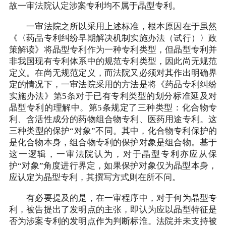
故一审法院认定涉案专利均不属于晶型专利。
一审法院之所以采用上述标准，根本原因在于虽然
《〈药品专利纠纷早期解决机制实施办法（试行）〉政
策解读》将晶型专利作为一种专利类型，但晶型专利并
非我国现有专利体系中的规范专利类型，因此尚无规范
定义。在尚无规范定义，而法院又必须对其作出明确界
定的情况下，一审法院采用的方法是将《药品专利纠纷
实施办法》第5条对于已有专利类型的划分标准延及对
晶型专利的理解中。第5条规定了三种类型：化合物专
利、含活性成分的药物组合物专利、医药用途专利。这
三种类型的保护“对象”不同。其中，化合物专利保护的
是化合物本身，组合物专利的保护对象是组合物。基于
这一逻辑，一审法院认为，对于晶型专利亦应从保
护“对象”角度进行界定，如果保护对象仅为晶型本身，
应认定为晶型专利，其撰写方式则在所不问。
有必要提及的是，在一审程序中，对于何为晶型专
利，被告提出了发明点的主张，即认为应以晶型特征是
否为涉案专利的发明点作为判断标淮。法院并未支持被