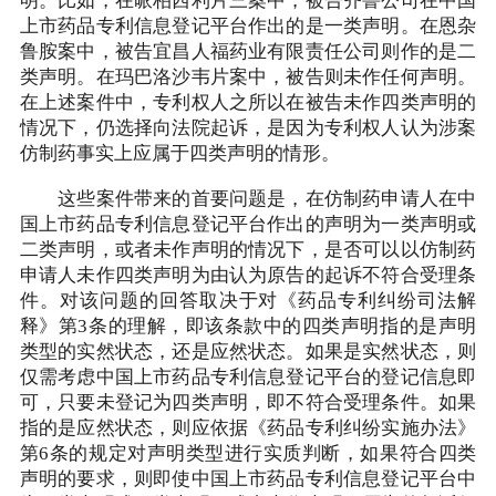
明。比如，在哌柏西利片三案中，被告齐鲁公司在中国
上市药品专利信息登记平台作出的是一类声明。在恩杂
鲁胺案中，被告宜昌人福药业有限责任公司则作的是二
类声明。在玛巴洛沙韦片案中，被告则未作任何声明。
在上述案件中，专利权人之所以在被告未作四类声明的
情况下，仍选择向法院起诉，是因为专利权人认为涉案
仿制药事实上应属于四类声明的情形。
这些案件带来的首要问题是，在仿制药申请人在中
国上市药品专利信息登记平台作出的声明为一类声明或
二类声明，或者未作声明的情况下，是否可以以仿制药
申请人未作四类声明为由认为原告的起诉不符合受理条
件。对该问题的回答取决于对《药品专利纠纷司法解
释》第3条的理解，即该条款中的四类声明指的是声明
类型的实然状态，还是应然状态。如果是实然状态，则
仅需考虑中国上市药品专利信息登记平台的登记信息即
可，只要未登记为四类声明，即不符合受理条件。如果
指的是应然状态，则应依据《药品专利纠纷实施办法》
第6条的规定对声明类型进行实质判断，如果符合四类
声明的要求，则即使中国上市药品专利信息登记平台中