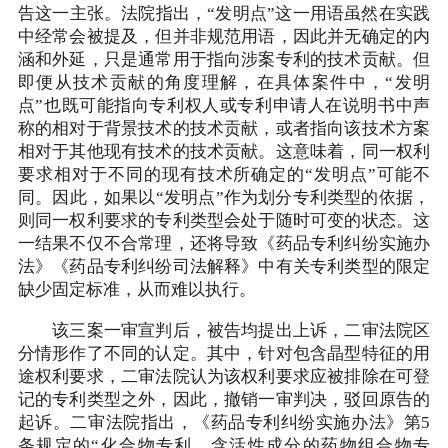
告这一主张。法院指出，“发明点”这一用语虽然在实践
中经常会被提及，但并非规范用语，因此并无确定的内
涵和外延，只是通常用于指向涉案专利的技术贡献。但
即便从技术贡献的角度理解，在具体案件中，“发明
点”也既可能指向专利权人或专利申请人在说明书中声
称的相对于背景技术的技术贡献，或者指向该技术方案
相对于其他现有技术的技术贡献。这意味着，同一权利
要求相对于不同的现有技术所确定的“发明点”可能不
同。因此，如果以“发明点”作为划分专利类型的依据，
则同一权利要求的专利类型会处于随时可变的状态。这
一结果不仅不合常理，还将导致《药品专利纠纷实施办
法》《药品专利纠纷司法解释》中有关专利类型的限定
缺少固定标准，从而难以执行。
该三案一审宣判后，被告均提出上诉，二审法院区
分情形作了不同的认定。其中，针对包含晶型特征的用
途权利要求，二审法院认为该权利要求应被排除在可登
记的专利类型之外，因此，撤销一审判决，驳回原告的
起诉。二审法院指出，《药品专利纠纷实施办法》第5
条规定的“化合物专利、含活性成分的药物组合物专