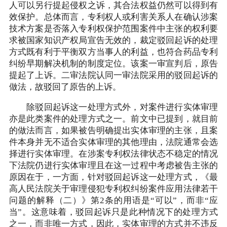
人可以另行提起侵权之诉，其合法权益仍然可以得到有
效保护。总体而言，专利权人或利害关系人在确认涉案
技术方案是否落入专利权保护范围案件中主张的权利要
求被国家知识产权局宣告无效的，裁定驳回起诉的处理
方式既有利于平衡双方当事人的利益，也符合药品专利
纠纷早期解决机制的制度定位。该案一审宣判后，原告
提起了上诉。二审法院认同一审法院采用的驳回起诉的
做法，故驳回了原告的上诉。
除驳回起诉这一处理方式外，对案件进行实体审理
亦是此类案件的处理方式之一。前文中已提到，就目前
的做法而言，如果被告明确提出实体审理的主张，且案
件本身并无不适合实体审理的其他理由，法院通常会选
择进行实体审理。在涉案专利权法律状态不稳定的情况
下法院仍进行实体审理且在这一过程中考虑被告主张的
原因在于，一方面，针对驳回起诉这一处理方式，《最
高人民法院关于审理侵犯专利权纠纷案件应用法律若干
问题的解释（二）》第2条的用语是“可以”，而非“应
当”。这意味着，驳回起诉只是此种情况下的处理方式
之一，而非唯一方式，因此，实体审理的方式并不违反