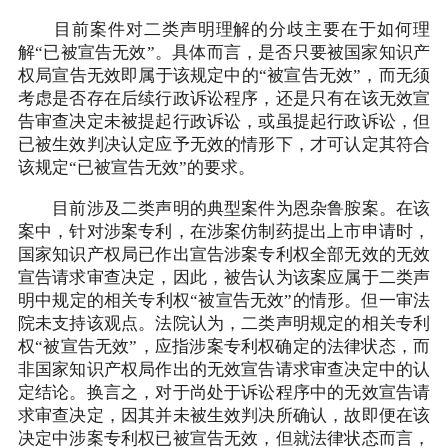
目前案件对二类声明理解的分歧主要在于如何理
解“已被宣告无效”。具体而言，是否只要被国家知识产
权局宣告无效即属于该规定中的“被宣告无效”，而无须
考虑是否存在后续行政诉讼程序，还是只有在该无效宣
告审查决定未被提起行政诉讼，或虽提起行政诉讼，但
已被生效判决认定应予无效的情形下，才可认定其符合
该规定“已被宣告无效”的要求。
目前涉及二类声明的典型案件为恩杂鲁胺案。在该
案中，针对涉案专利，在涉案仿制药提出上市申请时，
国家知识产权局已作出宣告涉案专利权全部无效的无效
宣告请求审查决定，因此，被告认为该案应属于二类声
明中规定的相关专利权“被宣告无效”的情形。但一审法
院未支持该观点。法院认为，二类声明规定的相关专利
权“被宣告无效”，应指涉案专利权确定的法律状态，而
非国家知识产权局作出的无效宣告请求审查决定中的认
定结论。换言之，对于尚处于诉讼程序中的无效宣告请
求审查决定，因其并未被生效判决所确认，故即便在该
决定中涉案专利权已被宣告无效，但就法律状态而言，