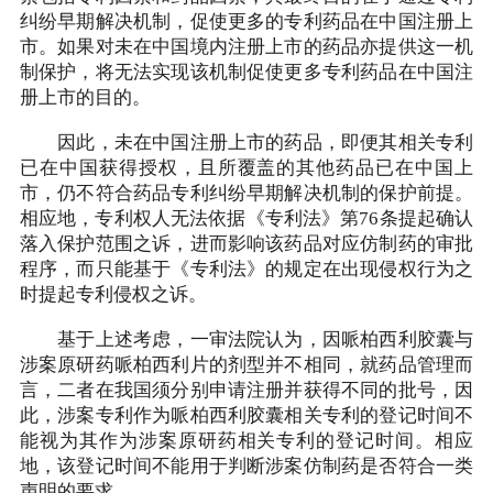
纠纷早期解决机制，促使更多的专利药品在中国注册上
市。如果对未在中国境内注册上市的药品亦提供这一机
制保护，将无法实现该机制促使更多专利药品在中国注
册上市的目的。
因此，未在中国注册上市的药品，即便其相关专利
已在中国获得授权，且所覆盖的其他药品已在中国上
市，仍不符合药品专利纠纷早期解决机制的保护前提。
相应地，专利权人无法依据《专利法》第76条提起确认
落入保护范围之诉，进而影响该药品对应仿制药的审批
程序，而只能基于《专利法》的规定在出现侵权行为之
时提起专利侵权之诉。
基于上述考虑，一审法院认为，因哌柏西利胶囊与
涉案原研药哌柏西利片的剂型并不相同，就药品管理而
言，二者在我国须分别申请注册并获得不同的批号，因
此，涉案专利作为哌柏西利胶囊相关专利的登记时间不
能视为其作为涉案原研药相关专利的登记时间。相应
地，该登记时间不能用于判断涉案仿制药是否符合一类
声明的要求。