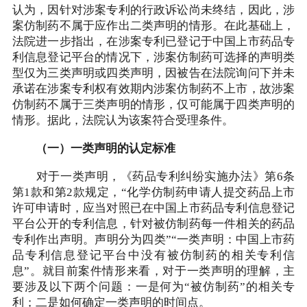
认为，因针对涉案专利的行政诉讼尚未终结，因此，涉
案仿制药不属于应作出二类声明的情形。在此基础上，
法院进一步指出，在涉案专利已登记于中国上市药品专
利信息登记平台的情况下，涉案仿制药可选择的声明类
型仅为三类声明或四类声明，因被告在法院询问下并未
承诺在涉案专利权有效期内涉案仿制药不上市，故涉案
仿制药不属于三类声明的情形，仅可能属于四类声明的
情形。据此，法院认为该案符合受理条件。
（一）一类声明的认定标准
对于一类声明，《药品专利纠纷实施办法》第6条
第1款和第2款规定，“化学仿制药申请人提交药品上市
许可申请时，应当对照已在中国上市药品专利信息登记
平台公开的专利信息，针对被仿制药每一件相关的药品
专利作出声明。声明分为四类”“一类声明：中国上市药
品专利信息登记平台中没有被仿制药的相关专利信
息”。就目前案件情形来看，对于一类声明的理解，主
要涉及以下两个问题：一是何为“被仿制药”的相关专
利；二是如何确定一类声明的时间点。