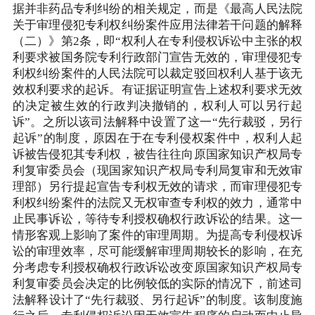
据并非药品专利纠纷的相关规定，而是《最高人民法院
关于审理侵犯专利权纠纷案件应用法律若干问题的解释
（二）》第2条，即“权利人在专利侵权诉讼中主张的权
利要求被国务院专利行政部门宣告无效的，审理侵犯专
利权纠纷案件的人民法院可以裁定驳回权利人基于该无
效权利要求的起诉。有证据证明宣告上述权利要求无效
的决定被生效的行政判决撤销的，权利人可以另行起
诉”。之所以该司法解释中设置了这一“先行裁驳，另行
起诉”的制度，原因在于在专利侵权案件中，权利人起
诉被告侵犯其专利权，被告往往向原国家知识产权局专
利复审委员会（现国家知识产权局专利局复审和无效审
理部）另行提起宣告专利权无效的请求，而审理侵犯专
利权纠纷案件的法院又无权审查专利权的效力，通常中
止民事诉讼，等待专利授权确权行政诉讼的结果。这一
情形客观上影响了案件的审理周期。为提高专利侵权诉
讼的审理效率，尽可能缓解审理周期较长的影响，在充
分考虑专利授权确权行政诉讼改变原国家知识产权局专
利复审委员会决定的比例较低的实际的情况下，前述司
法解释设计了“先行裁驳、另行起诉”的制度。该制度施