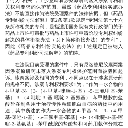
于何为“相关”，至少意味着涉案原研药落入涉案专利相
关权利要求的保护范围。虽然《药品专利纠纷实施办
法》不能直接作为法院受理案件的法律依据，但《药品
专利纠纷司法解释》第2条第1款规定“专利法第七十六
条所称相关的专利，是指适用国务院有关行政部门关于
药品上市许可审批与药品上市许可申请阶段专利权纠纷
解决的具体衔接办法（以下简称衔接办法）的专利”，
因此《药品专利纠纷实施办法》的上述规定已被纳入
《药品专利纠纷司法解释》的范畴。
在法院目前受理的案件中，只有尼洛替尼胶囊两案
因涉案原研药未落入涉案专利权保护范围而被驳回起
诉。该两案涉及相同的专利，不同点仅在于涉案原研药
的规格不同。涉案专利权利要求1为，“作为一水合物的
4-甲基-N-［3-（4-甲基-咪唑-1-基）-5-三氟甲基-苯
基］-3-（4-吡啶-3-基-嘧啶-2-基氨基）-苯甲酰胺的盐
酸盐在制备用于治疗慢性粒细胞白血病的药物中的用
途，其中所述的作为一水合物的4-甲基-N-［3-（4-甲
基-咪唑-1-基）-5-三氟甲基-苯基］-3-（4-吡啶-3-基-嘧
啶-2-基氨基）-苯甲酰胺的盐酸盐和可药用载体分散在