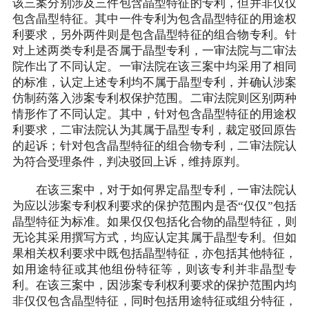
该三案分别涉及三件包含晶型特征的专利，但并非仅仅
包含晶型特征。其中一件专利为包含晶型特征的用途权
利要求，另外两件则是包含晶型特征的组合物专利。针
对上述两类专利是否属于晶型专利，一审法院与二审法
院作出了不同认定。一审法院在该三案中均采用了相同
的标准，认定上述专利均不属于晶型专利，并确认涉案
仿制药落入涉案专利权保护范围。二审法院则区别两种
情形作了不同认定。其中，针对包含晶型特征的用途权
利要求，二审法院认为其属于晶型专利，裁定驳回原告
的起诉；针对包含晶型特征的组合物专利，二审法院认
为符合受理条件，判决驳回上诉，维持原判。
在该三案中，对于如何界定晶型专利，一审法院认
为应以涉案专利权利要求的保护范围内是否“仅仅”包括
晶型特征为标准。如果仅仅包括化合物的晶型特征，则
无论其采用撰写方式，均应认定其属于晶型专利。但如
果相关权利要求中既包括晶型特征，亦包括其他特征，
如用途特征或其他组份特征等，则该专利并非晶型专
利。在该三案中，因涉案专利权利要求的保护范围内均
非仅仅包含晶型特征，同时包括用途特征或组分特征，