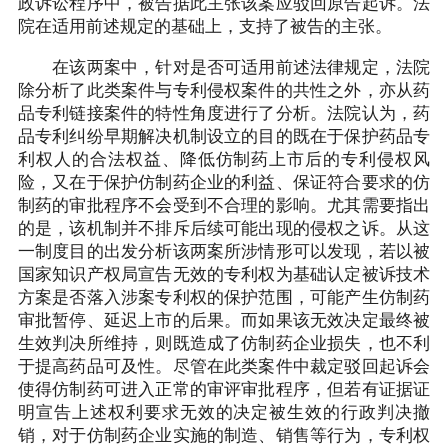
政诉讼程序中，被告据此主张该案应驳回原告起诉。法
院在适用前述规定的基础上，支持了被告的主张。
在该两案中，针对是否可适用前述法律规定，法院
除分析了此类案件与专利侵权案件的共性之外，亦从药
品专利链接案件的特性角度进行了分析。法院认为，药
品专利纠纷早期解决机制设立的目的既在于保护药品专
利权人的合法权益、降低仿制药上市后的专利侵权风
险，又在于保护仿制药企业的利益、保证符合要求的仿
制药的审批程序不会受到不合理的影响。尤其需要指出
的是，该机制并不排斥后续可能出现的侵权之诉。从这
一制度目的出发分析该两案所涉情形可以发现，若以被
国家知识产权局宣告无效的专利权为基础认定被诉技术
方案是否落入涉案专利权的保护范围，可能产生仿制药
审批暂停、延迟上市的后果。而如果该无效决定最终被
生效判决所维持，则既造成了仿制药企业损失，也不利
于提高药品可及性。尽管在此类案件中裁定驳回起诉会
使得仿制药可进入正常的审评审批程序，但若有证据证
明宣告上述权利要求无效的决定被生效的行政判决撤
销，对于仿制药企业实施的制造、销售等行为，专利权