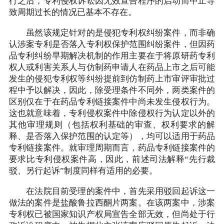
行之后，专利侵权诉讼因无效宣告程序的启动而中止导
致周期过长的情况已基本不存在。
虽然该规定针对的是侵犯专利权纠纷案件，而非确
认涉案专利是否落入专利权保护范围纠纷案件，但因药
品专利纠纷早期解决机制的作用主要在于将原研药专利
权人或利害关系人与仿制药申请人在药品上市之后可能
发生的侵犯专利权等纠纷提前到仿制药上市审评审批过
程中予以解决，因此，除受理条件不同外，两类案件的
区别仅在于在药品专利链接案件中尚未发生侵权行为。
这也就意味着，专利侵权案件中除侵权行为认定以外的
其他审理规则（包括权利基础的审查、权利要求的解
释、是否落入保护范围的认定等），均可以适用于药品
专利链接案件。就审理周期而言，药品专利链接案件的
要求比专利侵权案件高，因此，前述司法解释“先行裁
驳、另行起诉”制度同样有适用的必要。
在法院目前受理的案件中，首先采用驳回起诉这一
做法的案件是盐酸鲁拉西酮片两案。在该两案中，涉案
专利权已被国家知识产权局宣告全部无效，但尚处于行