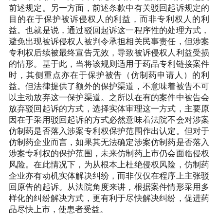
前述规定。另一方面，前述条款中有关驳回起诉规定的
目的在于保护被诉侵权人的利益，而非专利权人的利
益。也就是说，通过驳回起诉这一程序性的处理方式，
避免出现被诉侵权人被判令承担相关民事责任，但涉案
专利权后续被最终宣告无效，导致被诉侵权人利益受损
的情形。基于此，当将该规则适用于药品专利链接案件
时，其侧重点亦在于保护被告（仿制药申请人）的利
益。但法律提供了额外的保护渠道，不意味着被告不可
以主动放弃这一保护渠道。之所以在有的案件中被告会
放弃驳回起诉的方式，选择实体审理这一方式，主要原
因在于采用驳回起诉的方式必然意味着法院不会对涉案
仿制药是否落入涉案专利权保护范围作出认定。但对于
仿制药企业而言，如果其无法确定涉案仿制药是否落入
涉案专利权的保护范围，未来仿制药上市仍会面临侵权
风险。在此情况下，为从根本上杜绝侵权风险，仿制药
企业亦有动机实体解决纠纷，而非仅仅在程序上主张驳
回原告的起诉。从法院角度来讲，根据案件情形采用多
样化的纠纷解决方式，更有利于尽快解决纠纷，促进药
品尽快上市，使患者受益。