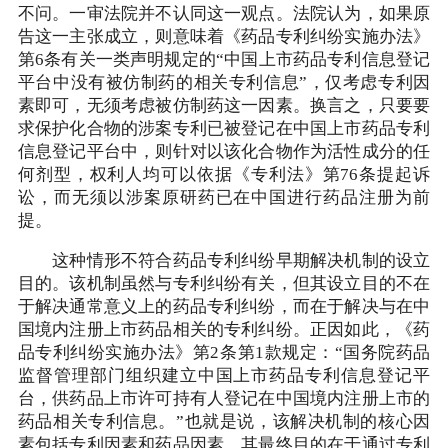
不问。一审法院并不认同这一观点。法院认为，如果原
告这一主张成立，则意味着《药品专利纠纷实施办法》
第6条有关一类声明规定的“中国上市药品专利信息登记
平台中没有被仿制药的相关专利信息”，仅考虑专利因
素即可，无须考虑被仿制药这一因素。换言之，只要要
求保护化合物的涉案专利已被登记在中国上市药品专利
信息登记平台中，则针对以该化合物作为活性成分的任
何剂型，权利人均可以依据《专利法》第76条提起诉
讼，而无须以涉案原研药已在中国进行药品注册为前
提。
这种情形不符合药品专利纠纷早期解决机制的设立
目的。该机制虽然与专利纠纷有关，但其设立目的不在
于解决通常意义上的药品专利纠纷，而在于解决与在中
国境内注册上市药品相关的专利纠纷。正因如此，《药
品专利纠纷实施办法》第2条第1款规定：“国务院药品
监督管理部门组织建立中国上市药品专利信息登记平
台，供药品上市许可持有人登记在中国境内注册上市的
药品相关专利信息。”也就是说，该解决机制的核心因
素包括专利因素和药品因素，其最终目的在于通过专利