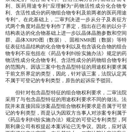
利、医药用途专利”应理解为“药物活性成分化合物专
利、含活性成分的药物组合物专利及前两者的医药用途
专利”。在此基础上，二审判决进一步从分子及表征方
式两个角度对晶型专利作了界定，指出在已有的以分子
结构表达的化合物基础上进一步以晶体晶胞参数和空间
群、晶体XRPD图（数据）、固相NMR图（数据）等特
征表征结晶结构的化合物专利以及包含该化合物的组合
物专利不应包括在《药品专利纠纷实施办法》规定的药
物活性成分化合物专利、含活性成分的药物组合物专利
的范围内。因该三案中包含晶型特征的用途权利要求属
于前文所界定的类型，因此，针对该三案，法院认定其
不属于可登记的专利类型，原告的起诉应予驳回。
但针对包含晶型特征的组合物权利要求，二审法院
采用了与包含晶型特征的用途权利要求不同的做法。法
院并未直接回应涉案晶型组合物权利要求是否属于可登
记的专利类型，而是认为因双方当事人对涉案专利属于
《药品专利纠纷实施办法》规定的可登记专利类型，阿
斯利康公司有权提起本案诉讼已无争议。因此，应对该