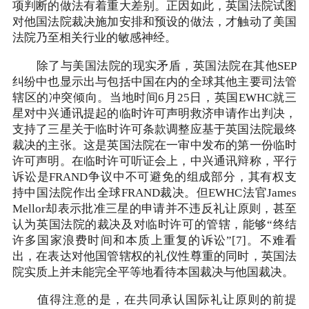
项判断的做法有着重大差别。正因如此，英国法院试图
对他国法院裁决施加安排和预设的做法，才触动了美国
法院乃至相关行业的敏感神经。
除了与美国法院的现实矛盾，英国法院在其他SEP
纠纷中也显示出与包括中国在内的全球其他主要司法管
辖区的冲突倾向。当地时间6月25日，英国EWHC就三
星对中兴通讯提起的临时许可声明救济申请作出判决，
支持了三星关于临时许可条款调整应基于英国法院最终
裁决的主张。这是英国法院在一审中发布的第一份临时
许可声明。在临时许可听证会上，中兴通讯辩称，平行
诉讼是FRAND争议中不可避免的组成部分，其有权支
持中国法院作出全球FRAND裁决。但EWHC法官James
Mellor却表示批准三星的申请并不违反礼让原则，甚至
认为英国法院的裁决及对临时许可的管辖，能够“终结
许多国家浪费时间和本质上重复的诉讼”[7]。不难看
出，在表达对他国管辖权的礼仪性尊重的同时，英国法
院实质上并未能完全平等地看待本国裁决与他国裁决。
值得注意的是，在共同承认国际礼让原则的前提