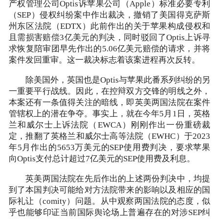
产权管理公司Optis诉苹果公司（Apple）标准必要专利
（SEP）侵权纠纷案中作出裁决，撤销了美国得克萨斯
州东区法院（EDTX）此前作出的关于苹果构成侵权和
且需损害赔偿3亿美元的判决，同时驳回了Optis上诉寻
求恢复陪审团早先作出的5.06亿美元赔偿的请求，并将
案件发回重审。这一裁决标志着该案进程再次反转。
除美国外，英国也是Optis与苹果此番系列纠纷的另
一重要平行战线。因此，在控辩双方交锋的明线之外，
本案还有一条值得关注的暗线，即英美两国法院在案件
管辖权上的潜在争夺。事实上，就在今年5月1日，英格
兰和威尔士上诉法院（EWCA）刚刚作出一份重磅裁
定，推翻了英格兰和威尔士高等法院（EWHC）于2023
年5月作出的5653万美元的SEP使用费判决，要求苹果
向Optis支付总计超过7亿美元的SEP使用费及利息。
英美两国法院在先后作出的上述两份判决中，均提
到了本国判决可能给对方法院带来的影响以及相应的国
际礼让（comity）问题。从中观察两国法院的态度，似
乎也能够印证当前国际舆论场上普遍存在的对涉SEP纠