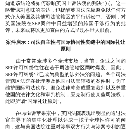
知道该结论将如何影响英国上诉法院的判决”[6]。这一
略带讽刺意味的表达，也提醒英国法院应避免以任何方
式介入美国及其他司法管辖区的平行诉讼中。否则，对
英国法院在SEP案件中日益增强的跨国干涉行为的批
评，未来或将以更加直白的方式呈现在世人眼前。
案件启示：司法自主性与国际协同性夹缝中的国际礼让
原则
由于常常牵涉多个全球市场，当前，企业之间的
SEP许可纠纷往往在若干司法管辖区同时爆发。因此，
SEP许可纠纷业已成为典型的涉外法治问题。各个司法
管辖区法院在处理涉及他国司法管辖权的案件时，为了
维护国际司法秩序、避免法律冲突或重复裁判以及尊重
他国的法律文化和审判机制，应克制行使某些司法权，
此即所谓“国际礼让原则”。
在Optis诉苹果案中，英国法院表现出明显的通过法
官主导下的集中化处理以达成一揽子全球性许可的倾
向，这与美国法院注重对涉事双方行为与涉案专利的逐