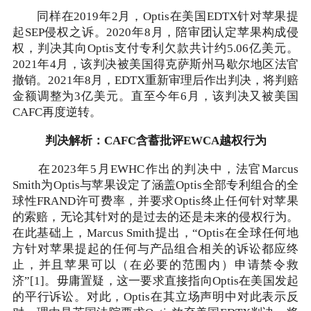
同样在2019年2月，Optis在美国EDTX针对苹果提
起SEP侵权之诉。2020年8月，陪审团认定苹果构成侵
权，判决其向Optis支付专利欠款共计约5.06亿美元。
2021年4月，该判决被美国得克萨斯州马歇尔地区法官
撤销。2021年8月，EDTX重新审理后作出判决，将判赔
金额调整为3亿美元。直至今年6月，该判决又被美国
CAFC再度逆转。
判决解析：CAFC含蓄批评EWCA越权行为
在2023年5月EWHC作出的判决中，法官Marcus
Smith为Optis与苹果设定了涵盖Optis全部专利组合的全
球性FRAND许可费率，并要求Optis终止任何针对苹果
的索赔，无论其针对的是过去的还是未来的侵权行为。
在此基础上，Marcus Smith提出，“Optis在全球任何地
方针对苹果提起的任何与产品组合相关的诉讼都应终
止，并且苹果可以（在必要的范围内）申请禁令救
济”[1]。毋庸置疑，这一要求直接指向Optis在美国发起
的平行诉讼。对此，Optis在其立场声明中对此表示反