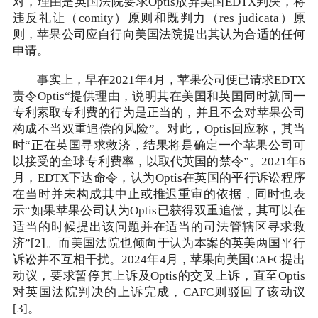
对，理由是英国法院要求Optis放弃美国EDTX判决，将
违反礼让（comity）原则和既判力（res judicata）原
则，苹果公司应自行向美国法院提出其认为合适的任何
申请。
事实上，早在2021年4月，苹果公司便已请求EDTX
责令Optis“提供理由，说明其在美国和英国同时就同一
专利索取专利费的行为是正当的，并且不会对苹果公司
构成不当双重追偿的风险”。对此，Optis回应称，其当
时“正在英国寻求救济，结果将是确定一个苹果公司可
以接受的全球专利费率，以取代英国的禁令”。2021年6
月，EDTX下达命令，认为Optis在英国的平行诉讼程序
在当时并未构成其中止或推迟重审的依据，同时也表
示“如果苹果公司认为Optis已获得双重追偿，其可以在
适当的时候提出该问题并在适当的司法管辖区寻求救
济”[2]。而美国法院也倾向于认为本案的英美两国平行
诉讼并不互相干扰。2024年4月，苹果向美国CAFC提出
动议，要求暂停其上诉及Optis的交叉上诉，直至Optis
对英国法院判决的上诉完成，CAFC则驳回了该动议
[3]。