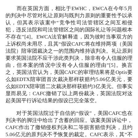
而在英国方面，相比于EWHC，EWCA在今年5月
的判决中尽管对礼让原则与既判力原则的重要性予以承
认，但其表示该案中“竞争性司法管辖区之间互相侵
犯，违反法院和司法管辖区之间的国际礼让等问题根本
不存在”[4]。EWCA法官解释道，因为彼时当事双方的
上诉权尚未用尽，且其“假设CAFC将在维持两项（美国
法院）陪审团裁决之一的范围内维持该判决。礼让原则
要求英国法院不应干涉此类判决，除非有令人信服的理
由，但本案的情况中没有令人信服的理由”[5]。换言
之，英国法官认为，美国CAFC的审理结果将是Optis要
么如EDTX陪审团首次裁决那样获赔约5.06亿美元，要
么如EDTX陪审团二次裁决那样获赔约3亿美元。但事实
显而易见：CAFC撤销了以上两份裁决，英国法院对这
起美国平行诉讼结果的假设已完全落空。
对于英国法院过于自信的“假设”，美国CAFC也在
判决书的脚注中给出了含蓄的回应。该案美国诉讼中，
CAFC作出了撤销侵权判决和二等损害赔偿判决，且约
5.06亿元的原判决不予恢复的裁定。CAFC表示，其“不