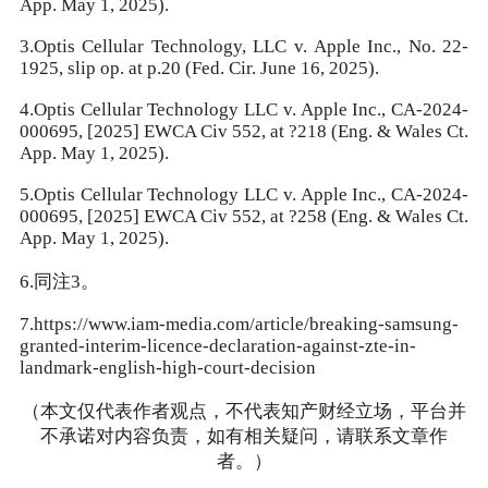
App. May 1, 2025).
3.Optis Cellular Technology, LLC v. Apple Inc., No. 22-
1925, slip op. at p.20 (Fed. Cir. June 16, 2025).
4.Optis Cellular Technology LLC v. Apple Inc., CA-2024-
000695, [2025] EWCA Civ 552, at ?218 (Eng. & Wales Ct.
App. May 1, 2025).
5.Optis Cellular Technology LLC v. Apple Inc., CA-2024-
000695, [2025] EWCA Civ 552, at ?258 (Eng. & Wales Ct.
App. May 1, 2025).
6.同注3。
7.https://www.iam-media.com/article/breaking-samsung-
granted-interim-licence-declaration-against-zte-in-
landmark-english-high-court-decision
（本文仅代表作者观点，不代表知产财经立场，平台并
不承诺对内容负责，如有相关疑问，请联系文章作
者。）