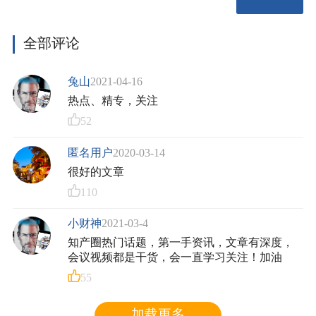
法院对本案行使管辖权是否适当；若原审法院具有管辖
权，其在本案中是否适宜对涉案标准必要专利在全球范
围内的许可条件作出裁决。
全部评论
（一）关于中国法院对本案是否具有管辖权
兔山
2021-04-16
夏普、赛恩倍吉系外国企业，且在中国境内没有住
热点、精专，关注
所和代表机构。针对此类被告提起的涉外民事纠纷案
52
件，中国法院是否具有管辖权，取决于该纠纷与中国是
否存在适当联系。判断标准必要专利许可纠纷与中国是
匿名用户
2020-03-14
否存在适当联系，应结合该类纠纷的特点予以考虑。标
很好的文章
准必要专利许可纠纷的核心是诉请法院确定特定许可条
110
件或者内容，促使各方最终达成许可协议或者履行许可
协议，因此，可以视为一种相对更具有合同性质的特殊
小财神
2021-03-4
类型纠纷。鉴于该类纠纷的上述特点，在被告系外国企
知产圈热门话题，第一手资讯，文章有深度，
业且其在中国境内没有住所和代表机构的情况下，该纠
会议视频都是干货，会一直学习关注！加油
纷与中国是否存在适当联系的判断标准，可以综合考虑
专利权授予地、专利实施地、专利许可合同签订地或专
55
利许可磋商地、专利许可合同履行地、可供扣押或可供
执行财产所在地等是否在中国领域内。只要前述地点之
加载更多