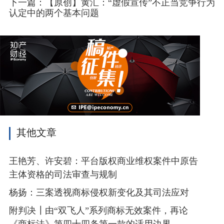
下一篇：【原创】黄汇：“虚假宣传”不正当竞争行为
倍吉为夏普的全资子公司，负责夏普所有标准必要专利
认定中的两个基本问题
的许可谈判事宜。
基于标准必要专利许可磋商目的，夏普、赛恩倍吉
于2018年7月10日向OPPO、OPPO深圳公司发送专利清
单，载明了标准必要专利组合所包含的专利族及各法域
专利数量。本案涉及标准必要专利组合中的中国专利占
相当大的比重。
（二）当事人就涉案标准必要专利许可磋商时的意
愿范围
其他文章
在本案所涉标准必要专利许可谈判过程中，夏普、
赛恩倍吉提议许可的整体首选结构为：期间为5年，许
王艳芳、许安碧：平台版权商业维权案件中原告
可专利（许可标准）为期限内拥有的3G/4G/WiFi/HEVC
标准必要专利，许可范围为全球非独占许可，没有分许
主体资格的司法审查与规制
可权，仅限于许可标准的实施使用领域。
杨扬：三案透视商标侵权新变化及其司法应对
（三）当事人就涉案标准必要专利许可磋商的地点
附判决┃由“双飞人”系列商标无效案件，再论