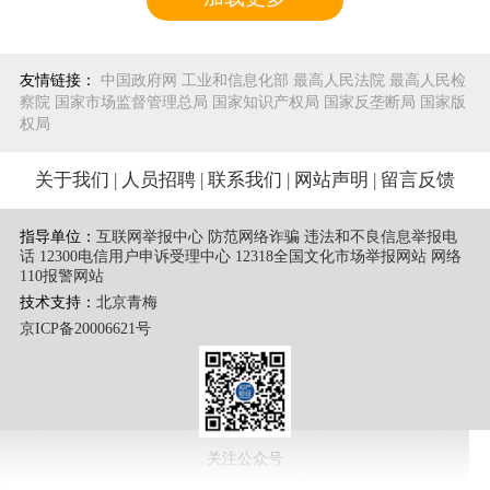
一在中国领域内，则应认为该案件与中国存在适当联
系，中国法院对其即具有管辖权。本案中，作为许可标
的的标准必要专利组合涉及多项中国专利，OPPO、
友情链接：
中国政府网
工业和信息化部
最高人民法院
最高人民检
OPPO深圳公司实施涉案标准必要专利的制造行为发生
察院
国家市场监督管理总局
国家知识产权局
国家反垄断局
国家版
在中国，当事人曾就涉案标准必要专利许可问题在中国
权局
深圳进行过磋商，故中国法院无论是作为专利权授予地
法院，还是涉案标准必要专利实施地法院，抑或是涉案
关于我们
|
人员招聘
|
联系我们
|
网站声明
|
留言反馈
标准必要专利许可磋商地法院，均对本案依法具有管辖
权。
指导单位：
互联网举报中心 防范网络诈骗 违法和不良信息举报电
话
12300电信用户申诉受理中心
12318全国文化市场举报网站
网络
（二）关于深圳中院对本案行使管辖权是否适当
110报警网站
标准必要专利纠纷应由中国哪个法院管辖，可以根
技术支持：
北京青梅
据具体情况考虑专利权授予地、专利实施地、专利许可
京ICP备20006621号
合同签订地或专利许可磋商地、专利许可合同履行地、
可供扣押或可供执行财产所在地等管辖连接点。本案
中，当事人尚未达成许可协议，无法以专利许可合同签
订地或履行地作为案件管辖连接点。OPPO深圳公司作
为OPPO的全资子公司属于涉案标准必要专利的实施主
关注公众号
体之一。OPPO深圳公司位于广东省深圳市，其在该地