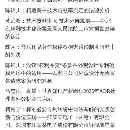
《商标法》第四十四条第一款的适用边界
2019年2月19日，OPPO、OPPO深圳公司与夏普、
赛恩倍吉在OPPO深圳公司的深圳办公室进行会谈，故
陈锦川：精雕案中技术贡献率判定的法理分析
深圳市为当事人专利许可磋商地。
黄武双：技术贡献率 v. 技术分摊规则——评北
（四）夏普在其他法域起诉OPPO或其合作伙伴的
京精雕技术秘密案最高人民法院二审对损害赔偿
情况
的认定
在双方磋商期间，自2020年1月起，夏普以OPPO或
陈为：音乐作品著作权侵权损害赔偿制度研究┃
其合作伙伴为被告，在日本东京地方裁判所、德国慕尼
附判决
黑地区法院、德国曼海姆地区法院及台湾地区智慧财产
法院等提起专利侵权诉讼。
陈锦川：浅议“权利冲突”条款在外观设计专利确
权程序中的适用——以彪马公司外观设计无效宣
（五）涉案标准必要专利实施者的主要实施地、主
告请求案为研究对象
要营业地或主要营收来源地
马忠法、袁晨：世界知识产权组织2025年ADR处
涉案标准必要专利实施者OPPO、OPPO深圳公司的
理案件分析及其启示
主要营业地在中国，其涉案智能终端产品的制造地和主
要销售区域亦在中国。截至2019年12月31日，OPPO在
柯胥宁：标准必要专利纠纷中司法调解的实践创
中国的销售占比超70%，在欧洲的销售占比约为
新与价值实现——江某某电子（香港）有限公
0.20%，在日本的销售占比不足0.1%。上述数据表明，
司、深圳市江某某电子股份有限公司诉深圳星某
OPPO智能终端产品在中国的销售比例远高于在德国、