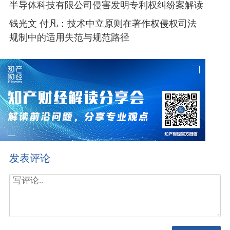
半导体科技有限公司侵害发明专利权纠纷案解读
日本等其他国家的销售比例。
钱光文 付凡：技术中立原则在著作权侵权司法
（六）OPPO、OPPO深圳公司在深圳中院起诉情
规制中的适用失范与规范路径
况
OPPO、OPPO深圳公司于2020年3月25日向深圳市
中级人民法院提起标准必要专利许可纠纷诉讼，诉讼请
求包括就夏普拥有并有权作出许可的WiFi、3G以及4G
等相关标准必要专利在全球范围内针对OPPO、OPPO深
圳公司的智能终端产品的许可条件作出判决，包括但不
限于许可使用费率。夏普、赛恩倍吉以深圳中院对本案
不享有管辖权为由，在答辩期内提出管辖权异议，但未
得到原审法院支持。夏普、赛恩倍吉对驳回裁定不服，
发表评论
向最高法院提起上诉。
二、最高法院裁决主要理由
根据当事人的诉辩主张及初步查明的事实，最高法
院认为本案二审争议焦点问题包括：中国法院对本案是
否具有管辖权；若中国法院对本案具有管辖权，则原审