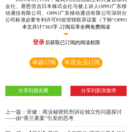
会社、赛恩倍吉日本株式会社与被上诉人OPPO广东移
动通信有限公司、OPPO广东移动通信有限公司深圳分
公司标准必要专利许可纠纷管辖权异议案（下称“OPPO
案”），作出驳回上诉、维持原裁定的终审裁决。【
相
本文共计7363字 ,订阅后享全网免费阅读
关链接：最高院在OPPO夏普案终裁明确中国具有SEP全
球费率管辖权（附裁定）
】此裁决解决了中国法院对标
登录
后获取已订阅的阅读权限
准必要专利许可纠纷管辖标准、中国法院是否适宜对标
准必要专利全球许可条件作出裁决等重大问题，为标准
必要专利全球许可纠纷管辖权争议的解决提供了新思
单篇订阅
年度会员订阅
路。本文在简要概述OPPO案基本案情、介绍最高法院
裁判思路的基础上，对此案进行评析，并探讨标准必要
专利许可纠纷管辖权争议解决应遵循的原则。
分享到朋友圈
分享到新浪微博
一、OPPO案基本案情
（一）关于当事人就涉案标准必要专利许可磋商的
基本情况
上一篇：宋健：商业秘密民刑诉讼独立性问题探讨
——由“香兰素案”引发的思考
OPPO是一家全球性的智能终端制造商和移动互联
网服务提供商。夏普是一家日本电器及电子公司，赛恩