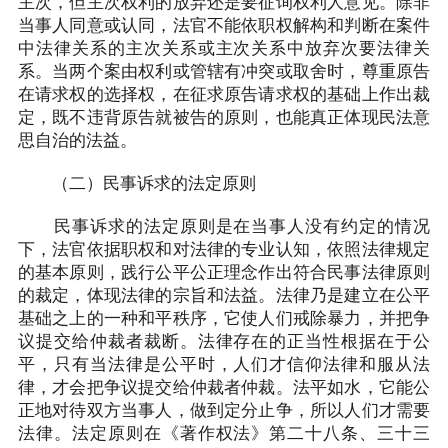
主次，但主次权利的放弃还是要征询权利人意见。除非
当事人同意或认同，法官不能依职权解构和判断在案件
中法律关系的主次关系或主次关系中放弃次要法律关
系。当两个案由权利或管辖有冲突或取舍时，尊重原告
在请求权的选择权，在征求原告请求权的基础上作出裁
定，既不违背原告就被告的原则，也能真正体现民法意
思自治的法益。
（二）民事诉求的法定原则
民事诉求的法定原则是在当事人没有约定的情况
下，法官依据职权和对法律的专业认知，依照法律规定
的基本原则，践行公平公正理念作出符合民事法律原则
的裁定，体现法律的宗旨和法益。法律乃是建立在公平
基础之上的一种和平秩序，它使人们戒除暴力，并把争
议提交给仲裁者裁断。法律存在的正当性根据在于公
平，只有当法律是公平时，人们才信仰法律和服从法
律，才会把争议提交给仲裁者仲裁。法平如水，它能公
正地对待双方当事人，做到定分止争，所以人们才需要
法律。法定原则在《著作权法》第二十八条、三十三