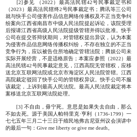
[2]参见 （2022）最高法民辖42号民事裁定书和
（2023）最高法民辖终2号民事裁定书；腾讯等三公司
就与快手公司侵害作品信息网络传播权及不正当竞争纠
纷案向江西省南昌市中级人民法院提起诉讼，该院受理
后报请江西省高级人民法院提级管辖并得以批准。快手
公司在提交答辩状期间，对管辖权提出异议，认为本案
为侵害作品信息网络传播权纠纷，不存在独立的不正当
竞争行为，应以被告住所地确定管辖法院；腾娱公司未
实际开展经营，不是适格原告；本案应参照（2022）最
高法民辖42号民事裁定意见，江西高院无管辖权，应移
送北京互联网法院或北京市海淀区人民法院管辖。江西
高院裁定驳回了快手公司的管辖权异议。快手公司不服
该裁定，上诉到最高人民法院。最高人民法院裁定将本
案移送北京互联网法院处理。
[3] 不自由，毋宁死。意思是如果失去自由，那么
不如去死。源于美国人帕特里克·亨利（1736-1799）一
七七五年三月二十三日于殖民地弗吉尼亚州议会演讲中
的最后一句：Give me liberty or give me death。