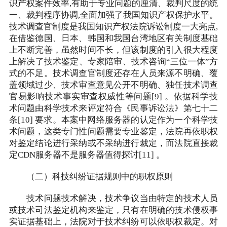
识产权案件效率,有助于专业问题的厘清、裁判尺度的统
一、裁判程序协调,全面加强了我国知识产权保护水平。
技术调查官制度是我国知识产权法院诉讼制度一大亮点,
在借鉴德国、日本、韩国和我国台湾地区有关制度基础
上不断完善，虽然时间不长，但该制度的引入很大程度
上解决了技术鉴定、专家陪审、技术咨询“三位一体”方
式的不足。技术调查官制度还存在人员来源不明确、覆
盖领域过少、技术审查意见公开不明确、独任技术调查
官易影响技术事实审查权威性等问题[9] 。依据科学技
术问题由科学技术来评定符合《民事诉讼法》第七十二
条[10] 要求。本案中网络服务器的认定作为一个科学技
术问题，这类专门性问题需要专业鉴定，法院再依职权
对鉴定结论进行采纳或不采纳进行裁定，而法院直接裁
定CDN服务器不是服务器值得探讨[11] 。
（二）科技纠纷证据规则中的职权原则
技术问题技术解决，技术争议当由特定的技术人员
或技术司法鉴定机构来鉴定，只有在明确的技术侵权事
实证据基础上，法院对于技术纠纷可以依职权裁定。对