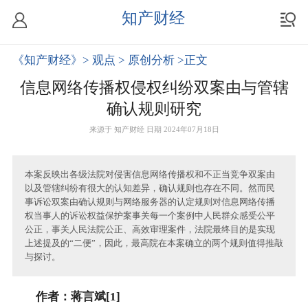
知产财经
《知产财经》
> 观点
> 原创分析
>正文
信息网络传播权侵权纠纷双案由与管辖
确认规则研究
来源于
知产财经
日期 2024年07月18日
本案反映出各级法院对侵害信息网络传播权和不正当竞争双案由
以及管辖纠纷有很大的认知差异，确认规则也存在不同。然而民
事诉讼双案由确认规则与网络服务器的认定规则对信息网络传播
权当事人的诉讼权益保护案事关每一个案例中人民群众感受公平
公正，事关人民法院公正、高效审理案件，法院最终目的是实现
上述提及的“二便”，因此，最高院在本案确立的两个规则值得推敲
与探讨。
作者：蒋言斌[1]