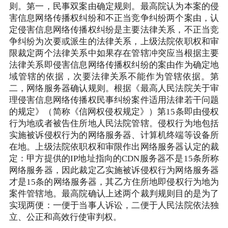
则。第一，民事双案由确定规则。最高院认为本案的侵
害信息网络传播权纠纷和不正当竞争纠纷两个案由，认
定侵害信息网络传播权纠纷是主要法律关系，不正当竞
争纠纷为次要或派生的法律关系，上级法院依职权和审
限裁定两个法律关系中如果存在管辖冲突应当根据主要
法律关系即侵害信息网络传播权纠纷的案由作为确定地
域管辖的依据，次要法律关系不能作为管辖依据。第
二，网络服务器确认规则。根据《最高人民法院关于审
理侵害信息网络传播权民事纠纷案件适用法律若干问题
的规定》（简称《信网权侵权规定》）第15条即由侵权
行为地或者被告住所地人民法院管辖。侵权行为地包括
实施被诉侵权行为的网络服务器、计算机终端等设备所
在地。上级法院依职权和审限作出网络服务器认定的裁
定：甲方提供的IP地址指向的CDN服务器不是15条所称
网络服务器，因此裁定乙实施被诉侵权行为网络服务器
才是15条的网络服务器，其乙方住所地即侵权行为地为
案件管辖地。最高院确认上述两个裁判规则目的是为了
实现两便：一便于当事人诉讼，二便于人民法院依法独
立、公正和高效行使审判权。