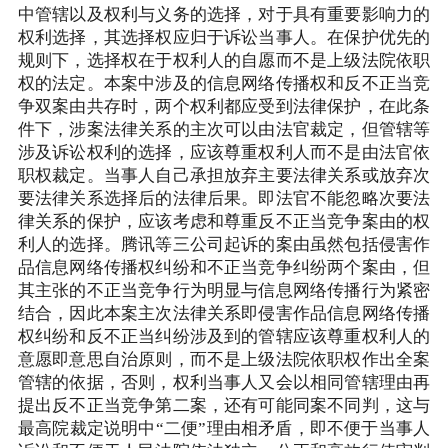
中管辖以及权利与义务的选择，对于具有重要影响力的
权利选择，其选择权应归于诉讼当事人。在保护优先的
规则下，选择权在于权利人的自愿而不是上级法院依职
权的法定。本案中涉及的信息网络传播权和反不正当竞
争双案由共存时，两个权利都应受到法律保护，在此条
件下，涉案法律关系的主次可以由法官裁定，但管辖等
涉及诉讼权利的选择，应该尊重权利人而不是由法官依
职权裁定。当事人自己承担放弃主要法律关系或放弃次
要法律关系选择后的法律后果。即法官不能忽略次要法
律关系的保护，应该考虑和尊重反不正当竞争案由的权
利人的选择。腾讯等三公司起诉的案由虽然包括侵害作
品信息网络传播权纠纷和不正当竞争纠纷两个案由，但
其主张的不正当竞争行为明显与信息网络传播行为紧密
结合，因此本案主次法律关系即侵害作品信息网络传播
权纠纷和反不正当纠纷涉及到的管辖应该尊重权利人的
意愿即意思自治原则，而不是上级法院依职权作出全案
管辖的依据，否则，权利当事人又会以相同管辖理由再
提出反不正当竞争第二案，还有可能同案不同判，这与
最高院裁定说明中“二便”理由相矛盾，即不便于当事人