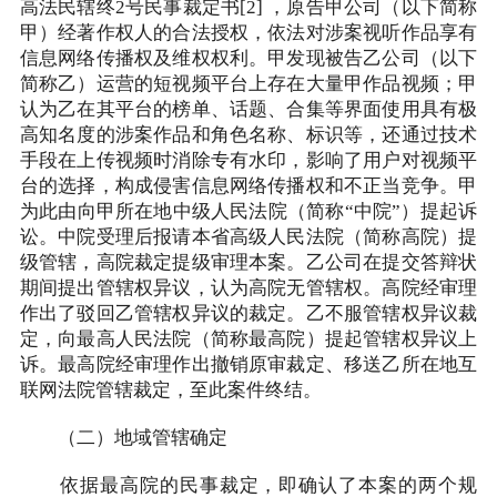
高法民辖终2号民事裁定书[2] ，原告甲公司（以下简称
甲）经著作权人的合法授权，依法对涉案视听作品享有
信息网络传播权及维权权利。甲发现被告乙公司（以下
简称乙）运营的短视频平台上存在大量甲作品视频；甲
认为乙在其平台的榜单、话题、合集等界面使用具有极
高知名度的涉案作品和角色名称、标识等，还通过技术
手段在上传视频时消除专有水印，影响了用户对视频平
台的选择，构成侵害信息网络传播权和不正当竞争。甲
为此由向甲所在地中级人民法院（简称“中院”）提起诉
讼。中院受理后报请本省高级人民法院（简称高院）提
级管辖，高院裁定提级审理本案。乙公司在提交答辩状
期间提出管辖权异议，认为高院无管辖权。高院经审理
作出了驳回乙管辖权异议的裁定。乙不服管辖权异议裁
定，向最高人民法院（简称最高院）提起管辖权异议上
诉。最高院经审理作出撤销原审裁定、移送乙所在地互
联网法院管辖裁定，至此案件终结。
（二）地域管辖确定
依据最高院的民事裁定，即确认了本案的两个规