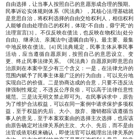
自由选择，让当事人按照自己的意愿形成合理的预期。
民事诉讼实体规则体系《民法典》，其核心法理基础就
是意思自治，将权利选择的自由交给权利人，相信权利
人能够自由处理自己的权利，体现“不自由，毋宁死”的
法理宣言[3] 。不仅反映在债法，也反映在物权法(处分
自由)、继承法、亲属法中(遗嘱自由等)。最主要、最集
中地反映在债法。[4] 民法典规定，民事主体从事民事
活动，应当遵循自愿原则，按照自己的意思设立、变
更、终止民事法律关系。《民法典》自愿原则即意思自
治原则在本案中至少有三个含义：一是，在法律允许的
范围内赋予了民事主体最广泛的行为自由，可以充分地
实现自己的价值。二是协商达成的合意，只要不违反法
律强制性规定，不违反公序良俗，可以高于法律任意性
规范。三是法无明文禁止即可为。在民事诉求中，原告
为了维护合法权益，可以在同一案例中请求保护多项权
益，至于权益的先后、大小、放弃、撤销都应该遵循当
事人的意见，至于本案双案由的选择主次选择，也应该
由原告确定对法律关系的主次、大小、先后，而不是由
法官或依职权来确认，即使法官可以梳理出法律关系的