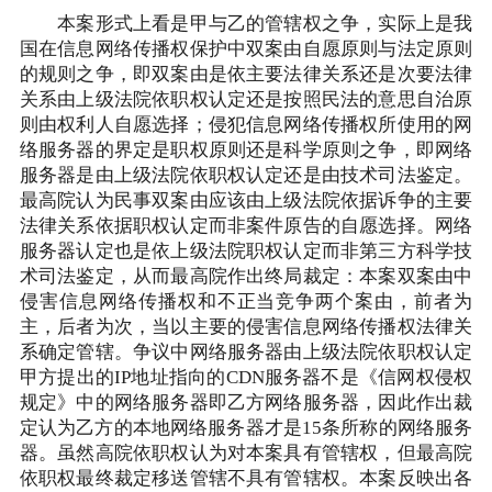
本案形式上看是甲与乙的管辖权之争，实际上是我
国在信息网络传播权保护中双案由自愿原则与法定原则
的规则之争，即双案由是依主要法律关系还是次要法律
关系由上级法院依职权认定还是按照民法的意思自治原
则由权利人自愿选择；侵犯信息网络传播权所使用的网
络服务器的界定是职权原则还是科学原则之争，即网络
服务器是由上级法院依职权认定还是由技术司法鉴定。
最高院认为民事双案由应该由上级法院依据诉争的主要
法律关系依据职权认定而非案件原告的自愿选择。网络
服务器认定也是依上级法院职权认定而非第三方科学技
术司法鉴定，从而最高院作出终局裁定：本案双案由中
侵害信息网络传播权和不正当竞争两个案由，前者为
主，后者为次，当以主要的侵害信息网络传播权法律关
系确定管辖。争议中网络服务器由上级法院依职权认定
甲方提出的IP地址指向的CDN服务器不是《信网权侵权
规定》中的网络服务器即乙方网络服务器，因此作出裁
定认为乙方的本地网络服务器才是15条所称的网络服务
器。虽然高院依职权认为对本案具有管辖权，但最高院
依职权最终裁定移送管辖不具有管辖权。本案反映出各