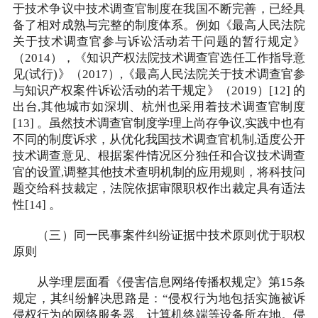
于技术争议中技术调查官制度在我国不断完善，已经具
备了相对成熟与完整的制度体系。例如《最高人民法院
关于技术调查官参与诉讼活动若干问题的暂行规定》
（2014），《知识产权法院技术调查官选任工作指导意
见(试行)》（2017）,《最高人民法院关于技术调查官参
与知识产权案件诉讼活动的若干规定》（2019）[12] 的
出台,其他城市如深圳、杭州也采用着技术调查官制度
[13] 。虽然技术调查官制度学理上尚存争议,实践中也有
不同的制度诉求，从优化我国技术调查官机制,适度公开
技术调查意见、根据案件情况区分独任和合议技术调查
官的设置,调整其他技术查明机制的应用规则，将科技问
题交给科技裁定，法院依据审限职权作出裁定具有适法
性[14] 。
（三）同一民事案件纠纷证据中技术原则优于职权
原则
从学理层面看《侵害信息网络传播权规定》第15条
规定，其纠纷解决思路是：“侵权行为地包括实施被诉
侵权行为的网络服务器、计算机终端等设备所在地。侵