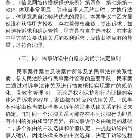
条，《信息网络传播权保护条例》第四条、第七条第一
款[5] 体现非常明显，除非当事人无约定时，才执行法
定，体现意思自治契约优先的原则。本案争议中乙方显
然没有获得甲方授权，存在着侵权嫌疑，提出诉求，如
何选择诉求和确定管辖，甲方具有自主选择权，在本案
中甲方的次要法律关系的权利诉求，应该获得应有的尊
重，才符合法理。
（三）同一民事诉讼中自愿原则优于法定原则
民事案件案由反映案件所涉及的民事法律关系性
质，是人民法院进行民事案件管理的重要手段。民事案
由通过对诉争法律关系进行抽象概括实现案件的规范
化、高效率管理[6] 。无论是权利保护和行为证据的实
体还是诉求的程序，案由都有对应的法律关系。“民事
案件案由应当依据当事人诉争的民事法律关系的性质来
确定。”[7] 同一个法律关系可能存在不同法律行为即具
有不同的案由和管辖差异。在民事诉争案由确定的基础
上，多个案由的主次选择和价值认定，由提起诉讼的当
事人确认。因此法律关系的主次选择，决定了诉讼过程