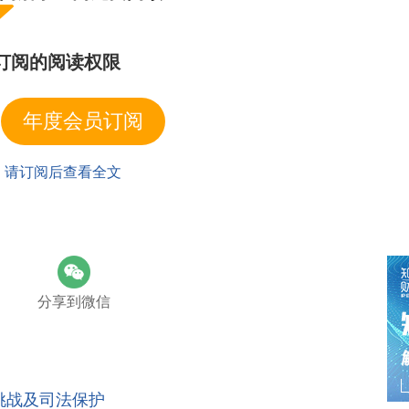
迷人的脸、棱角匀称的脸、完美的皮肤、梦幻般的黑眼
，缺失的手指，糟糕的比例，不协调的身体，不自然的
”等，都不是直接对因提示词产生的图案的线条、色彩
订阅的阅读权限
产生的图案的具体造型也几乎没有预期，即使是为获
词的顺序进行所谓的“设计”、对画面布局等设置相关
示词、参数后会生成什么样的图片，无法控制最终呈
年度会员订阅
创作的要求。
施条例在规定了何为“创作”之后，又在第3条第2款
| 请订阅后查看全文
见、物质条件，或者进行其他辅助工作，均不构成创
够影响最终作品的表达，但并没有直接对表达进行选
用。“告诉他人如何画一幅画的人不是这幅画的作者或
不是这部故事的作者或者合作作者。”【5】用户输入
为并无多大不同。
分享到微信
为创作、何为非创作。根据《著作权法》第19条的
的归属或者没有订立合同的，著作权属于受托人。该
委托创作作品的作者。但在委托创作的不少情况下，
甚至取舍、决定创作结果的情形，但即便如此，依法
。在安兴公司与科泰公司著作权案中，安兴公司委托
挑战及司法保护
计草案后，又根据安兴公司及其法定代表人吴某某的