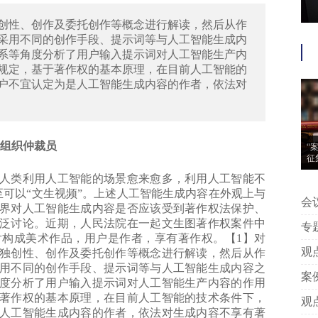
创性、创作及委托创作等概念进行解读，然后从作
采用不同的创作手段、提示词等与人工智能生成内
系等角度分析了用户输入提示词对人工智能生产内
规定，基于著作权的基本原理，在目前人工智能的
户不宜认定为是人工智能生成内容的作者，依法对
组织仲裁员
“
征
类利用人工智能的场景愈来愈多，利用人工智能不
甚至可以“文生视频”。上述人工智能生成内容在外观上与
会议信息 | “案
界对人工智能生成内容是否应该受到著作权法保护、
动
泛讨论。近期，人民法院在一起文生图著作权案件中
专题推荐 | 附判
构成美术作品，用户是作者，享有著作权。【1】对
中
观点 | 王艳芳、许安碧：平台版
独创性、创作及委托创作等概念进行解读，然后从作
用不同的创作手段、提示词等与人工智能生成内容之
告
案例 | 附判决丨专家点评：上海
度分析了用户输入提示词对人工智能生产内容的作用
著
著作权的基本原理，在目前人工智能的技术条件下，
观点 | 姚建军：以典型案例看我
人工智能生成内容的作者，依法对生成内容不享有著