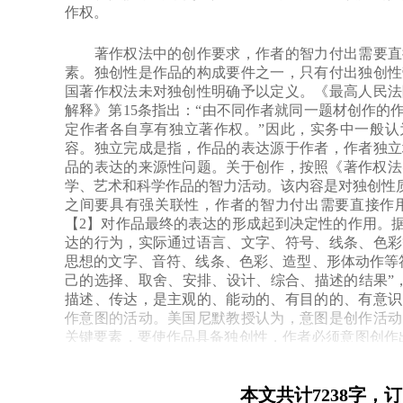
作权。
著作权法中的创作要求，作者的智力付出需要直接
素。独创性是作品的构成要件之一，只有付出独创性
国著作权法未对独创性明确予以定义。《最高人民法
解释》第15条指出：“由不同作者就同一题材创作的
定作者各自享有独立著作权。”因此，实务中一般认为
容。独立完成是指，作品的表达源于作者，作者独立
品的表达的来源性问题。关于创作，按照《著作权法
学、艺术和科学作品的智力活动。该内容是对独创性质
之间要具有强关联性，作者的智力付出需要直接作
【2】对作品最终的表达的形成起到决定性的作用。
达的行为，实际通过语言、文字、符号、线条、色彩
思想的文字、音符、线条、色彩、造型、形体动作等
己的选择、取舍、安排、设计、综合、描述的结果”
描述、传达，是主观的、能动的、有目的的、有意识
作意图的活动。美国尼默教授认为，意图是创作活动
关键要素，要使作品具备独创性，作者必须意图创作
意识性排除了动物和机器的创作行为性质。创作的这
要自主决定其传达思想的表达形式。一个人往墙上扔墨
本文共计7238字，
有“美感”，哪怕外形上与美术作品无异，但该人的行