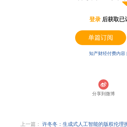
品。用户输入的不论是正向提示词“高度细节对称且
睛、红褐色的辫子……”，还是反向提示词“糟糕的手
身体，毁损，丑陋，畸形的手，长脖子，长身体……
登录
后获取已
等具体造型的选择、取舍、安排，用户对上述提示词
得满意的画面呈现方式，用户不断地调整或者安排提示
参数等，但用户也并不知道人工智能每次输入相应提
单篇订阅
现的修改结果。因此，用户的行为并不符合独创性及
为他人创作提供意见和建议，不是创作。著作权法实
知产财经付费内容 
进一步规定：为他人创作进行组织工作，提供咨询意
作。创意和建议会对作品创作提出一定的指导，也能
择、取舍、编排，对最终表达的形成并不具有直接作
者合作作者；向他人提供故事主题或写作要领的人也
提示词与为他人创作提供意见、建议、进行指导的行
分享到微博
委托他人创作作品的创作认定也同样有助于厘清何
规定，受委托创作的作品，合同没有明确约定著作权
条之所以如此规定，是因为是受托人而非委托人系受
会存在着委托人对委托创作作品本身提出具体要求，
也不会认为委托人参与了创作、成为委托作品的作者
上一篇：
许冬冬：生成式人工智能的版权伦理
科泰公司制作规划设计方案，科泰够公司完成规划设