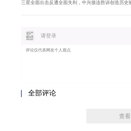
感的各种方式或形式的表达，因此在著作权制度中讨
三星全面出击反遭全面失利，中兴接连胜诉创造历史
的表达的智力投入，即独创性投入。在论及某一作品
的，而非被表达的思想观念是新的或原创的。”【8
某一对象是否具有独创性时，应从该对象的表达中寻
计，而不是离开表达看其创意、思想、情感。
请登录
显然，基于独创性的要求，针对人工智能生成内
义。
受著作权保护的表达的范围应当确定、边界应当
著作权是作者对其付出独创性劳动形成的表达所享有
此，哪里有独创，哪里才有著作权，哪里才能受到著
该是确定的，边界也应当是清晰的。“法律体系的目
通过市场进行转移与重新组合。”【9】“实质性相似
一种方法，而所谓的实质性相似是指被诉侵权作品与
似。“在对权利作品与被诉侵权内容进行比对时，首先
全部评论
再过滤必要场景、有限表达等不受保护的内容，对属于
述提及的提示词、设置的参数等由人工智能生成的内
能根据已经建立的语言模型输出的内容区分出来，从而
使用了用户的独创性劳动所产生的表达（如果用户有
查看
辨，对所有人工智能生成内容均当做用户的独创性表
即人工智能的贡献归于用户，这显然是不符合著作权