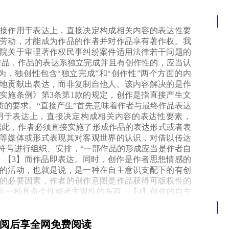
护
作用于表达上，直接决定构成相关内容的表达性要
劳动，才能成为作品的作者并对作品享有著作权。我
院关于审理著作权民事纠纷案件适用法律若干问题的
作品，作品的表达系独立完成并且有创作性的，应当认
，独创性包含“独立完成”和“创作性”两个方面的内
地贡献出表达，而非复制自他人。该内容解决的是作
实施条例》第3条第1款的规定，创作是指直接产生文
的要求。“直接产生”首先意味着作者与最终作品表达
用于表达上，直接决定构成相关内容的表达性要素，
据此，作者必须直接实施了形成作品的表达形式或者表
等媒体或形式表现其对客观世界的认识，对借以传达
符号进行组织、安排，“一部作品的形成应当是作者自
，【3】而作品即表达。同时，创作是作者思想情感的
的活动，也就是说，是一种在自主意识支配下的有创
的必要因素，作者的创作意图是作品获得可版权性的
出一种具备个性或者主观性的东西。【4】创作的自主
一因素决定了作者对其成果的表达要有相对的预期，
水瓶，瓶子破裂后墨水在墙上形成的“图案”，哪怕具
订阅后享全网免费阅读
为并非创作行为，“图案”也不构成受著作权法保护的作