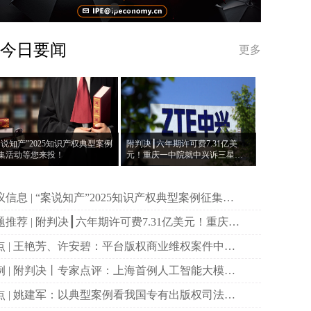
今日要闻
更多
案说知产”2025知识产权典型案例
附判决┃六年期许可费7.31亿美
集活动等您来投！
元！重庆一中院就中兴诉三星案
作出一审判决
说知产”2025知识产权典型案例征集活
等您来投！
决┃六年期许可费7.31亿美元！重庆一
院就中兴诉三星案作出一审判决
权商业维权案件中原
主体资格的司法审查与规制
首例人工智能大模型
作权侵权案二审宣判
国专有出版权司法保