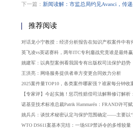
意图、设计需求和修改意见多次对方案进行了调整和
下一篇：
新闻读解：市监总局约见Avanci，传
想，具体到建设工程设计领域，设计需求属于思想，
CAD制图，其对涉案图纸的贡献主要在于提出设计
权法所保护的表达。安兴公司仅以吴某某对科泰公司
推荐阅读
没有依据。【6】在委托剧本创作中，从剧本开始创
进行多次修改，并由委托人决定剧本是否符合质量要
点之一。而不论是委托人的具体需求、修改意见还是
对话龙小宁教授：经济分析报告在知识产权案件中有
委托人实施了创作活动，委托人不能基于其所为成为
英飞凌vs英诺赛科，两年ITC专利鏖战究竟谁是最终
对作品创作提出具体意见、建议，对作品作出最终的
理，在文生图的过程中，不能由于用户最终选定哪个图
姚建军：以典型案例看我国专有出版权司法保护趋势
相反，上述提及的正向提示词“高度细节对称且迷
王洪亮：网络服务提供者单方变更合同效力分析
睛、红褐色的辫子……”及反向提示词“糟糕的手，
体，毁损，丑陋，畸形的手，长脖子，长身体……”
2025案件量TOP10，各类案件哪家强？谁家每分钟收案
智能会生成不同的图片，不同的画家会画出不同的画作。
【专家评】今起实施！惩罚性赔偿司法解释修订解析
获胜、哭表示失败”属于思想的范畴，只要原、被告
用、严防滥用
【7】上述提示词与“以笑表示获胜、哭表示失败”相
诺基亚技术标准总裁Patrik Hammarén：FRAND
内容的可版权性讨论中有一种观点认为，只要用户在
用户付出了独创性劳动、所生成内容就构成作品。这是
姚兵兵：谈技术秘密认定与保护范围确定——主要以“
智力活动所产生的智力成果，在知识产权体系中，主
WTO DS611案基本完结：一场SEP禁诉令的多维较量
图设计、植物新品种等，作品只是其中之一。《著作