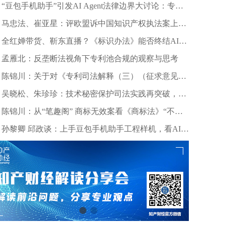
“豆包手机助手”引发AI Agent法律边界大讨论：专家
深度剖析数据合规与竞争秩序
马忠法、崔亚星：评欧盟诉中国知识产权执法案上诉
仲裁裁决
全红婵带货、靳东直播？《标识办法》能否终结AI拟
声乱象？
孟雁北：反垄断法视角下专利池合规的观察与思考
陈锦川：关于对《专利司法解释（三）（征求意见
稿）》几个诉讼程序问题的意见建议
吴晓松、朱珍珍：技术秘密保护司法实践再突破，高
质量审判护航科技创新——北京精雕公司诉田某、深
陈锦川：从“笔趣阁” 商标无效案看《商标法》“不良
圳创世纪公司侵害技术秘密案浅析
影响”条款的司法适用边界
孙黎卿 邱政谈：上手豆包手机助手工程样机，看AI手
机行业法律风险