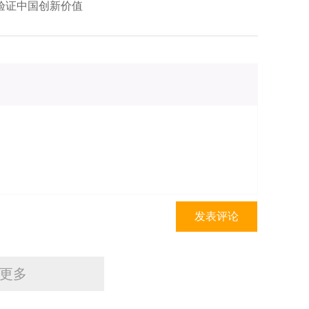
论智力投入时，需要明确，它是指对各种方式或形式
验证中国创新价值
具有独创性时，“实际上是指作者的表达是新的或原创
】而不是对发明创造等其他方面的投入。因此，在判断
找，应看表达中是否有作者的取舍、选择、安排、设
容而言，用户的行为并不符合著作权法对创作的定
清晰。
著作权是基于作品所产生的权利，换句话说，
的权利，著作权仅及于作者的具有独创性的表达，因
作权保护。这就要求，受著作权保护的表达的范围应
标之一就是建立清晰的权利界定，使权利能在此基础上
加接触”是用于判断被诉侵权作品是否使用了他人作品的
权利人作品中权利人付出创作性劳动部分的表达的相
应通过‘思想表达二分法’来剔除作品中的思想成分，
发表评论
作者独创性表达的部分进行比对。”【10】对于由上
容，客观上很难将用户的劳动所产生的内容与人工智
也就难以适用“接触加实质性相似”规则判断他人是否
独创性劳动的话）。如果对人工智能生成内容不加分
更多
达给予保护，实际上是把由人工智能本身生成的内容
法的原理的。