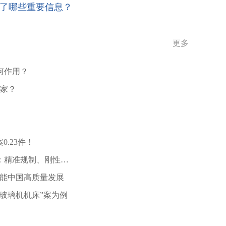
重新设计。法院认为，著作权法保护表达而不保护思
递了哪些重要信息？
设计图纸才构成外在的显性表达。吴某某认可其不会
需求和修改意见，而设计需求与修改意见均不构成著作
提交的草图提出了修改意见而对涉案作品主张著作权
更多
作到最终完成，剧作者往往会根据委托人的意见对剧本
求、确定所采用的剧本，这是剧本委托创作合同的特
最终决定创作结果是否符合质量要求，都不能认定为
何作用？
委托创作作品的作者，实践中，委托人也不会因为其
赢家？
选择就主张对委托创作的作品享有著作权。同样的道
片符合其“预期”就认为用户实施了创作。
人的脸、棱角匀称的脸、完美的皮肤、梦幻般的黑眼
缺失的手指，糟糕的比例，不协调的身体，不自然的身
等都是属于思想和创意，基于上述提示词，不同的人工
0.23件！
在“泡泡堂”与“QQ堂”案中，法院认为，“以笑表示
：精准规制、刚性适
双方的表述方式不同，即不视为著作权方面的侵权。
类似，都属于思想、创意的范畴。在关于人工智能生成
许可赋能中国高质量发展
人工智能生成相关内容的过程中有智力投入，就表明
对著作权法中规定的“智力成果”的误解。基于人类的
玻璃机机床”案为例
要表现为发明创作（专利）、商业秘密、集成电路布
权法》第3条所提及的智力成果是一种人们对其思想情