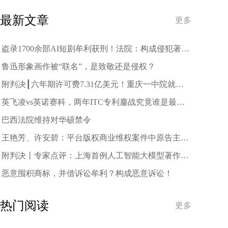
趋势
最新文章
更多
盗录1700余部AI短剧牟利获刑！法院：构成侵犯著作
权罪
鲁迅形象画作被“联名”，是致敬还是侵权？
附判决┃六年期许可费7.31亿美元！重庆一中院就中
兴诉三星案作出一审判决
英飞凌vs英诺赛科，两年ITC专利鏖战究竟谁是最终
赢家？
巴西法院维持对华硕禁令
王艳芳、许安碧：平台版权商业维权案件中原告主体
资格的司法审查与规制
附判决丨专家点评：上海首例人工智能大模型著作权
侵权案二审宣判
恶意囤积商标，并借诉讼牟利？构成恶意诉讼！
热门阅读
更多