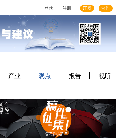
登录
|
注册
订阅
合作
产业
观点
报告
视听