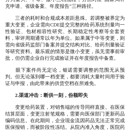
充申请、省级备案、年度报告”三种路径。
三者的耗时和合规成本差距悬殊。若调整被界定为
重大变更，企业需向CDE提交完整的给药系统剂量均一
性验证、包材相容性研究、长期稳定性考察等全套资
料，审评周期通常以年为单位。如果属于中等变更，则
需向省级药监部门备案并提交结构对比、给药剂量验证
等研究资料。最乐观的情形是微小变更，虽无需事前审
批，但仍需企业自行完成验证并在年度报告中备查。
眼下案件尚无定论，银诺需要调整的范围无从预
判。但无论落到哪一档变更，都要消耗大量时间用于验
证与申报，由此带来的供货空档在所难免。
2.渠道冲击：断供一刻，份额即失
变更给药装置，对销售端的传导同样直接。在医保
结算层面，变更注射笔规格，需要向医保部门更新药品
编码信息。在此期间，企业现金流因药品无法正常完成
医保报销，而被阶段性冻结。从院内准入角度，医院药