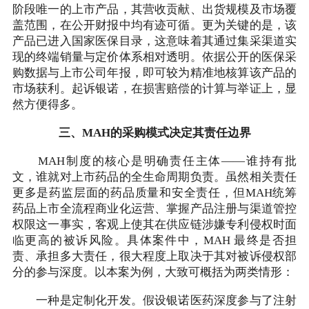
阶段唯一的上市产品，其营收贡献、出货规模及市场覆
盖范围，在公开财报中均有迹可循。更为关键的是，该
产品已进入国家医保目录，这意味着其通过集采渠道实
现的终端销量与定价体系相对透明。依据公开的医保采
购数据与上市公司年报，即可较为精准地核算该产品的
市场获利。起诉银诺，在损害赔偿的计算与举证上，显
然方便得多。
三、MAH的采购模式决定其责任边界
MAH制度的核心是明确责任主体——谁持有批
文，谁就对上市药品的全生命周期负责。虽然相关责任
更多是药监层面的药品质量和安全责任，但MAH统筹
药品上市全流程商业化运营、掌握产品注册与渠道管控
权限这一事实，客观上使其在供应链涉嫌专利侵权时面
临更高的被诉风险。具体案件中，MAH 最终是否担
责、承担多大责任，很大程度上取决于其对被诉侵权部
分的参与深度。以本案为例，大致可概括为两类情形：
一种是定制化开发。假设银诺医药深度参与了注射