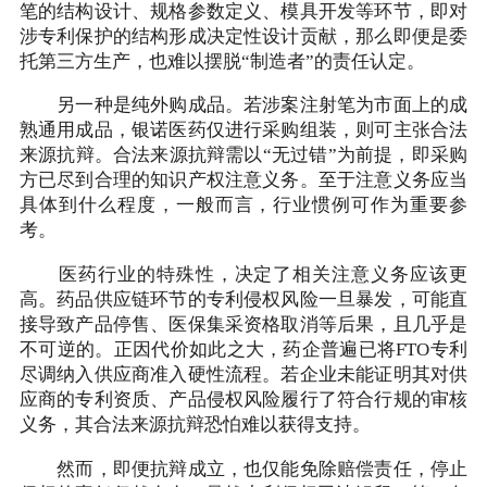
笔的结构设计、规格参数定义、模具开发等环节，即对
涉专利保护的结构形成决定性设计贡献，那么即便是委
托第三方生产，也难以摆脱“制造者”的责任认定。
另一种是纯外购成品。若涉案注射笔为市面上的成
熟通用成品，银诺医药仅进行采购组装，则可主张合法
来源抗辩。合法来源抗辩需以“无过错”为前提，即采购
方已尽到合理的知识产权注意义务。至于注意义务应当
具体到什么程度，一般而言，行业惯例可作为重要参
考。
医药行业的特殊性，决定了相关注意义务应该更
高。药品供应链环节的专利侵权风险一旦暴发，可能直
接导致产品停售、医保集采资格取消等后果，且几乎是
不可逆的。正因代价如此之大，药企普遍已将FTO专利
尽调纳入供应商准入硬性流程。若企业未能证明其对供
应商的专利资质、产品侵权风险履行了符合行规的审核
义务，其合法来源抗辩恐怕难以获得支持。
然而，即便抗辩成立，也仅能免除赔偿责任，停止