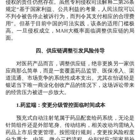
侵权的责任仍然存在。虽然专利侵权司法解释二第26条
规定“基于国家利益、公共利益的考量，人民法院可以
不判令被告停止被诉行为，而判令其支付相应的合理费
用”。但基于目前中国的司法实践，该条的适用门槛极
高。一旦侵权成立，MAH大概率面临调整供应链的局
面。
四、供应链调整引发风险传导
对医药产品而言，调整供应链，绝非更换另一家供
应商那么简单，而是一套覆盖药品监管、医保准入、渠
道流通、市场竞争的系统性成本支出。尤其在怡诺轻是
银诺当下唯一商业化创收产品的情况下，这场诉讼带来
的经营压力被进一步放大。
1.药监端：变更分级管控面临时间成本
预充式自动注射笔属于药品配套给药系统，无论是
针筒组件还是外部笔身、传动结构，相关改动均需纳入
药品上市后变更管理。按照现行规则，变更按风险程度
分为重大、中等、微小三档流程，分别对应“国家局补