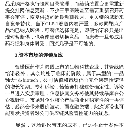
品采购严格执行挂网目录管理，而给药装置变更需重新
提交挂网信息更新，不少三甲医院甚至需要重新召开药
事会审评，恢复供货的周期动辄数月。更关键的威胁来
自竞争替代。当下GLP-1赛道内卷严重，多款同靶点产
品均已纳入医保，可替代选择充足。即便怡诺轻只是出
现短暂断供，也会使患者切换竞品。而患者一旦形成用
药习惯和身体耐受，回流几乎是不可能的。
3.资本市场的连锁反应
银诺医药作为港股上市的生物科技企业，其管线除
怡诺轻外，其余均处于临床前阶段，属于典型的“一品
独大”型biotech，公司估值和市场信心完全绑定怡诺轻
的增长预期。专利诉讼，恰恰会打破这份确定性。诉讼
一旦进入实质审理，信息披露义务将使其持续暴露在公
众视野中。市场对企业核心产品商业化稳定性的一再评
估，必然会带来股价波动。而在融资端，此次诉讼也可
能引发投资者对公司供应链风险管控能力的疑虑。
显然，这场诉讼带来的成本，已远不止于案件本