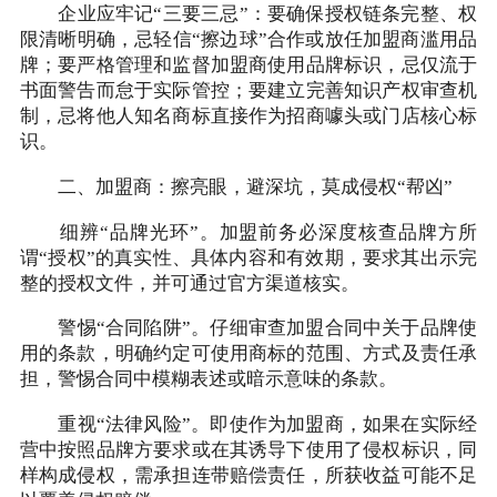
企业应牢记“三要三忌”：要确保授权链条完整、权
限清晰明确，忌轻信“擦边球”合作或放任加盟商滥用品
牌；要严格管理和监督加盟商使用品牌标识，忌仅流于
书面警告而怠于实际管控；要建立完善知识产权审查机
制，忌将他人知名商标直接作为招商噱头或门店核心标
识。
二、加盟商：擦亮眼，避深坑，莫成侵权“帮凶”
细辨“品牌光环”。加盟前务必深度核查品牌方所
谓“授权”的真实性、具体内容和有效期，要求其出示完
整的授权文件，并可通过官方渠道核实。
警惕“合同陷阱”。仔细审查加盟合同中关于品牌使
用的条款，明确约定可使用商标的范围、方式及责任承
担，警惕合同中模糊表述或暗示意味的条款。
重视“法律风险”。即使作为加盟商，如果在实际经
营中按照品牌方要求或在其诱导下使用了侵权标识，同
样构成侵权，需承担连带赔偿责任，所获收益可能不足