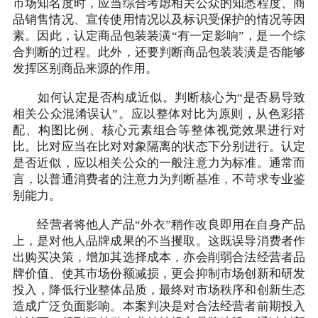
市场知名度时，应当综合考虑相关公众的知悉程度、商
品销售情况、宣传使用情况以及标识受保护的情况等因
素。因此，认定商品包装装潢“有一定影响”，是一个综
合判断的过程。此外，还要判断商品包装装潢是否能够
发挥区别商品来源的作用。
如何认定是否构成近似。判断核心为“是否易导致
相关公众混淆误认”。应以整体对比为原则，从色彩搭
配、构图比例、核心元素组合等整体视觉效果进行对
比。比对应当在比对对象隔离的状态下分别进行。认定
是否近似，应以相关公众的一般注意力为标准。通常而
言，以普通消费者的注意力为判断基准，不苛求专业鉴
别能力。
经营者将他人产品“外衣”稍作改良即用在自身产品
上，是对他人品牌成果的不当攫取。这既误导消费者作
出购买决策，增加其选择成本，亦会削弱合法经营者品
牌价值、使其市场份额减损，更会抑制市场创新和研发
投入，降低行业整体品质，最终对市场秩序和创新生态
造成广泛负面影响。本案判决是对合法经营者前期投入