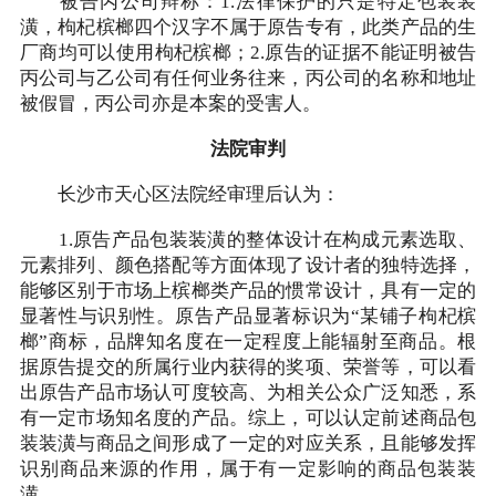
被告丙公司辩称：1.法律保护的只是特定包装装
潢，枸杞槟榔四个汉字不属于原告专有，此类产品的生
厂商均可以使用枸杞槟榔；2.原告的证据不能证明被告
丙公司与乙公司有任何业务往来，丙公司的名称和地址
被假冒，丙公司亦是本案的受害人。
法院审判
长沙市天心区法院经审理后认为：
1.原告产品包装装潢的整体设计在构成元素选取、
元素排列、颜色搭配等方面体现了设计者的独特选择，
能够区别于市场上槟榔类产品的惯常设计，具有一定的
显著性与识别性。原告产品显著标识为“某铺子枸杞槟
榔”商标，品牌知名度在一定程度上能辐射至商品。根
据原告提交的所属行业内获得的奖项、荣誉等，可以看
出原告产品市场认可度较高、为相关公众广泛知悉，系
有一定市场知名度的产品。综上，可以认定前述商品包
装装潢与商品之间形成了一定的对应关系，且能够发挥
识别商品来源的作用，属于有一定影响的商品包装装
潢。