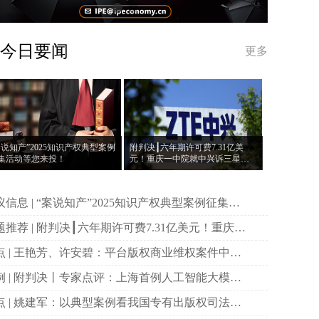
今日要闻
更多
案说知产”2025知识产权典型案例
附判决┃六年期许可费7.31亿美
集活动等您来投！
元！重庆一中院就中兴诉三星案
作出一审判决
说知产”2025知识产权典型案例征集活
等您来投！
决┃六年期许可费7.31亿美元！重庆一
院就中兴诉三星案作出一审判决
权商业维权案件中原
主体资格的司法审查与规制
首例人工智能大模型
作权侵权案二审宣判
国专有出版权司法保