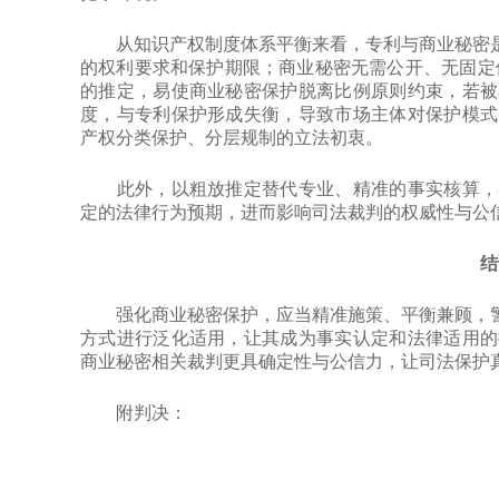
从知识产权制度体系平衡来看，专利与商业秘密是功
的权利要求和保护期限；商业秘密无需公开、无固定保
的推定，易使商业秘密保护脱离比例原则约束，若被
度，与专利保护形成失衡，导致市场主体对保护模式
产权分类保护、分层规制的立法初衷。
此外，以粗放推定替代专业、精准的事实核算，易
定的法律行为预期，进而影响司法裁判的权威性与公
结
强化商业秘密保护，应当精准施策、平衡兼顾，警惕
方式进行泛化适用，让其成为事实认定和法律适用的
商业秘密相关裁判更具确定性与公信力，让司法保护
附判决：