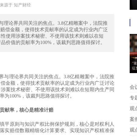
9:47来源于 知产财经
理论界共同关注的焦点。3.8亿精雕案中，法院推
算赔偿金额，使得技术贡献率的认定成为行业内广泛
体性使用涉案技术秘密、不使用该技术则难以在短
品价值的贡献率为100%，该裁判思路值得探讨。
“
征
理论界共同关注的焦点。3.8亿精雕案中，法院推
赔偿金额，使得技术贡献率的认定成为行业内广泛讨论
会议信息 | “案
用涉案技术秘密、不使用该技术则难以在短期内生产同
动
率为100%，该裁判思路值得探讨。
专题推荐 | 附判
中
观点 | 王艳芳、许安碧：平台版
贡献率，核心是精准计赔
告
案例 | 附判决丨专家点评：上海
平原则与知识产权比例保护规则，核心是对权利人
著
观点 | 姚建军：以典型案例看我
落实赔偿数额精细化计算要求、实现知识产权精准保