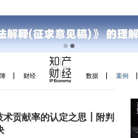
簿
财经
数据
案例
%技术贡献率的认定之思┃附判
决