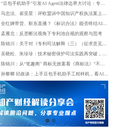
“豆包手机助手”引发AI Agent法律边界大讨论：专家
深度剖析数据合规与竞争秩序
马忠法、崔亚星：评欧盟诉中国知识产权执法案上诉
仲裁裁决
全红婵带货、靳东直播？《标识办法》能否终结AI拟
声乱象？
孟雁北：反垄断法视角下专利池合规的观察与思考
陈锦川：关于对《专利司法解释（三）（征求意见
稿）》几个诉讼程序问题的意见建议
吴晓松、朱珍珍：技术秘密保护司法实践再突破，高
质量审判护航科技创新——北京精雕公司诉田某、深
陈锦川：从“笔趣阁” 商标无效案看《商标法》“不良
圳创世纪公司侵害技术秘密案浅析
影响”条款的司法适用边界
孙黎卿 邱政谈：上手豆包手机助手工程样机，看AI手
机行业法律风险