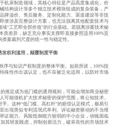
于机床制造领域，其核心特征是产品高度集成化、价
械结构设计等多个独立技术模块组成的复杂装备，产
品牌溢价、售后服务、定制化能力、渠道建设等非技
即便涉及完整设计方案，也无法脱离其他配套技术与
域“工艺即全部价值”的行业基础。若脱离涉案技术秘
质差异，缺乏充分事实支撑即直接参照适用100%贡
响类案裁判尺度的统一性与稳定性。
诱发权利滥用，颠覆制度平衡
与知识产权制度的整体平衡。如前所述，100%技
特殊性作出该认定，也不应被泛化适用，以防对市场
的推定成为低门槛的通用规则，可能会增加商业秘密
人可能借机扩大技术秘密的保护范围，将公知技术、
手。这种“低门槛、高杠杆”的赔偿认定模式，极易引
至出现类似专利流氓式牟利、诉讼融资驱动的不当维
举证能力、风险抵御能力较弱的中小企业，动辄面临
增加其研发顾虑，抑制创新活力，破坏良性的市场技术