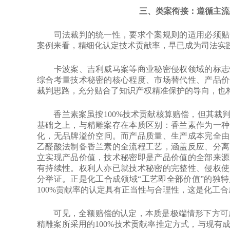
三、类案衔接：遵循主流
司法裁判的统一性，要求个案规则的适用必须贴合
案例来看，精细化认定技术贡献率，早已成为司法实
卡波案、吉利威马案等商业秘密侵权领域的标志性
综合考量技术秘密的核心程度、市场替代性、产品价
裁判思路，充分贴合了知识产权精准保护的导向，也
香兰素案虽按100%技术贡献核算赔偿，但其裁判
基础之上，与精雕案存在本质区别：香兰素作为一种
化，无品牌溢价空间。而产品质量、生产成本完全由
乙醛酸法制备香兰素的全流程工艺，涵盖反应、分离
立实现产品价值，技术秘密即是产品价值的全部来源
有持续性。权利人亦已就技术秘密的完整性、侵权使
分举证。正是化工合成领域“工艺即全部价值”的独
100%贡献率的认定具有正当性与合理性，这是化工
可见，全额赔偿的认定，本质是极端情形下方可成立
精雕案所采用的100%技术贡献率推定方式，与现有