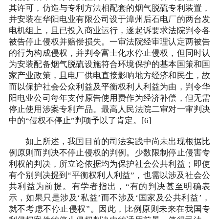
其许可，仿造与专利方法相配套的烟气脱硫专利装置，
并安装在华阳电业有限公司设于漳州后石电厂的两台发
电机组上，且已投入商业运行，遂起诉要求法院判令各
被告停止侵权并赔偿损失。一审法院经审理认定两被告
的行为构成侵权，并判令富士化水停止侵权，但同时认
为安装配备烟气脱硫设施符合环境保护的基本国策和国
家产业政策，且电厂供电直接影响地方经济和民生，故
而以保护社会公众利益及平衡权利人利益为由，判令华
阳电业公司每年支付原告使用费作为经济补偿，但无需
停止使用涉案专利产品。最高人民法院二审对一审判决
中的“侵权不停止”判项予以了肯定。[6]
如上所述，我国目前的司法实践中尚未出现根据比
例原则而判决不停止侵权的判例。少数限制停止侵害专
利权的判决，所立论依据均为保护社会公共利益；即使
有个别判决提到“平衡权利人利益”，也需以涉及社会公
共利益为前提。有学者指出，“有的判决甚至明确表
示，如果只是涉及‘私益’而不涉及‘国家及公共利益’，
就不考虑不停止侵权”。因此，比例原则未来在我国专