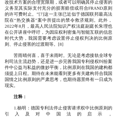
改技术方案的合理宽限期，或者可以明确其停止侵害的
义务至其实际支付充分的损害赔偿或符合FRAND原则
的许可费时止。”[7]这一主张已近似于德国联邦最高法
院在“热交换器”案中所提出的禁令救济规则。此外，
2022年8月，最高人民法院知识产权法庭副庭长朱理也
在公开讲座中呼吁，为因应权利密集与智能互联的信息
时代大势，我国需要考虑设置停止侵权判决的比例原
则、停止侵害的过渡期等。[8]
苦雨晴何喜，喜于未雨时。无论是考虑接轨全球专
利司法主流趋势，还是进一步完善我国专利侵权纠纷案
件中公益与私益的微妙平衡，比例原则在我国的建构都
须提上日程。期待在未来能看到更多有关建构符合我国
国情之比例原则的严肃思考，也期待愿景终有一日成为
现实。
注释：
1.杨明：德国专利法停止侵害请求权中比例原则的
引入及对中国法的启示，