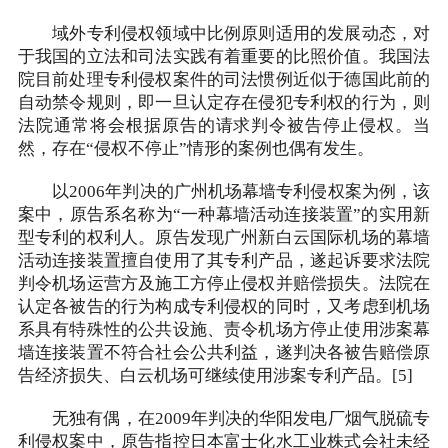
域外专利侵权领域中比例原则适用的发展动态，对
于我国的立法和司法实践有着重要的比照价值。我国法
院目前处理专利侵权案件的司法惯例近似于德国此前的
自动禁令规则，即一旦认定存在侵犯专利权的行为，则
法院通常将会根据原告的请求判令被告停止侵权。当
然，存在“侵权不停止”情形的案例也偶有发生。
以2006年判决的广州机场幕墙专利侵权案为例，该
案中，原告系名称为“一种幕墙活动连接装置”的实用新
型专利的权利人。原告发现广州新白云国际机场的幕墙
活动连接装置擅自使用了其专利产品，遂起诉要求法院
判令机场运营方及施工方停止侵权并赔偿损失。法院在
认定各被告的行为构成专利侵权的同时，又考虑到机场
系具有特殊性的公共设施、责令机场方停止使用涉案幕
墙连接装置不符合社会公共利益，遂判决各被告赔偿原
告经济损失、白云机场可继续使用涉案专利产品。[5]
无独有偶，在2009年判决的华阳发电厂烟气脱硫专
利侵权案中，原告指控日本富士化水工业株式会社未经