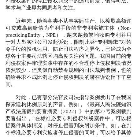
利侵权案件的停止侵权判决中的适用前景，值得司法、
学术与产业界共同思考和关注。
近年来，随着各类不从事实际生产、以榨取高额许
可费或高额赔偿为牟利手段的非专利实施主体（Non-
practicingEntity，NPE），越来越频繁地收购专利并用
于对大型实业公司发起诉讼，限制此类“专利蟑螂”对禁
令手段的投机运用、防止司法程序之异化，已经成为全
球各个主要司法辖区均高度关注的问题。我国目前的专
利侵权案件审理实践中存在的不合理停止侵权判决情况
依然较少，但类似自动禁令规则的司法裁判惯例，也的
确给寻求不成比例之停止侵权判决的潜在诉讼留下了空
间。
对此，已有部分法官及司法指导案例发出了在我国
探索建构比例原则的声音。例如，《最高人民法院知识
产权法庭裁判要旨摘要（2022）》中的第27号案例裁判
要旨指出，“在标准必要专利侵权纠纷案件中，可以根
据案件具体情况，对停止侵害判决附加条件。如，在判
令标准必要专利实施者停止侵害的同时，可以给予其修