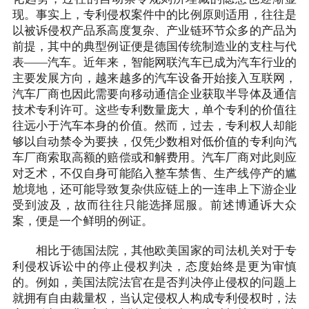
现。事实上，专利侵权案件中的比例原则适用，往往是
以被诉侵权产品系高度复杂、产业链环节众多的产品为
前提，其中的典型例证便是德国传统制造业的支柱与代
表——汽车。近年来，智能网联汽车已成为汽车行业的
主要发展方向，越来越多的汽车设备开始接入互联网，
汽车厂商也因此需要向移动通信企业获取半导体及通信
技术专利许可。这些专利数量庞大，单个专利的价值往
往远小于汽车本身的价值。然而，过去，专利权人却能
够以自动禁令为要挟，仅凭少数相对低价值的专利向汽
车厂商索取高额的赔偿或和解费用。汽车厂商对此则应
对乏术，不仅自身可能陷入整车禁售、生产线停产的尴
尬境地，还可能导致复杂供应链上的一连串上下游企业
受到波及，故而往往只能选择屈服。前述博通诉大众
案，便是一个鲜明的例证。
相比于德国法院，其他欧美国家的司法机关对于专
利侵权诉讼中的停止侵权判决，态度始终是更为审慎
的。例如，美国法院法官在是否判决停止侵权的问题上
就拥有自由裁量权，当认定侵权人构成专利侵权时，法