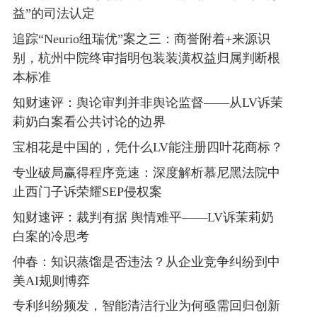
益”的司法认定
追踪“Neurio纽瑞优”案之三：商誉附着+来源识
别，杭州中院终审指明包装装潢权益归属判断根
本标准
知财速评：舆论审判并非舆论监督——从LV诉茉
莉奶白案看公共讨论的边界
宝相花是中国的，凭什么LV能注册四叶花商标？
专业破局赢得程序竞速：深度解析慕尼黑法院中
止西门子诉荣耀SEP侵权案
知财速评：裁判有据 舆情难平——LV诉茉莉奶
白案的冷思考
仲春：知识蒸馏是否违法？从企业竞争纠纷到中
美AI规则博弈
专利纠纷频发，智能清洁行业为何亟需回归创新