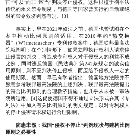
官“可以”而非“应当”判决停止侵权。这种根植于衡平法
传统的永久禁令制度，与德国等国家曾实行的自动或绝
对的禁令救济判然有别。[3]
事实上，早在2021年修法之前，德国也曾试图在个
案中推动比例原则的适用。在2016年的“热交换
器”（W?rmetauscher）专利侵权案中，德国联邦最高法
院就阐明：在个别情形下，如果立即执行权利人请求停
止侵害的判决，将造成专利权人对于侵权人的利益不成
比例，同时违反德国《民法典》第242条规定的诚实信
用原则，则不应判决停止侵权，而应给予侵权人一定的
使用期限。然而，早已有学者指出，德国地方法院并不
愿意参考联邦最高法院的上述判决，联邦最高法院提出
的符合比例原则的合理救济措施，也几乎从未被一审法
院所适用。[4]这促使德国不得不通过立法形式在其《专
利法》中加入有关比例原则的明文规定，以对专利权人
的停止侵害请求权进行合理限制。
防患未然：我国“侵权不停止”判例现状与建构比例
原则之必要性