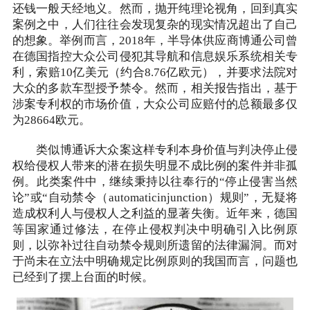
还钱一般天经地义。然而，抛开纯理论视角，回到真实
案例之中，人们往往会发现复杂的现实情况超出了自己
的想象。举例而言，2018年，半导体供应商博通公司曾
在德国指控大众公司侵犯其导航和信息娱乐系统相关专
利，索赔10亿美元（约合8.76亿欧元），并要求法院对
大众的多款车型授予禁令。然而，相关报告指出，基于
涉案专利权的市场价值，大众公司应赔付的总额最多仅
为28664欧元。
类似博通诉大众案这样专利本身价值与判决停止侵
权给侵权人带来的潜在损失明显不成比例的案件并非孤
例。此类案件中，继续秉持以往奉行的“停止侵害当然
论”或“自动禁令（automaticinjunction）规则”，无疑将
造成权利人与侵权人之利益的显著失衡。近年来，德国
等国家通过修法，在停止侵权判决中明确引入比例原
则，以弥补过往自动禁令规则所遗留的法律漏洞。而对
于尚未在立法中明确规定比例原则的我国而言，问题也
已经到了摆上台面的时候。