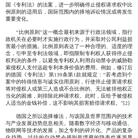
国《专利法》的法案，进一步明确停止侵权请求权中比
例原则的适用后，国际范围内的择地诉讼情况或将发生
重要变化。
“比例原则”这一概念最初来源于行政法领域，指行
政机关在必要时才实施行政行为，并采取对公民利益损
害最小的措施。比例原则表达了一种合理的、适度的理
念，引申至专利法领域，即指限制专利权人获得停止侵
权判决的条件，以避免专利权人利用自动禁令的威胁勒
索侵权人支付远超专利本身价值的费用。例如，修订后
的德国《专利法》第139条第1款就规定：“若考虑到个
案中的特殊情形与诚实信用原则，行使停止侵害请求权
将对侵权人或第三人造成不合比例的、无法被排他权正
当化的困难，则排除此种请求权。此时，应给予被侵权
人适当的金钱补偿，这不影响其损害赔偿请求权。”[2]
德国之所以选择修法，与该国及世界范围内的技术
与产业发展趋势息息相关。随着数字经济与移动通信、
物联网等技术的发展，加之专利的碎片化、产品的复杂
化趋势，过往的自动禁令规则所埋藏的隐患也逐渐显