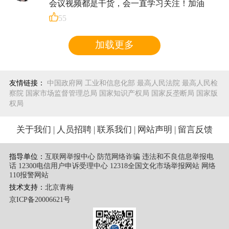
会议视频都是干货，会一直学习关注！加油
55
加载更多
友情链接：
中国政府网
工业和信息化部
最高人民法院
最高人民检
察院
国家市场监督管理总局
国家知识产权局
国家反垄断局
国家版
权局
关于我们
|
人员招聘
|
联系我们
|
网站声明
|
留言反馈
指导单位：
互联网举报中心 防范网络诈骗 违法和不良信息举报电
话
12300电信用户申诉受理中心
12318全国文化市场举报网站
网络
110报警网站
技术支持：
北京青梅
京ICP备20006621号