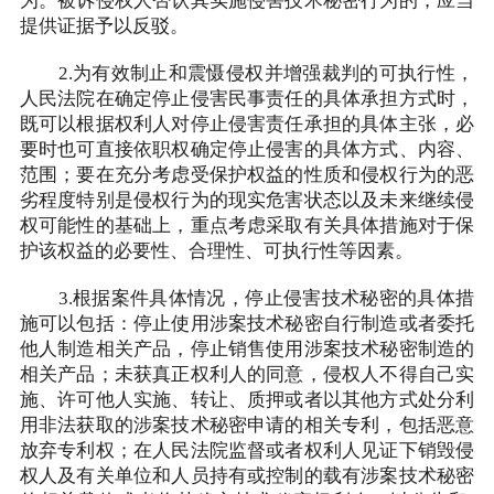
为。被诉侵权人否认其实施侵害技术秘密行为的，应当
提供证据予以反驳。
2.为有效制止和震慑侵权并增强裁判的可执行性，
人民法院在确定停止侵害民事责任的具体承担方式时，
既可以根据权利人对停止侵害责任承担的具体主张，必
要时也可直接依职权确定停止侵害的具体方式、内容、
范围；要在充分考虑受保护权益的性质和侵权行为的恶
劣程度特别是侵权行为的现实危害状态以及未来继续侵
权可能性的基础上，重点考虑采取有关具体措施对于保
护该权益的必要性、合理性、可执行性等因素。
3.根据案件具体情况，停止侵害技术秘密的具体措
施可以包括：停止使用涉案技术秘密自行制造或者委托
他人制造相关产品，停止销售使用涉案技术秘密制造的
相关产品；未获真正权利人的同意，侵权人不得自己实
施、许可他人实施、转让、质押或者以其他方式处分利
用非法获取的涉案技术秘密申请的相关专利，包括恶意
放弃专利权；在人民法院监督或者权利人见证下销毁侵
权人及有关单位和人员持有或控制的载有涉案技术秘密