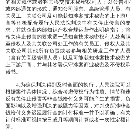
的相关载体或者将其移交技术秘密权利人；以公告和/
或内部通知的形式，通知公司股东、高级管理人员、有
关员工、关联公司及可能获知涉案技术秘密的上下游厂
商等积极配合履行人民法院判决中有关停止侵害的要
求，并就企业内部知识产权合规运营作出明确指引；将
相关停止侵害的要求逐一通知自技术秘密权利人处离职
至侵权人及其关联公司处工作的有关员工、侵权人及其
关联公司其他所有负责或者参与相关研发工作的人员
（含有关高级管理人员）以及可能获知涉案技术秘密的
上下游厂商，并与其签署保守涉案商业秘密及不侵权承
诺书。
4.为确保判决得到及时全面的执行，人民法院可以
根据案件具体情况，综合考虑侵权行为性质、情节和违
反有关停止侵害等非金钱给付义务可能产生的损害、负
面影响以及增强判决的威慑力等因素，对判决所涉非金
钱给付义务迟延履行金的计付标准一并予以明确，有关
计付标准可视情按日或月等期间计算或者一次性定额计
算。