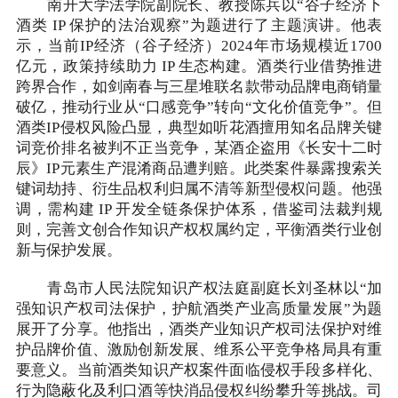
南开大学法学院副院长、教授陈兵以“谷子经济下
酒类 IP 保护的法治观察”为题进行了主题演讲。他表
示，当前IP经济（谷子经济）2024年市场规模近1700
亿元，政策持续助力 IP 生态构建。酒类行业借势推进
跨界合作，如剑南春与三星堆联名款带动品牌电商销量
破亿，推动行业从“口感竞争”转向“文化价值竞争”。但
酒类IP侵权风险凸显，典型如听花酒擅用知名品牌关键
词竞价排名被判不正当竞争，某酒企盗用《长安十二时
辰》IP元素生产混淆商品遭判赔。此类案件暴露搜索关
键词劫持、衍生品权利归属不清等新型侵权问题。他强
调，需构建 IP 开发全链条保护体系，借鉴司法裁判规
则，完善文创合作知识产权权属约定，平衡酒类行业创
新与保护发展。
青岛市人民法院知识产权法庭副庭长刘圣林以“加
强知识产权司法保护，护航酒类产业高质量发展”为题
展开了分享。他指出，酒类产业知识产权司法保护对维
护品牌价值、激励创新发展、维系公平竞争格局具有重
要意义。当前酒类知识产权案件面临侵权手段多样化、
行为隐蔽化及利口酒等快消品侵权纠纷攀升等挑战。司