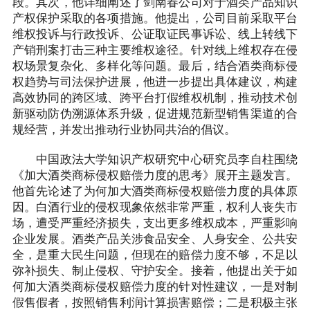
段。其次，他详细阐述了剑南春公司对于酒类产品知识
产权保护采取的各项措施。他提出，公司目前采取平台
维权投诉与行政投诉、公证取证民事诉讼、线上转线下
产销刑案打击三种主要维权途径。针对线上维权存在侵
权场景复杂化、多样化等问题。最后，结合酒类商标侵
权趋势与司法保护进展，他进一步提出具体建议，构建
高效协同的跨区域、跨平台打假维权机制，推动技术创
新驱动防伪溯源体系升级，促进规范新型销售渠道的合
规经营，并发出推动行业协同共治的倡议。
中国政法大学知识产权研究中心研究员李自柱围绕
《加大酒类商标侵权赔偿力度的思考》展开主题发言。
他首先论述了为何加大酒类商标侵权赔偿力度的具体原
因。白酒行业的侵权现象依然非常严重，权利人丧失市
场，遭受严重经济损失，支出更多维权成本，严重影响
企业发展。酒类产品关涉食品安全、人身安全、公共安
全，是重大民生问题，但现在的赔偿力度不够，不足以
弥补损失、制止侵权、守护安全。接着，他提出关于如
何加大酒类商标侵权赔偿力度的针对性建议，一是对制
假售假者，按照销售利润计算损害赔偿；二是积极主张