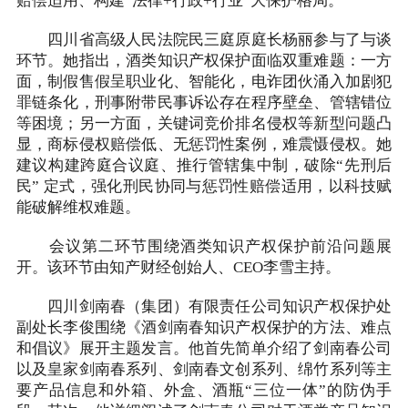
赔偿适用、构建“法律+行政+行业”大保护格局。
四川省高级人民法院民三庭原庭长杨丽参与了与谈
环节。她指出，酒类知识产权保护面临双重难题：一方
面，制假售假呈职业化、智能化，电诈团伙涌入加剧犯
罪链条化，刑事附带民事诉讼存在程序壁垒、管辖错位
等困境；另一方面，关键词竞价排名侵权等新型问题凸
显，商标侵权赔偿低、无惩罚性案例，难震慑侵权。她
建议构建跨庭合议庭、推行管辖集中制，破除“先刑后
民” 定式，强化刑民协同与惩罚性赔偿适用，以科技赋
能破解维权难题。
会议第二环节围绕酒类知识产权保护前沿问题展
开。该环节由知产财经创始人、CEO李雪主持。
四川剑南春（集团）有限责任公司知识产权保护处
副处长李俊围绕《酒剑南春知识产权保护的方法、难点
和倡议》展开主题发言。他首先简单介绍了剑南春公司
以及皇家剑南春系列、剑南春文创系列、绵竹系列等主
要产品信息和外箱、外盒、酒瓶“三位一体”的防伪手