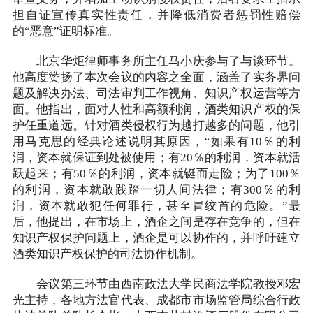
担自证宣传真实性责任，并降低消费者惩罚性赔偿
的“恶意”证明标准。
北京华炬律师事务所主任马小庆参与了与谈环节。
他高度赞扬了本次会议的内容之全面，涵盖了实务界问
题及解决办法、司法审判工作视角、知识产权运营等方
面。他指出，面对人性和高额利润，酒类知识产权的保
护任重道远。针对酒类侵权行为越打越多的问题，他引
用马克思的经典论述说明其原因，“如果有10％的利
润，资本就保证到处被使用；有20％的利润，资本就活
跃起来；有50％的利润，资本就铤而走险；为了100％
的利润，资本就敢践踏一切人间法律；有300％的利
润，资本就敢犯任何罪行，甚至冒绞首的危险。”最
后，他提出，在市场上，酒企之间是存在竞争的，但在
知识产权保护问题上，酒企是可以协作的，并呼吁建立
酒类知识产权保护的司法协作机制。
会议第三环节由西南政法大学民商法学院教授邓宏
光主持，各地方法官代表、成都市市场监管局综合行政