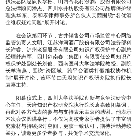
执法总队总队长李彬、山西杏花村汾酒厂股份有限公司
总法律顾问潘杰、四川水井坊股份有限公司品牌保护经
理焦华东、泰和泰律师事务所合伙人吴茜围绕“名优酒
企维权疑难问题”展开讨论。
在会议第四环节，古井销售公司市场监管中心网络
监管负责人文明、江苏洋河酒厂股份有限公司法务部科
长许睿、泸州老窖股份有限公司知识产权保护中心副总
经理舒志军、四川剑南春（集团）有限责任公司知识产
权保护处副处长刘俊、西南医科大学法学院教授、副院
长羊海燕，围绕“跨区域、跨平台酒类打假维权协作机
制”展开讨论，该环节由天府知识产权研究院执行院长
袁嘉主持。
闭幕仪式上，四川大学法学院创新与竞争法研究中
心主任、天府知识产权研究院执行院长袁嘉致闭幕词，
再此对各方代表的参与与支持表示由衷的感谢。他表示
本次会议圆满举行，不仅为高校专家学者提供了丰富研
究素材与持续探讨空间，更获一致认可，期待活动持续
举办，诚邀更多学者参与，共促学术交流深化。