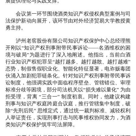
展提供理论与实践支撑。
会议第一环节围绕酒类知识产权侵权典型案例与司
法保护新动向展开，该环节由对外经济贸易大学教授黄
勇主持。
泸州老窖股份有限公司知识产权保护中心总经理熊
开刚以“知识产权刑事附带民事诉讼——名酒维权的困
境与破局”为题进行了深入地阐述。他指出，当前白酒
行业知识产权犯罪呈“越打越多、越打越散、越打越难”
态势，制假售假职业化、智能化特征显著，电诈贩毒团
伙涌入加剧犯罪链条化。针对知识产权刑事附带民事诉
讼制度，他强调实践中面临程序壁垒、管辖错位、审理
标准分歧等困境，部分司法机关以“损失难以量化” 为由
拒受理，背离 “三合一” 制度初衷。同时，他建议构建
刑事与知识产权庭跨庭合议庭，推行管辖集中制度，破
除“先刑后民” 思维定式，通过统一裁判标准、减轻权利
人举证责任，实现刑事打击与民事维权协同发力，为酒
类知识产权保护筑牢司法屏障。