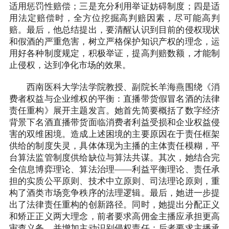
适用惩罚性赔偿；三是充分利用举证妨碍制度；四是适
用法定赔偿时，全方位挖掘高判赔因素，尽可能高判
赔。最后，他总结提出，要清醒认识到目前的侵权现状
和假酒的严重危害，树立严格保护知识产权的理念，运
用好各种制度规定，积极举证，提高判赔数额，才能制
止侵权，达到净化市场的效果。
西南医科大学法学院教授、副院长羊海燕围绕《消
费者权益与企业维权的平衡：直播带货假冒名酒的法律
责任重构》展开主题发言。她首先简要概括了数字经济
背景下名酒直播带货面临消费者利益受损和企业权益侵
害的双维困境。造成上述困境的主要原因在于责任框架
供给的制度失灵，具体体现为主播的主体责任模糊，平
台算法监管制度供给缺位与算法共谋。其次，她结合完
全信息博弈理论、算法治理——利益平衡理论、责任承
担的实质公平原则、技术中立原则、司法理论原则，重
构了酒类市场竞争秩序的法理逻辑。最后，她进一步提
出了法律责任重构的创新路径。同时，她提出分配正义
和矫正正义两大理念，前者要求高佣金主播应承担更高
审查义务，并增加主动识别侵权责任；后者要求主播承