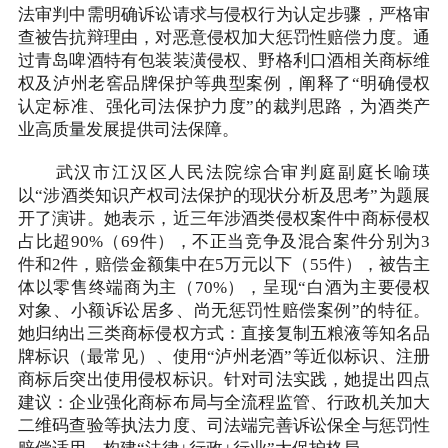
法审判中需明确诉讼请求与侵权行为认定步骤，严格审
查被告抗辩理由，对恶意侵权加大惩罚性赔偿力度。通
过青岛啤酒特有包装装潢侵权、野格利口酒相关商标维
权及泸州老窖品牌保护等典型案例，阐释了“明确侵权
认定标准、强化司法保护力度”的裁判思路，为酒类产
业高质量发展提供司法保障。
武汉市江汉区人民法院综合审判庭副庭长喻瑛
以“涉酒类知识产权司法保护的现状分析及思考”为题展
开了演讲。她表示，近三年涉酒类侵权案件中商标侵权
占比超90%（69件），不正当竞争及混合案件分别为3
件和2件，赔偿金额集中在5万元以下（55件），被告主
体以零售终端商为主（70%），呈现“白酒为主要侵权
对象、小额诉讼居多、尚无惩罚性赔偿案例”的特征。
她归纳出三类商标侵权方式：直接复制五粮液等知名品
牌标识（最常见）、使用“泸州老酒”等近似标识、注册
商标后突出使用侵权标识。针对司法实践，她提出四点
建议：企业强化商标布局与全流程监管、行政机关加大
二维码查验等执法力度、司法端完善诉讼保全与惩罚性