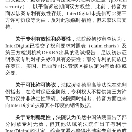
security），以平衡诉讼期间双方权益。此前，传音方
面以涉案专利有效性存疑、InterDigital未提供可比第三
方许可协议等为由，反对此项临时措施，但未获法官支
持。
关于专利有效性和必要性，
法院经初步审查认为，
InterDigital已提交了权利要求对照表（claim charts）及
第三方检测机构DEKRA出具的测试报告，足以初步证
明涉案专利对相关标准具有必要性；部分专利的同族已
在英国、美国、巴西等司法管辖区被认定为有效和/或
必要。
关于可比许可协议，
法院援引德里高等法院在先判
例指出，在临时保证金阶段，专利权人不提供第三方许
可协议并非决定性障碍。法院同时指出，传音方面也未
向InterDigital披露其在印度的销售数据。
关于专利稳定性，
法院认为虽然中国法院宣告了部
分同族专利无效，但其他法域的法院作出了有利于
InterDigital的认定，综合来看不能得出涉案专利无效或