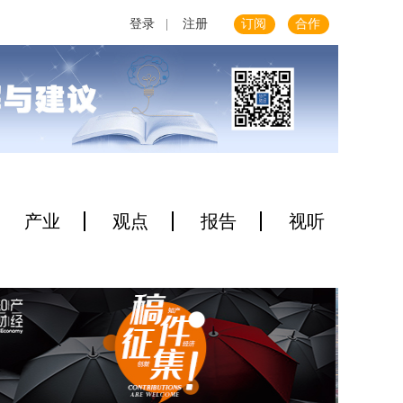
登录
|
注册
订阅
合作
产业
观点
报告
视听