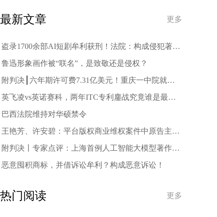
趋势
最新文章
更多
盗录1700余部AI短剧牟利获刑！法院：构成侵犯著作
权罪
鲁迅形象画作被“联名”，是致敬还是侵权？
附判决┃六年期许可费7.31亿美元！重庆一中院就中
兴诉三星案作出一审判决
英飞凌vs英诺赛科，两年ITC专利鏖战究竟谁是最终
赢家？
巴西法院维持对华硕禁令
王艳芳、许安碧：平台版权商业维权案件中原告主体
资格的司法审查与规制
附判决丨专家点评：上海首例人工智能大模型著作权
侵权案二审宣判
恶意囤积商标，并借诉讼牟利？构成恶意诉讼！
热门阅读
更多