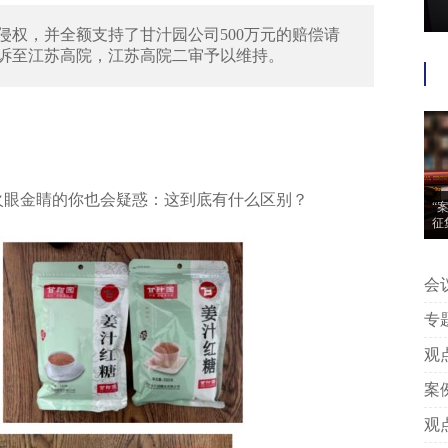
权，并全额支持了甘汁园公司500万元的赔偿请
诉至江苏高院，江苏高院二审予以维持。
火眼金睛的你也会疑惑：这到底有什么区别？
“
征
会议信息 | “案
动
专题推荐 | 附判
中
观点 | 王艳芳、许安碧：平台版
告
案例 | 附判决丨专家点评：上海
著
观点 | 姚建军：以典型案例看我