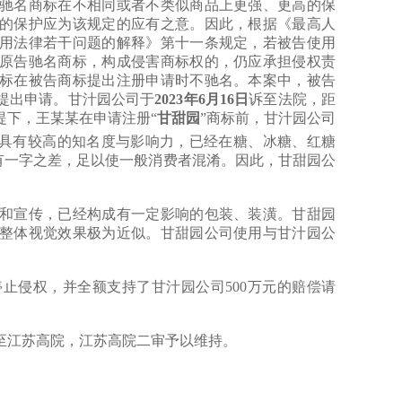
名商标在不相同或者不类似商品上更强、更高的保
的保护应为该规定的应有之意。因此，根据《最高人
用法律若干问题的解释》第十一条规定，若被告使用
原告驰名商标，构成侵害商标权的，仍应承担侵权责
标在被告商标提出注册申请时不驰名。本案中，被告
提出申请。甘汁园公司于
2023年6月16日
诉至法院，距
提下，王某某在申请注册“
甘甜园
”商标前，甘汁园公司
，具有较高的知名度与影响力，已经在糖、冰糖、红糖
仅有一字之差，足以使一般消费者混淆。因此，甘甜园公
宣传，已经构成有一定影响的包装、装潢。甘甜园
整体视觉效果极为近似。甘甜园公司使用与甘汁园公
侵权，并全额支持了甘汁园公司500万元的赔偿请
江苏高院，江苏高院二审予以维持。