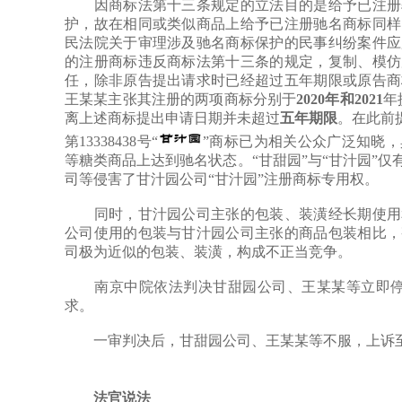
因商标法第十三条规定的立法目的是给予已注册驰
护，故在相同或类似商品上给予已注册驰名商标同样
民法院关于审理涉及驰名商标保护的民事纠纷案件应
的注册商标违反商标法第十三条的规定，复制、模仿
任，除非原告提出请求时已经超过五年期限或原告商
王某某主张其注册的两项商标分别于
2020年和2021
年
离上述商标提出申请日期并未超过
五年期限
。在此前
第13338438号“
”商标已为相关公众广泛知晓
等糖类商品上达到驰名状态。“甘甜园”与“甘汁园”
司等侵害了甘汁园公司“甘汁园”注册商标专用权。
同时，甘汁园公司主张的包装、装潢经长期使用和
公司使用的包装与甘汁园公司主张的商品包装相比，
司极为近似的包装、装潢，构成不正当竞争。
南京中院依法判决甘甜园公司、王某某等立即停止
求。
一审判决后，甘甜园公司、王某某等不服，上诉至
法官说法