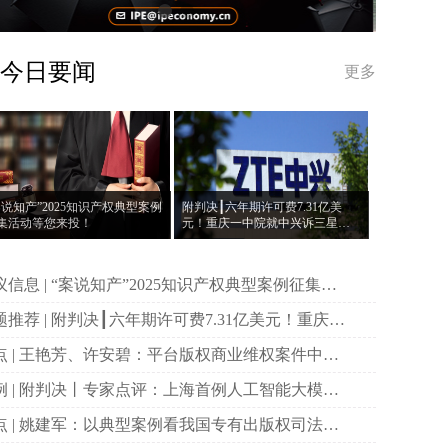
今日要闻
更多
案说知产”2025知识产权典型案例
附判决┃六年期许可费7.31亿美
集活动等您来投！
元！重庆一中院就中兴诉三星案
作出一审判决
说知产”2025知识产权典型案例征集活
等您来投！
决┃六年期许可费7.31亿美元！重庆一
院就中兴诉三星案作出一审判决
权商业维权案件中原
主体资格的司法审查与规制
首例人工智能大模型
作权侵权案二审宣判
国专有出版权司法保