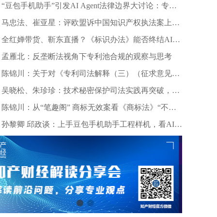
“豆包手机助手”引发AI Agent法律边界大讨论：专家
深度剖析数据合规与竞争秩序
马忠法、崔亚星：评欧盟诉中国知识产权执法案上诉
仲裁裁决
全红婵带货、靳东直播？《标识办法》能否终结AI拟
声乱象？
孟雁北：反垄断法视角下专利池合规的观察与思考
陈锦川：关于对《专利司法解释（三）（征求意见
稿）》几个诉讼程序问题的意见建议
吴晓松、朱珍珍：技术秘密保护司法实践再突破，高
质量审判护航科技创新——北京精雕公司诉田某、深
陈锦川：从“笔趣阁” 商标无效案看《商标法》“不良
圳创世纪公司侵害技术秘密案浅析
影响”条款的司法适用边界
孙黎卿 邱政谈：上手豆包手机助手工程样机，看AI手
机行业法律风险