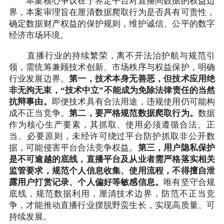
本案核心争议在于界定平台对直播间数据的权益边
界，本案审理旨在厘清数据爬取行为是否具有可责性，
确定数据财产权益的保护规则，维护诚信、公平的数字
经济市场环境。
直播行业的持续繁荣，离不开法治护航与规范引
领，需统筹兼顾技术创新、市场秩序与权益保护，明确
行业发展边界。
第一，技术本身无善恶，但技术应用绝
非无拘无束，“技术中立”不能成为免除法律责任的当然
抗辩事由。
即便技术具有合法用途，违规使用仍可能构
成不正当竞争。
第二，要严格规范数据爬取行为。
数据
作为核心生产要素，其抓取、使用必须遵循合法、正
当、必要原则，未经许可绕过平台防护抓取非公开数
据，可能侵害平台合法竞争权益。
第三，用户隐私保护
是不可逾越的底线，直播平台及从业者需严格落实相关
监管要求，规范个人信息收集、使用流程，不得擅自泄
露用户打赏记录、个人偏好等敏感信息。
唯有坚守合规
底线，规范数据利用，厘清技术边界，防范不正当竞
争，才能推动直播行业摆脱野蛮生长，实现高质量、可
持续发展。