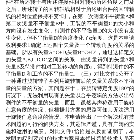
件“在所述转子与所述连接件相对转动所述角度之前及
之后，所述转子的回转轴线相对于所述组合件的回转轴
线的相对位置保持不变”时，在第一次测量不平衡量A和
第二次测量不平衡量B中，工装的不平衡量C的大小和
方向没有发生变化，待测件的不平衡量D的大小没有发
生变化，但不平衡量D的角度变化了α角度。这是本申请
权利要求1确定上述四个矢量及一个转动角度的关系的
基础。所以有矢量A=C+D,矢量B=C+D’，通过这样定义
的矢量A,B,C,D,D’之间的关系，由测量得到的矢量A和
矢量B及待测件相对工装转动的角度ɑ，得到待测件的不
平衡量D,和工装的不平衡量C。（三）对比文件1公开了
一种通过旋转转子并利用旋转前后的矢量关系求不平衡
量的矢量的方案，其问题在于，在旋转特定角度180°的
情况下，无法利用现有的矢量以合乎逻辑的方法求出待
测件的不平衡量的矢量，而且，虽然其声称适用于旋转
任意角度的情况，但根据其方案的思路可知其无法适用
于旋转任意角度的情况。本申请给出了一个解决现有技
术问题的可行的解决方案，其逻辑严谨，具有广阔的实
施和运用的前景。对比文件1恰恰是从反面证明了，本
发明的权利要求1的技术方案是本领域普通技术人员不