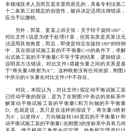
本领域技术人员而言是非显而易见的，具备专利法第二
十二条第三款规定的创造性，被诉决定适用法律错误，
应当予以撤销。
另外，郭某、姜某上诉主张：关于转子旋转180°，
对比文件1说是为便于处理计算，但其实质是其算法无
法适用其他角度，而且，即使是特定在旋转180°的特例
中，其在假设试验工装的不平衡量C=0的条件下，求解
出试验工装的不平衡量C不等于零的结果，逻辑错误，
说明其方法错误。对比文件1搭建矢量之间的关系是基
于“将矢量A映射为A’”。这种映射没有任何依据，附图3
中所示的A’矢量在对比文件1中不存在。
对此，本院认为，对比文件1假定动平衡试验工装
已经动平衡的假设，是为了在附图3中表达的坐标系中
解算动平衡试验工装的平衡量C和万向轴的不平衡量
D。也就是说，其只是在这样的假设下，将矢量A映射
为A’，以使得A’、万向轴旋转180度后的不平衡量D’和
动平衡试验工装的平衡量C在附图3的坐标系中具有几何
关系，便于根据三角形余弦定理、外角和定理进行计