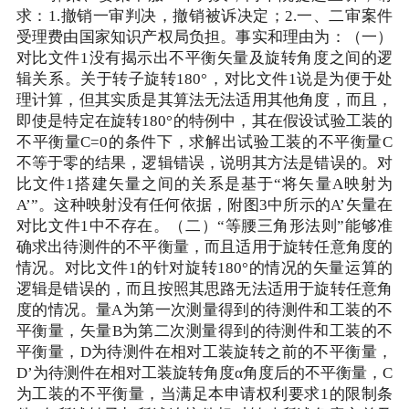
求：1.撤销一审判决，撤销被诉决定；2.一、二审案件
受理费由国家知识产权局负担。事实和理由为：（一）
对比文件1没有揭示出不平衡矢量及旋转角度之间的逻
辑关系。关于转子旋转180°，对比文件1说是为便于处
理计算，但其实质是其算法无法适用其他角度，而且，
即使是特定在旋转180°的特例中，其在假设试验工装的
不平衡量C=0的条件下，求解出试验工装的不平衡量C
不等于零的结果，逻辑错误，说明其方法是错误的。对
比文件1搭建矢量之间的关系是基于“将矢量A映射为
A’”。这种映射没有任何依据，附图3中所示的A’矢量在
对比文件1中不存在。（二）“等腰三角形法则”能够准
确求出待测件的不平衡量，而且适用于旋转任意角度的
情况。对比文件1的针对旋转180°的情况的矢量运算的
逻辑是错误的，而且按照其思路无法适用于旋转任意角
度的情况。量A为第一次测量得到的待测件和工装的不
平衡量，矢量B为第二次测量得到的待测件和工装的不
平衡量，D为待测件在相对工装旋转之前的不平衡量，
D’为待测件在相对工装旋转角度α角度后的不平衡量，C
为工装的不平衡量，当满足本申请权利要求1的限制条