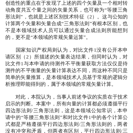
创造性的重点在于发现了上述的四个矢量及一个相对转
动角度共五个量之间的矢量关系，也可称为“等腰三角
形法则”，也就是上述区别技术特征（2）。这与公知的
计算两个矢量和矢量合成“三角形法则”有根本区别，也
不是本领域技术人员可以通过矢量合成法则所能想到
的，更不是“本领域的常规矢量运算”。
国家知识产权局则认为，对比文件1没有公开本申
请区别（2）所描述的矢量表达结果，但同时认为，对
比文件1与本申请的待测件不平衡量获取方法仅仅是待
测件的不平衡量的矢量计算表达不同，而这种不同只是
简单的矢量推算，是本领域技术人员基于常规的逻辑分
析推理即能得到的，属于本领域的常规矢量计算。
对此，本院认为，当事人前述争议的实质在于技术
启示的判断。本案中，所有向量的计算都必须遵循平行
四边形法则/三角形法则，这是本领域公知常识，本申
请中的“等腰三角形法则”和对比文件1中的各个计算公
式都是严格遵循平行四边形法则/三角形法则的，两者
没有冲突和矛盾，但两者有区别，平行四边形法则/三