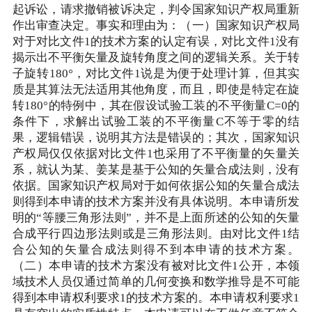
起诉讼，请求撤销被诉决定，判令国家知识产权局重新
作出审查决定。事实和理由为：（一）国家知识产权局
对于对比文件1的技术方案的认定有误，对比文件1没有
揭示出不平衡矢量及旋转角度之间的逻辑关系。关于转
子旋转180°，对比文件1说是为便于处理计算，但其实
质是其算法无法适用其他角度，而且，即使是特定在旋
转180°的特例中，其在假设试验工装的不平衡量C=0的
条件下，求解出试验工装的不平衡量C不等于零的结
果，逻辑错误，说明其方法是错误的；其次，国家知识
产权局仅仅依据对比文件1也采用了不平衡量的矢量关
系，就认为某、姜某是基于公知的矢量合成法则，没有
依据。国家知识产权局对于如何依据公知的矢量合成法
则得到本申请的技术方案并没有具体说明。本申请所发
明的“等腰三角形法则”，并不是上面所述的公知的矢量
合成平行四边形法则或是三角形法则。由对比文件1结
合公知的矢量合成法则得不到本申请的技术方案。
（二）本申请的技术方案没有被对比文件1公开，本领
域技术人员仅通过简单的几何变换和数学推导是不可能
得到本申请权利要求1的技术方案的。本申请权利要求1