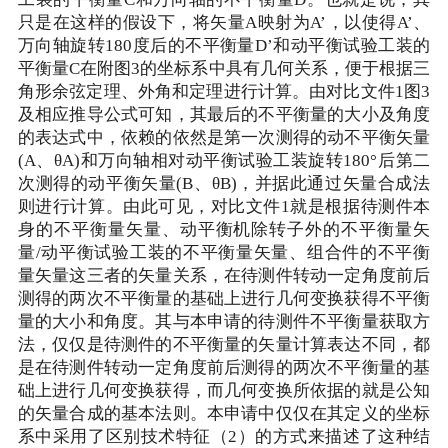
工装的平衡量C和万向轴的不平衡量D。也就是说，其
只是在这样的假设下，将矢量A映射为A’，以使得A’、
万向轴旋转180度后的不平衡量D’和动平衡试验工装的
平衡量C在附图3的坐标系中具有几何关系，便于根据三
角形余弦定理、外角和定理进行计算。由对比文件1图3
及相应推导公式可知，其最后的不平衡量的大小及角度
的表达式中，依赖的依然是第一次测得的动不平衡矢量
(A、θA)和万向轴相对动平衡试验工装旋转180°后第二
次测得的动平衡矢量(B、θB)，并据此通过矢量合成法
则进行计算。由此可见，对比文件1就是根据待测件本
身的不平衡量矢量、动平衡机除转子外的不平衡量矢
量/动平衡试验工装的不平衡量矢量、组合件的不平衡
量矢量这三者的矢量关系，在待测件转动一定角度前后
测得的两次不平衡量的基础上进行几何变换获得不平衡
量的大小和角度。其与本申请的待测件不平衡量获取方
法，仅仅是待测件的不平衡量的矢量计算表达不同，都
是在待测件转动一定角度前后测得的两次不平衡量的基
础上进行几何变换获得，而几何变换所依据的就是公知
的矢量合成的基本法则。本申请中仅仅在其定义的坐标
系中采用了区别技术特征（2）的方式来描述了这种结