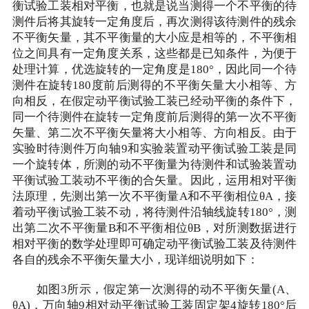
衡试验工装相对平衡，也就是说当测得一个不平衡的待
测件后将其旋转一定角度后，再次测得该待测件的残余
不平衡矢量，其不平衡量的大小应是相等的，不平衡相
位之间具有一定角度关系，这些都是已知条件，为便于
处理计算，优选旋转的一定角度是180°，因此同一个待
测件在旋转180度前后测得的不平衡矢量大小相等、方
向相反，在假定动平衡试验工装已经动平衡的条件下，
同一个待测件在旋转一定角度前后测得的第一次不平衡
矢量、第二次不平衡矢量将大小相等、方向相反。由于
实验时待测件万向轴9和实验装置动平衡试验工装是同
一个旋转体，所测的动不平衡量为待测件和试验装置动
平衡试验工装动不平衡的合矢量。因此，运用相对平衡
法原理，先测出第一次不平衡量A和不平衡相位θA，接
着动平衡试验工装不动，将待测件沿轴线旋转180°，测
出第二次不平衡量B和不平衡相位θB，对所测数据进行
相对平衡的数学处理即可确定动平衡试验工装及待测件
各自的残余不平衡矢量大小，现详细说明如下：
如图3所示，假定第一次测得的动不平衡矢量(A、
θA)，万向轴9相对动平衡试验工装固定架4旋转180°后