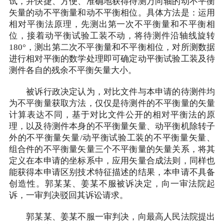
试，并快捷、方便、准确地获得待测万向轴的动不平衡
矢量的动不平衡量和动不平衡相位。具体方法是：运用
相对平衡法原理，先测出第一次不平衡量和不平衡相
位，接着动平衡试验工装不动，将待测件沿轴线旋转
180°，测出第二次不平衡量和不平衡相位，对所测数据
进行相对平衡的数学处理即可确定动平衡试验工装及待
测件各自的残余不平衡矢量大小。
被诉行政决定认为，对比文件与本申请的待测件均
为不平衡量获取方法，仅仅是待测件的不平衡量的矢量
计算表达不同，基于对比文件公开的相对平衡法的原
理，以及待测件本身的不平衡量矢量、动平衡机除转子
外的不平衡量矢量/动平衡试验工装的不平衡量矢量、
组合件的不平衡量矢量三个不平衡量的矢量关系，将其
定义在本申请的坐标系中，应用矢量合成法则，同样也
能获得本申请区别技术特征描述的结果，本申请不具备
创造性。郭某某、姜某不服被诉决定，向一审法院起
诉，一审判决驳回其诉讼请求。
郭某某、姜某不服一审判决，向最高人民法院提出