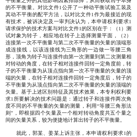
平衡量之外的其他影响因素排除掉，从而获取转子本身
的不平衡量。对比文件1公开了一种动平衡试验工装及
其动不平衡的配平方法，以对比文件1作为最接近的现
有技术，被诉决定及一审判决认为，本申请权利要求1
请求保护的技术方案与对比文件1的区别在于：（1）测
试对象为转子，相应地在转子上选择测量平面，（2）
连接第一次不平衡量与第二次不平衡量的矢量的顶端形
成连接线，以该连接线为三角形的一边做一等腰三角
形，顶角为转子与连接件由第一次测量到第二次测量相
对转动的角度，在转子相对连接件回转一定角度前，转
子的不平衡量为从顶点指向第一次不平衡量的矢量的顶
端的矢量，在转子相对连接件回转一定角度后，转子的
不平衡量为从顶点指向第二次不平衡量的矢量的顶端的
矢量。基于上述区别特征及其技术效果，本专利权利要
求1所要解决的技术问题是：通过转子和连接件两次角
度不同的不平衡量的矢量的测量，利用“等腰三角形法
则”，即根据四个矢量及一个相对转动角度共五个量之
间的矢量关系，较为便捷地计算出转子的不平衡量。
就此，郭某、姜某上诉主张，本申请权利要求1的