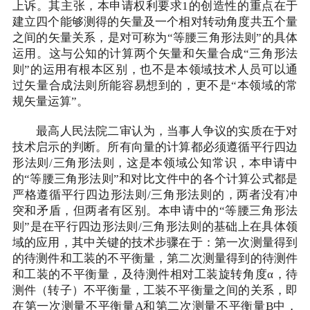
上诉。其主张，本申请权利要求1的创造性的重点在于
建立四个能够测得的矢量及一个相对转动角度共五个量
之间的矢量关系，是对可称为“等腰三角形法则”的具体
运用。这与公知的计算两个矢量和矢量合成“三角形法
则”的运用有根本区别，也不是本领域技术人员可以通
过矢量合成法则所能容易想到的，更不是“本领域的常
规矢量运算”。
最高人民法院二审认为，当事人争议的实质在于对
技术启示的判断。所有向量的计算都必须遵循平行四边
形法则/三角形法则，这是本领域公知常识，本申请中
的“等腰三角形法则”和对比文件中的各个计算公式都是
严格遵循平行四边形法则/三角形法则的，两者没有冲
突和矛盾，但两者有区别。本申请中的“等腰三角形法
则”是在平行四边形法则/三角形法则的基础上在具体领
域的应用，其中关键的技术步骤在于：第一次测量得到
的待测件和工装的不平衡量，第二次测量得到的待测件
和工装的不平衡量，及待测件相对工装旋转角度α，待
测件（转子）不平衡量，工装不平衡量之间的关系，即
在第一次测量不平衡量A和第二次测量不平衡量B中，