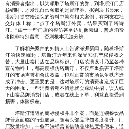
有消费者指出，以为领取了塔斯汀的券，到塔斯汀门店
核销时，才发现自己领取的是冒牌券。据判决书显示，
塔斯汀提交给法院的资料中就有相关案例，有网友在社
交媒体上称：“点了个塔斯汀外卖，结果买到了塔诗
汀。”由于一些门店的模仿甚至达到像素级，普通消费
者除非特别留意，否则根本无法分辨。
了解相关案件的知情人士告诉澎湃新闻，随着塔斯
汀的快速崛起，塔斯汀近年来也深受知识产权侵权之
苦，大量山寨门店在品牌标识、门店装潢设计乃至各种
宣传物料上，都高度模仿塔斯汀，不仅严重损害了塔斯
汀的市场声誉和合法权益，也对正常的市场竞争秩序造
成了冲击。更重要的是，这对塔斯汀的消费者造成了巨
大的困扰，一些消费者稍不留意就会踩坑中招，误入线
下山寨品牌消费门店，或者在线上下单，利益直接受到
损害，体验极差。
塔斯汀遭遇的商标侵权并非个案，而是连锁餐饮品
牌普遍面临的行业痛点。随着头部品牌知名度提升、门
店数量增加，一些不法经营者借助品牌热度搭便车，通