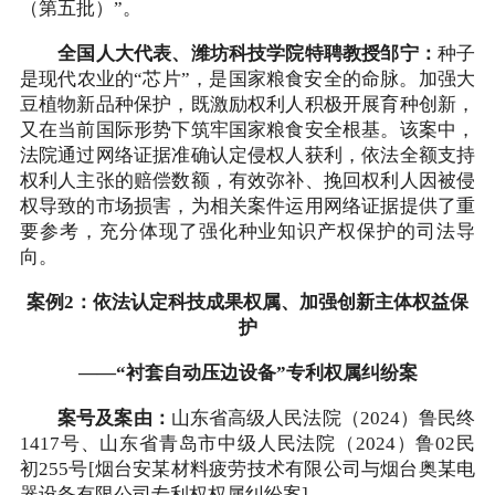
（第五批）”。
全国人大代表、潍坊科技学院特聘教授邹宁：
种子
是现代农业的“芯片”，是国家粮食安全的命脉。加强大
豆植物新品种保护，既激励权利人积极开展育种创新，
又在当前国际形势下筑牢国家粮食安全根基。该案中，
法院通过网络证据准确认定侵权人获利，依法全额支持
权利人主张的赔偿数额，有效弥补、挽回权利人因被侵
权导致的市场损害，为相关案件运用网络证据提供了重
要参考，充分体现了强化种业知识产权保护的司法导
向。
案例2：依法认定科技成果权属、加强创新主体权益保
护
——“衬套自动压边设备”专利权属纠纷案
案号及案由：
山东省高级人民法院（2024）鲁民终
1417号、山东省青岛市中级人民法院（2024）鲁02民
初255号[烟台安某材料疲劳技术有限公司与烟台奥某电
器设备有限公司专利权权属纠纷案]