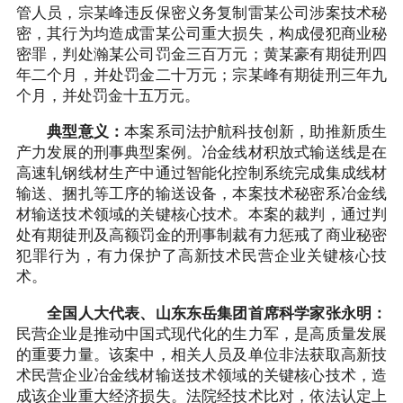
管人员，宗某峰违反保密义务复制雷某公司涉案技术秘
密，其行为均造成雷某公司重大损失，构成侵犯商业秘
密罪，判处瀚某公司罚金三百万元；黄某豪有期徒刑四
年二个月，并处罚金二十万元；宗某峰有期徒刑三年九
个月，并处罚金十五万元。
典型意义：
本案系司法护航科技创新，助推新质生
产力发展的刑事典型案例。冶金线材积放式输送线是在
高速轧钢线材生产中通过智能化控制系统完成集成线材
输送、捆扎等工序的输送设备，本案技术秘密系冶金线
材输送技术领域的关键核心技术。本案的裁判，通过判
处有期徒刑及高额罚金的刑事制裁有力惩戒了商业秘密
犯罪行为，有力保护了高新技术民营企业关键核心技
术。
全国人大代表、山东东岳集团首席科学家张永明：
民营企业是推动中国式现代化的生力军，是高质量发展
的重要力量。该案中，相关人员及单位非法获取高新技
术民营企业冶金线材输送技术领域的关键核心技术，造
成该企业重大经济损失。法院经技术比对，依法认定上