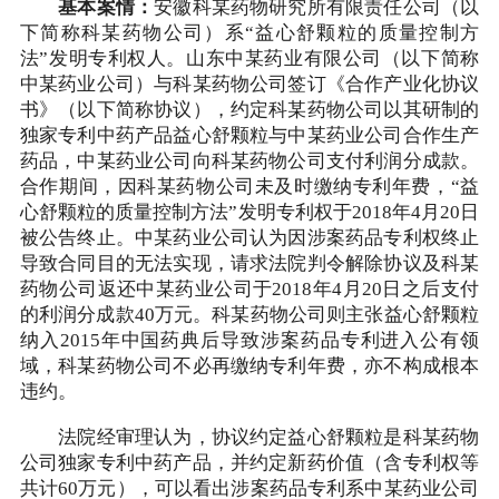
基本案情：
安徽科某药物研究所有限责任公司（以
下简称科某药物公司）系“益心舒颗粒的质量控制方
法”发明专利权人。山东中某药业有限公司（以下简称
中某药业公司）与科某药物公司签订《合作产业化协议
书》（以下简称协议），约定科某药物公司以其研制的
独家专利中药产品益心舒颗粒与中某药业公司合作生产
药品，中某药业公司向科某药物公司支付利润分成款。
合作期间，因科某药物公司未及时缴纳专利年费，“益
心舒颗粒的质量控制方法”发明专利权于2018年4月20日
被公告终止。中某药业公司认为因涉案药品专利权终止
导致合同目的无法实现，请求法院判令解除协议及科某
药物公司返还中某药业公司于2018年4月20日之后支付
的利润分成款40万元。科某药物公司则主张益心舒颗粒
纳入2015年中国药典后导致涉案药品专利进入公有领
域，科某药物公司不必再缴纳专利年费，亦不构成根本
违约。
法院经审理认为，协议约定益心舒颗粒是科某药物
公司独家专利中药产品，并约定新药价值（含专利权等
共计60万元），可以看出涉案药品专利系中某药业公司