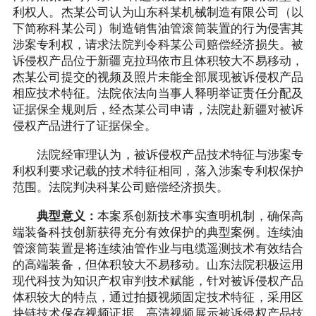
利权人。杰某公司认为山东科某机械制造有限公司（以
下简称科某公司）制造销售油管滚筒装置的行为侵害其
涉案专利权，请求法院判令科某公司赔偿经济损失。被
诉侵权产品位于新疆克拉玛依市且体积较大不易移动，
杰某公司提交的视频及照片未能全部展现被诉侵权产品
相应技术特征。法院依法向当事人释明举证责任分配及
证据保全规则后，经杰某公司申请，法院赴新疆对被诉
侵权产品进行了证据保全。
法院经审理认为，被诉侵权产品技术特征与涉案专
利权利要求记载的技术特征相同，落入涉案专利权保护
范围。法院判决科某公司赔偿经济损失。
典型意义：
本案系创新技术事实查明机制，确保高
端装备科技创新获得充分有效保护的典型案例。连续油
管滚筒装置是将连续油管作业与电缆遥测技术有效结合
的高端装备，但体积较大不易移动。山东法院积极运用
现代科技为知识产权审判技术赋能，针对被诉侵权产品
体积较大的特点，通过拍摄视频固定技术特征，采用区
块链技术保存视频证据，高清视频展示被诉侵权产品技