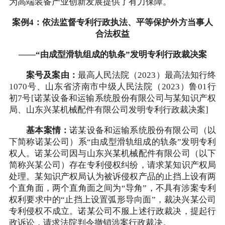
为高端装备产业创新发展提供了有力保障。
案例4：依法监督专利行政执法、平等保护外方当事人
合法权益
——“由成型滑轨组成的轨条”发明专利行政裁决案
案号及案由：
最高人民法院（2023）最高法知行终
1070号、山东省济南市中级人民法院（2023）鲁01行
初7号[诺某设备和运输系统股份有限公司与某知识产权
局、山东兴某机械配件有限公司发明专利行政裁决案]
基本案情：
诺某设备和运输系统股份有限公司（以
下简称诺某公司）系“由成型滑轨组成的轨条”发明专利
权人。诺某公司因与山东兴某机械配件有限公司（以下
简称兴某公司）存在专利侵权纠纷，请求某知识产权局
处理。某知识产权局认为被诉侵权产品的止挡上设有两
个直角面，两个直角面之间为“导角”，不具有涉案专利
权利要求中的“止挡上设置弧形导向面”，裁决兴某公司
专利侵权不成立。诺某公司不服上述行政裁决，提起行
政诉讼，请求法院判令撤销涉案行政裁决。