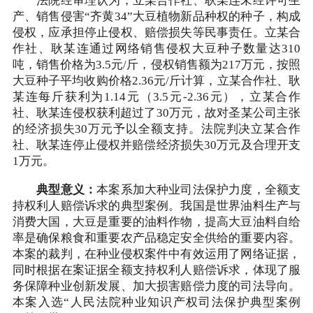
法院经审理认为，立某合作社、耿某连未经许可生
产、销售侵害“齐黄34”大豆植物新品种权的种子，构成
侵权，应承担停止侵权、赔偿损失等民事责任。立某合
作社、耿某连通过网络销售侵权大豆种子数量达310
吨，销售价格为3.5元/斤，侵权销售额为217万元，按照
大豆种子平均收购价格2.36元/斤计算，立某合作社、耿
某连每斤获利为1.14元（3.5元-2.36元），立某合作
社、耿某连侵权获利超过了30万元，故对圣某公司主张
的经济损失30万元予以全额支持。法院判决立某合作
社、耿某连停止侵权并赔偿经济损失30万元及合理开支
1万元。
典型意义：
本案系加大种业司法保护力度，全额支
持权利人赔偿诉求的典型案例。我国是世界油料生产与
消费大国，大豆是重要的油料作物，提高大豆油料自给
率是确保粮食和重要农产品稳定安全供给的重要内容。
本案的裁判，在种业侵权案件中有效运用了网络证据，
同时根据在案证据全额支持权利人赔偿诉求，体现了服
务保障种业创新发展、加大损害赔偿力度的司法导向。
本案入选“人民法院种业知识产权司法保护典型案例