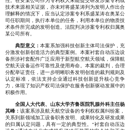
性。在安某公司作为专利权人未能提交研发涉案专利或
技术来源相关证据，亦未对将盛某涛列为发明人作出合
理解释的情况下，应当认定涉案专利系盛某涛在奥某公
司任职期间，执行本单位的任务，利用本单位的物质技
术条件所完成的发明创造。法院判决涉案专利权归属奥
某公司所有。
典型意义：
本案系加强科技创新主体司法保护，充
分激发创新创造活力的典型案例。本案衬套自动压边设
备所涉衬套配件广泛应用于新型航空航天领域，保障航
空航天设备运作可靠性及使用寿命。本案的裁判，合理
分配举证责任，进一步明晰职务发明创造的裁判规则及
认定标准，依法支持企业通过科技创新提升核心竞争
力，体现了知识产权司法保护在服务创新驱动发展中的
积极作用。
全国人大代表、山东大学齐鲁医院乳腺外科主任杨
其峰：
该案系涉及航天航空设备的专利权权属纠纷案，
关系到新领域加工设备职务发明、成果转化及研发成果
的归属认定问题，具有一定的典型性。“衬套自动压边