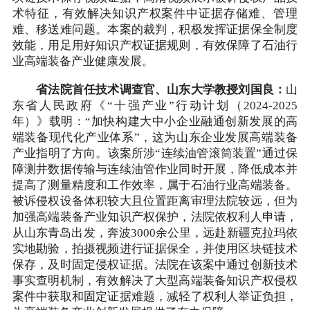
术特征，有效解决知识产权案件中证据存储难、管理
难、移送难问题。本案的裁判，积极发挥证据保全制度
效能，用足用好知识产权证据规则，有效保障了石油行
业高端装备产业健康发展。
省法院首任技术调查官、山东大学教授刘国良：
山
东省人民政府《“十强产业”行动计划（2024-2025
年）》载明：“加快构建大中小企业融通创新发展的高
端装备现代化产业体系”，这为山东企业发展高端装备
产业指明了方向。该案所涉“连续油管滚筒装置”通过保
障测井数据传输与连续油管作业同时开展，降低成本并
提高了测量精度和工作效率，属于石油行业高端装备。
被诉侵权设备体积较大且位置距离审理法院较远，但为
加强高端装备产业知识产权保护，法院依权利人申请，
从山东青岛出发，奔波3000余公里，远赴新疆克拉玛依
实地勘验，拍摄视频进行证据保全，并使用区块链技术
保存，及时固定侵权证据。法院在该案中通过创新技术
事实查明机制，有效解决了大型高端装备知识产权侵权
案件中获取和固定证据难题，减轻了权利人举证负担，