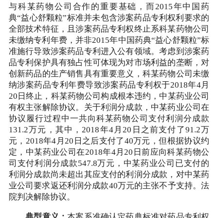
与科某药物公司合作的重要基础，而2015年中国药
典“益心舒颗粒”标准并未包含涉案药品专利权利要求的
全部技术特征，且涉案药品专利权终止系科某药物公司
未缴纳专利年费，并非2015年中国药典“益心舒颗粒”标
准施行导致涉案药品专利进入公有领域。考虑到涉案药
品专利保护具有独占性可体现为对市场利益的垄断，对
创新药品的生产销售具有重要意义，科某药物公司未缴
纳涉案药品专利年费导致涉案药品专利权于2018年4月
20日终止，科某药物公司构成根本违约，中某药业公司
有权主张解除协议。关于利润分成款，中某药业公司在
协议履行过程中一共向科某药物公司支付利润分成款
131.2万元，其中，2018年4月20日之前支付了91.2万
元，2018年4月20日之后支付了40万元，但根据协议约
定，中某药业公司在2018年4月20日前应向科某药物公
司支付利润分成款547.8万元，中某药业公司已支付的
利润分成款尚未超出其应支付的利润分成款，对中某药
业公司要求返还利润分成款40万元的主张不予支持。法
院判决解除协议。
典型意义：
本案系准确认定药典标准对药品专利权