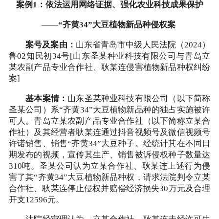
案例1：依法运用网络证据、强化农业科技成果保护
——“齐黄34”大豆植物新品种侵权案
案号及案由：
山东省青岛市中级人民法院（2024）
鲁02知民初34号[山东圣某种业科技有限公司与青岛立
某农副产品专业合作社、耿某连侵害植物新品种权纠纷
案]
基本案情：
山东圣某种业科技有限公司（以下简称
圣某公司）系“齐黄34”大豆植物新品种的独占实施被许
可人。青岛立某农副产品专业合作社（以下简称立某合
作社）及其经营者耿某连通过抖音视频号及微信视频号
许诺销售、销售“齐黄34”大豆种子。经统计其在不同日
期发布的视频，宣传其生产、销售被诉侵权种子数量达
310吨。圣某公司认为立某合作社、耿某连上述行为侵
害了其“齐黄34”大豆植物新品种权，请求法院判令立某
合作社、耿某连停止侵权并赔偿经济损失30万元及合理
开支12596元。