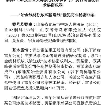
术秘密犯罪
——“冶金线材积放式输送线”侵犯商业秘密罪案
案号及案由：
山东省青岛市中级人民法院（2024）
鲁02刑终368号、山东省青岛市李沧区人民法院
（2023）鲁0213刑初23号[山东瀚某冶金设备有限公
司、黄某豪、宗某峰等侵犯商业秘密罪案]
基本案情：
青岛雷某重工股份有限公司（以下简称
雷某公司）主要从事冶金传送设备的研发制造，系“冶
金线材积放式输送线”技术秘密权利人。黄某豪、宗某
峰先后在雷某公司任职并签署保密协议。黄某豪离职后
成立山东瀚某冶金设备有限公司（以下简称瀚某公
司），宗某峰离职后亦加入该公司。瀚某公司在生产经
营中使用了雷某公司涉案技术秘密。经评估，雷某公司
因被侵权造成损失数额为2169万元。
法院经审理认为，瀚某公司从宗某峰获取并使用雷
某公司涉案技术秘密，黄某豪系瀚某公司直接负责的主