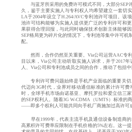
与蓝牙所采用的免费许可模式不同，大部分SEP许可
久，鉴于主要实施人与专利权人均希望建立一套切实
LA于2004年设立了H.264/AVC专利池许可项
池许可结构能够为实施人提供更广泛的专利许可和更
果获得合理回报，与此同时确保技术创新主体能够因
SEP格局更为碎片化的情况下，专利池等集中许可机
配。
然而，合作仍然至关重要。Via公司运营AAC专利池
目以来，Via公司主动听取实施人诉求，并于201
人、Via公司和专利池成员之间的合作，推动了包括
专利许可费问题始终是手机产业面临的重要关切。从
代迈向3G时代，业界对移动通信标准的累计许可费
时，全球手机市场由诺基亚、摩托罗拉和爱立信三家
的SEP权利人。随着3G W-CDMA（UMTS）标
——即多个权利人可能共同向手机厂商施加过高许可
早在1999年，代表主流手机及通信设备制造商的U
高累积许可费率应限制在手机价格的5%左右。这一提
术的普及的共同担忧。在此基础上，诺基亚于2002年