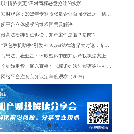
以“情势变更”应对商标恶意抢注的实践
知财观察：2025年专利授权量企业百强榜出炉，格力
等头部企业引领创新浪潮
多平台立体侵权的维权困境及解决
最高法松绑备位诉讼，知产案件是迎？是防？
“豆包手机助手”引发AI Agent法律边界大讨论：专家
深度剖析数据合规与竞争秩序
马忠法、崔亚星：评欧盟诉中国知识产权执法案上诉
仲裁裁决
全红婵带货、靳东直播？《标识办法》能否终结AI拟
声乱象？
网络平台注意义务认定年度观察（2025）