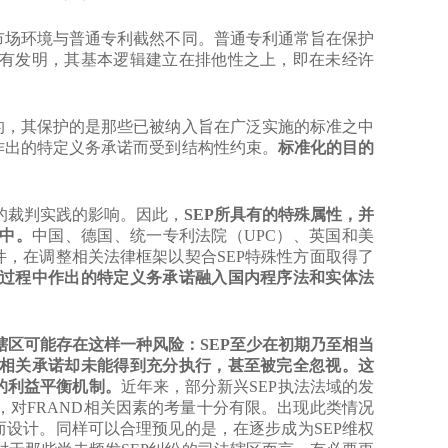
场环境与普通专利截然不同。普通专利通常旨在保护
有发明，其基本逻辑建立在排他性之上，即在未经许
，其保护的是那些已被纳入旨在广泛实施的标准之中
作出的特定义务承诺而受到结构性约束。
标准化的目的
裁判实践的影响。因此，
SEP所具有的特殊属性，并
中。
中国、德国、统一专利法院（UPC）、英国和美
件，在调整相关法律框架以契合SEP特殊性方面取得了
过程中作出的特定义务承诺融入国内程序法和实体法
区可能存在这样一种风险：SEP至少在初期乃至相当
相关承诺却未能得到充分执行，甚至被完全忽视。这
的利益平衡机制。
近年来，部分新兴SEP执法法域的发
对FRAND相关因素的考量十分有限。出现此类情况
而设计。同样可以合理预见的是，在逐步成为SEP维权