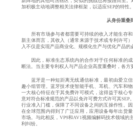
新阵地的其他司法辖区，类似的挑战也将接踵而至。对
加积极主动地调整相关法律框架，以适应SEP的特性
从身份重叠
所有市场参与者都需要可持续的收入才能生存和发
新主体而言，其收入（通常来源于技术或专利许可）
入不仅是实现产品商业化、规模化生产与优化产品的
因此，标准生态系统内的合作对于任何标准的成功
断法。当主要专利权人与产品企业高度重叠时，各方
蓝牙是一种短距离无线通信标准，最初由爱立信于20
趣小组管理。蓝牙技术使智能手机、耳机、汽车和物
一大核心特征在于其免费许可模式，这得益于核心专
意对符合标准规范的产品以免许可费方式许可其SEP
行业准入门槛，保障了不同设备之间的互操作性。因
在全球范围内得到了广泛应用，应用设备每年出货量
市场。与此相反，VP9和AV1视频编解码技术领域
利纠纷。