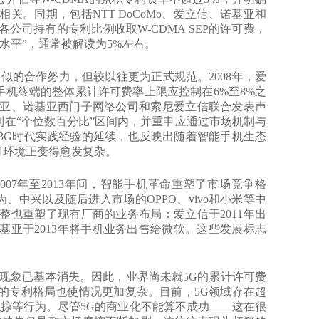
。同期，包括NTT DoCoMo、爱立信、诺基亚和
司持有的专利比例收取W-CDMA SEP的许可费，
水平”，通常被解读为5%左右。
似的合作努力，但较以往更为正式规范。2008年，爱
手机终端的整体累计许可费率上限应控制在6%至8%之
基亚、诺基亚西门子网络公司和索尼爱立信联合发表声
制在“个位数百分比”区间内，并重申应通过市场机制与
3G时代实践经验的延续，也反映出随着智能手机生态
可环境正变得愈发复杂。
7年至2013年间，智能手机革命重塑了市场竞争格
为、中兴以及随后进入市场的OPPO、vivo和小米等中
也重塑了现有厂商的业务布局：爱立信于2011年出
亚于2013年将手机业务出售给微软。这些发展标志
象已基本消失。因此，业界尚未就5G的累计许可费
的专利格局也使情况更加复杂。目前，5G领域存在超
私掠等行为。尽管5G的商业化不能算不成功——这在很