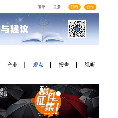
登录
|
注册
订阅
合作
产业
观点
报告
视听