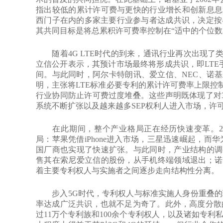
指出较低的累计许可费与更快的行业增长和创新息息相关
西门子在内的多家主要行业参与者达成共识，决定按各公
其共同目标是将总累积许可费率控制在“适中的个位数
随着4G LTE时代的到来，通讯行业再次出现了类
立信公开表示，其预计市场最终将形成共识，即LTE
间。与此同时，阿尔卡特朗讯、爱立信、NEC、诺
明，主张将LTE标准必要专利的累计许可费率上限控
行业协同防止许可费过度堆叠。这些声明既体现了对
系统不断扩张以及越来越多SEP权利人进入市场，许
在此期间，整个产业格局正在经历快速变革。200
局：苹果凭借iPhone进入市场，三星迅速崛起，而华
国厂商也实现了快速扩张。与此同时，产业结构的调整
售其在索尼爱立信的股份，从手机终端领域退出；诺基
着主要专利权人与实施者之间逐步走向结构性分离。
步入5G时代，专利权人与标准实施人身份重叠的现
率达成广泛共识，也就不足为奇了。此外，高度分散
过11万个专利族和100余个专利权人，以及诸如专利