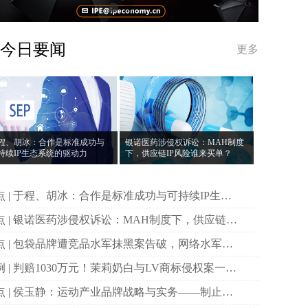
今日要闻
更多
程、胡冰：合作是标准成功与
银诺医药涉侵权诉讼：MAH制度
持续IP生态系统的驱动力
下，供应链IP风险谁来买单？
功与可持续IP生态
统的驱动力
制度下，供应链IP
险谁来买单？
案告破，网络水军如
演变为涉企黑产链条？
与LV商标侵权案一审
诉
略与实务——制止仿