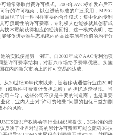
通常采取付费许可模式。2003年AVC标准发布后不
可行的许可框架，以促进该标准的广泛采用，MPEG
目。该项目展现了另一种同样重要的合作模式：集中化的专利
具可预期性的许可费率，专利权人也能够就其创新成
其技术贡献获得相应的经济回报。这一模式表明，在
制能够促进标准生态系统内的高效实施与价值的均衡分
的实践便是另一例证。自2003年成立AAC专利池项
7年调整许可费率结构，对新兴市场给予费率优惠。实施
中国在内的新兴市场上的许可交易的达成。
20世纪90年代末以来，随着移动通信行业由2G时
率（或称许可费累计负担总额）的担忧逐渐显现。当
公司主导，这些公司不仅是主要的制造商，也是重要
准的商业化，业内人士对“许可费堆叠”问题的担忧日益加剧
成本的风险。
MTS知识产权协会等行业组织就提议，3G标准的最
议反映了业界对过高的累计许可费率可能会阻碍3G技
公开倡导W-CDMA的累积专利费率不超过5％，并明确