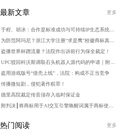
与跨界联名
最新文章
更多
于程、胡冰：合作是标准成功与可持续IP生态系统的
驱动力
为防范阿玛尼？浙江大学注册“求是鹰”校徽商标真相
是→
盗播世界杯蹭流量？法院作出诉前行为保全裁定！
UPC驳回科沃斯调取石头机器人源代码的申请｜附裁
定
盗用游戏版号“借壳上线”，法院：构成不正当竞争
传播微短剧，侵犯著作权罪！
德里高院裁定传音须存入临时保证金
附判决┃将商标用于AI交互引擎唤醒词属于商标使
用，注册商标恶意攀附使用构成侵权
热门阅读
更多