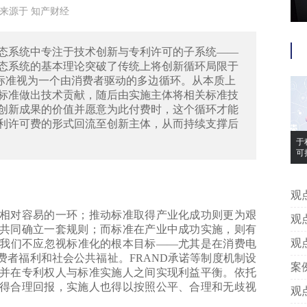
9:18来源于 知产财经
态系统中专注于技术创新与专利许可的子系统——
态系统的基本理论突破了传统上将创新循环局限于
将标准视为一个由消费者驱动的多边循环。从本质上
标准做出技术贡献，随后由实施主体将相关标准技
创新成果的价值并愿意为此付费时，这个循环才能
利许可费的形式回流至创新主体，从而持续支撑后
于
可
观点 | 于程、胡冰：合作是标准成
系
对容易的一环；推动标准取得产业化成功则更为艰
观点 | 银诺医药涉侵权诉讼：MAH
共同确立一套规则；而标准在产业中成功实施，则有
风
观点 | 包袋品牌遭竞品水军抹黑
我们不应忽视标准化的根本目标——尤其是在消费电
者福利和社会公共福祉。FRAND承诺等制度机制设
何
案例 | 判赔1030万元！茉莉奶白
并在专利权人与标准实施人之间实现利益平衡。依托
败
得合理回报，实施人也得以按照公平、合理和无歧视
观点 | 侯玉静：运动产业品牌战