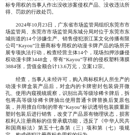
标专用权的当事人作出没收涉案侵权产品、没收违法所
得、罚款的行政处罚。
2024年10月23日，广东省市场监管局组织东莞市市
场监管局、东莞市市场监管局东城分局对位于东莞市东
城街道的14个涉嫌生产、销售侵犯浙江某文化传播有限
公司“Kayou”注册商标专用权的动漫卡牌产品的场所开
展专项执法行动，检查经营主体14个，现场扣押涉嫌侵
权动漫卡牌3448盒，带有“Kayou”字样的侵权塑料薄膜
3884张，货值金额合计13.6万元，立案12宗。
经查，当事人未经许可，购入商标权利人所生产的
动漫卡牌盒装产品后，对盒内的卡牌密封包装袋开微
孔、使用内窥视镜观察，识别出高等级珍稀卡牌后，拆
包将高等级珍稀卡牌抽出使用普通卡牌替换后复原包
装，并用擅自印制的带有“Kayou”标识透明包装膜重新
塑封包装后进行销售，改变了产品原有物理状态，损害
权利人注册商标的信誉承载功能，违反了《中华人民共
和国商标法》第五十七条第（三）项和第（七）项规