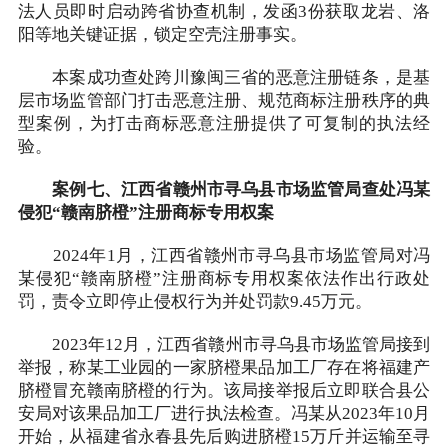
法人员即时启动跨省协查机制，发函3份获取龙岩、洛
阳等地关键证据，锁定空壳注册事实。
本案成功查处跨川豫闽三省的恶意注册链条，是基
层市场监管部门打击恶意注册、规范商标注册秩序的典
型案例，为打击商标恶意注册提供了可复制的执法经
验。
案例七、江西省赣州市寻乌县市场监管局查处冯某
侵犯“赣南脐橙”注册商标专用权案
2024年1月，江西省赣州市寻乌县市场监管局对冯
某侵犯“赣南脐橙”注册商标专用权案依法作出行政处
罚，责令立即停止侵权行为并处罚款9.45万元。
2023年12月，江西省赣州市寻乌县市场监管局接到
举报，称某工业园的一家脐橙果品加工厂存在将福建产
脐橙冒充赣南脐橙的行为。该局接举报后立即联合县公
安局对该果品加工厂进行执法检查。冯某从2023年10月
开始，从福建省永春县先后购进脐橙15万斤并运输至寻