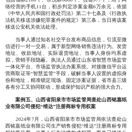
包括领标2100个、水洗标6880个、拉链977个，用于网
络经营的手机11台，初步判定涉案金额6万余元，依据
《中华人民共和国行政处罚法》第二十七条及《行政执
法机关移送涉嫌犯罪案件的规定》第三条，当日将该案
移送公安机关依法处理。
当事人通过知名社交平台发布商品信息，引流至微
信进行一对一交易，属于新型网络销售违法行为。发货
地址、收款地址、实际退货地址、当事人身份均系虚
拟，营销手段隐蔽。执法人员通过山东省智慧市场监管
一体化平台、市场监管执法办案系统、对接微信平台运
营商取证等“智慧监管”手段，破解当事人设置的虚拟身
份和地址，精准锁定现场、固定涉案证据，省市县三级
各有分工又协同联动，形成保护知识产权的强大合力。
案例五、山西省阳泉市市场监管局查处山西铭嘉纸
业有限公司侵犯“维达”注册商标专用权案
2024年7月，山西省阳泉市市场监管局依法查处山
西铭嘉纸业有限公司生产销售侵犯“维达”注册商标专用