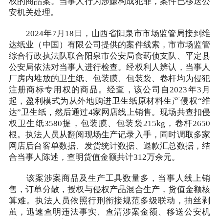
权的商品案。当事人行为涉嫌构成犯罪，案件已移送公
安机关处理。
2024年7月18日，山西省阳泉市市场监管局接到维
达纸业（中国）有限公司提供的案件线索，市市场监管
综合行政执法队联合阳泉市公安局食药侦支队、平定县
公安局依法对当事人进行检查。经权利人辨认，当事人
厂房内堆放的卫生纸、包装膜、包装袋、卷杆均为侵犯
注册商标专用权的商品。经查，该公司自2023年3月
起，盈利模式为从外地购进卫生纸原材料生产侵权“维
达”卫生纸，然后通过4家网店线上销售。现场共查扣侵
权卫生纸3580提，包装膜、包装袋215kg，卷杆2650
根。执法人员从翻阅现场生产记录入手，同时调取多家
网店后台客单数据、发货统计数据、退款汇总数据，结
合当事人陈述，查明货值金额共计312万余元。
该案涉案商品及生产工具数量多，当事人线上销
售，订单分散，授权与侵权产品混合生产，货值金额核
算难。执法人员依照行刑衔接规范多级联动，抽丝剥
茧，迅速查明违法事实、查清涉案金额、移送公安机