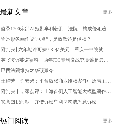
趋势
最新文章
更多
盗录1700余部AI短剧牟利获刑！法院：构成侵犯著作
权罪
鲁迅形象画作被“联名”，是致敬还是侵权？
附判决┃六年期许可费7.31亿美元！重庆一中院就中
兴诉三星案作出一审判决
英飞凌vs英诺赛科，两年ITC专利鏖战究竟谁是最终
赢家？
巴西法院维持对华硕禁令
王艳芳、许安碧：平台版权商业维权案件中原告主体
资格的司法审查与规制
附判决丨专家点评：上海首例人工智能大模型著作权
侵权案二审宣判
恶意囤积商标，并借诉讼牟利？构成恶意诉讼！
热门阅读
更多