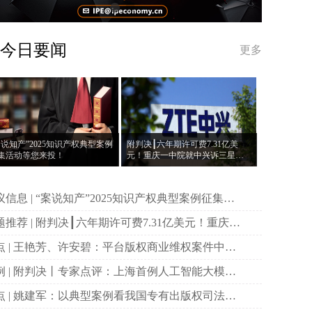
今日要闻
更多
案说知产”2025知识产权典型案例
附判决┃六年期许可费7.31亿美
集活动等您来投！
元！重庆一中院就中兴诉三星案
作出一审判决
说知产”2025知识产权典型案例征集活
等您来投！
决┃六年期许可费7.31亿美元！重庆一
院就中兴诉三星案作出一审判决
权商业维权案件中原
主体资格的司法审查与规制
首例人工智能大模型
作权侵权案二审宣判
国专有出版权司法保