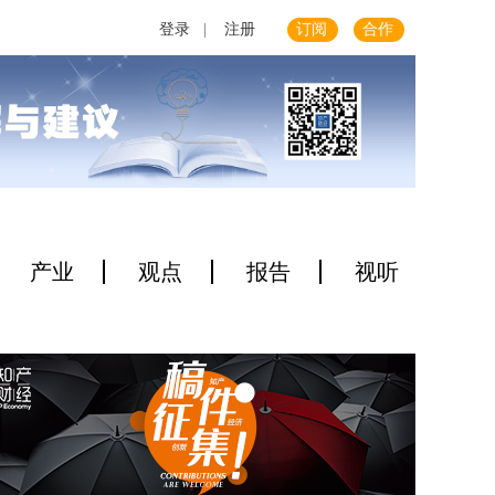
登录
|
注册
订阅
合作
产业
观点
报告
视听