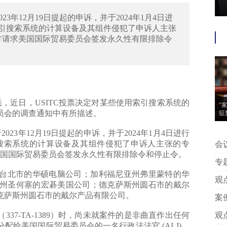
023年12月19日提起的申诉，并于2024年1月4日进
引搜索系统的计算设备及其组件侵犯了申诉人主张
诉方请求美国国际贸易委员会签发永久性有限排除令
，近日，USITC投票决定对某些使用索引搜索系统的
“
员会的调查通知中有所描述。
征
023年12月19日提起的申诉，并于2024年1月4日进行
搜索系统的计算设备及其组件侵犯了申诉人主张的专
会议信息 | “案
求美国国际贸易委员会签发永久性有限排除令和停止令。
动
专题推荐 | 附判
台北市的华硕电脑公司；加利福尼亚州弗里蒙特的华
中
观点 | 王艳芳、许安碧：平台版
州圣何塞的宏碁美国公司；德克萨斯州圆石市的戴尔
告
克萨斯州圆石市的戴尔产品有限公司。
案例 | 附判决丨专家点评：上海
著
7-TA-1389）时，尚未就案件的是非曲直作出任何
观点 | 姚建军：以典型案例看我
给美国国际贸易委员会的一名行政法法官 (ALJ)，