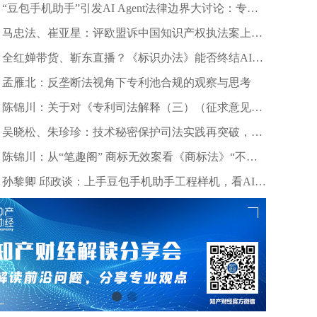
“豆包手机助手”引发AI Agent法律边界大讨论：专家
深度剖析数据合规与竞争秩序
马忠法、崔亚星：评欧盟诉中国知识产权执法案上诉
仲裁裁决
全红婵带货、靳东直播？《标识办法》能否终结AI拟
声乱象？
孟雁北：反垄断法视角下专利池合规的观察与思考
陈锦川：关于对《专利司法解释（三）（征求意见
稿）》几个诉讼程序问题的意见建议
吴晓松、朱珍珍：技术秘密保护司法实践再突破，高
质量审判护航科技创新——北京精雕公司诉田某、深
陈锦川：从“笔趣阁” 商标无效案看《商标法》“不良
圳创世纪公司侵害技术秘密案浅析
影响”条款的司法适用边界
孙黎卿 邱政谈：上手豆包手机助手工程样机，看AI手
机行业法律风险