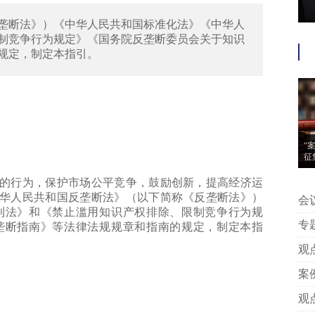
垄断法》）《中华人民共和国标准化法》《中华人
制竞争行为规定》《国务院反垄断委员会关于知识
规定，制定本指引。
“
征
行为，保护市场公平竞争，鼓励创新，提高经济运
华人民共和国反垄断法》（以下简称《反垄断法》）
会议信息 | “案
利法》和《禁止滥用知识产权排除、限制竞争行为规
动
专题推荐 | 附判
垄断指南》等法律法规规章和指南的规定，制定本指
中
观点 | 王艳芳、许安碧：平台版
告
案例 | 附判决丨专家点评：上海
著
观点 | 姚建军：以典型案例看我