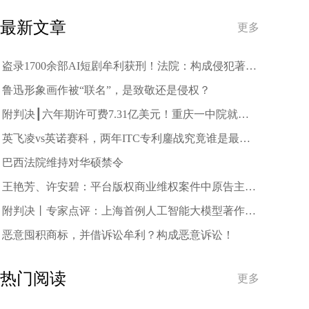
趋势
最新文章
更多
盗录1700余部AI短剧牟利获刑！法院：构成侵犯著作
权罪
鲁迅形象画作被“联名”，是致敬还是侵权？
附判决┃六年期许可费7.31亿美元！重庆一中院就中
兴诉三星案作出一审判决
英飞凌vs英诺赛科，两年ITC专利鏖战究竟谁是最终
赢家？
巴西法院维持对华硕禁令
王艳芳、许安碧：平台版权商业维权案件中原告主体
资格的司法审查与规制
附判决丨专家点评：上海首例人工智能大模型著作权
侵权案二审宣判
恶意囤积商标，并借诉讼牟利？构成恶意诉讼！
热门阅读
更多