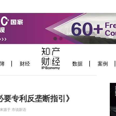
簿
财经
数据
案例
必要专利反垄断指引》
1:37来源于 市说新语