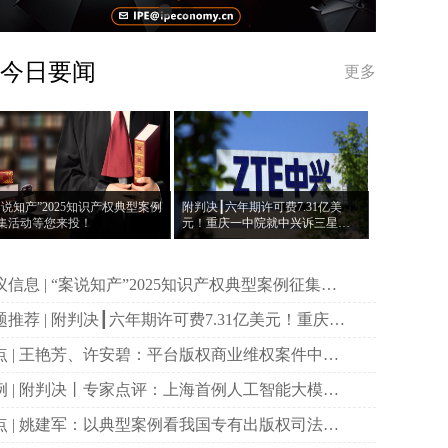
今日要闻
更多
案说知产”2025知识产权典型案例
附判决┃六年期许可费7.31亿美
集活动等您来投！
元！重庆一中院就中兴诉三星案
作出一审判决
说知产”2025知识产权典型案例征集活
等您来投！
决┃六年期许可费7.31亿美元！重庆一
院就中兴诉三星案作出一审判决
权商业维权案件中原
主体资格的司法审查与规制
首例人工智能大模型
作权侵权案二审宣判
国专有出版权司法保