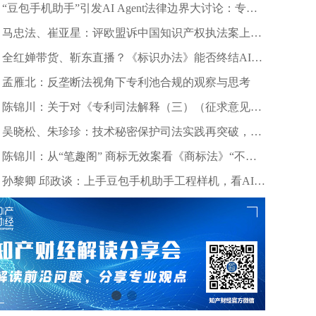
“豆包手机助手”引发AI Agent法律边界大讨论：专家
深度剖析数据合规与竞争秩序
马忠法、崔亚星：评欧盟诉中国知识产权执法案上诉
仲裁裁决
全红婵带货、靳东直播？《标识办法》能否终结AI拟
声乱象？
孟雁北：反垄断法视角下专利池合规的观察与思考
陈锦川：关于对《专利司法解释（三）（征求意见
稿）》几个诉讼程序问题的意见建议
吴晓松、朱珍珍：技术秘密保护司法实践再突破，高
质量审判护航科技创新——北京精雕公司诉田某、深
陈锦川：从“笔趣阁” 商标无效案看《商标法》“不良
圳创世纪公司侵害技术秘密案浅析
影响”条款的司法适用边界
孙黎卿 邱政谈：上手豆包手机助手工程样机，看AI手
机行业法律风险