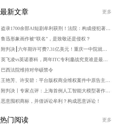
趋势
最新文章
更多
盗录1700余部AI短剧牟利获刑！法院：构成侵犯著作
权罪
鲁迅形象画作被“联名”，是致敬还是侵权？
附判决┃六年期许可费7.31亿美元！重庆一中院就中
兴诉三星案作出一审判决
英飞凌vs英诺赛科，两年ITC专利鏖战究竟谁是最终
赢家？
巴西法院维持对华硕禁令
王艳芳、许安碧：平台版权商业维权案件中原告主体
资格的司法审查与规制
附判决丨专家点评：上海首例人工智能大模型著作权
侵权案二审宣判
恶意囤积商标，并借诉讼牟利？构成恶意诉讼！
热门阅读
更多