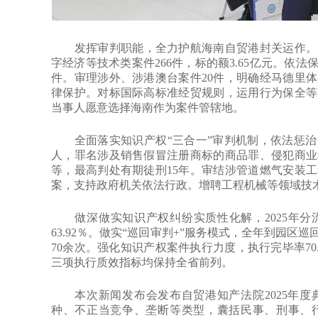
发挥审判职能，全力护航海南自贸港封关运作。加强
字经济等技术类案件266件，标的额3.65亿元。依
件。审理涉外、涉港澳台案件20件，明确经马德里
律保护。对标国际高标准经贸规则，运用行为保全等
当事人愿意选择海南作为案件管辖地。
全面落实知识产权“三合一”审判机制，依法惩治知识
人，罪名涉及销售假冒注册商标的商品罪、侵犯商业
等，最高判处有期徒刑15年。审结涉管道燃气安装
案，支持政府机关依法行政。增聘工程机械等领域技
做深做实知识产权纠纷实质性化解，2025年分流先
63.92％。做实“巡回审判+”服务模式，全年到园区
70余次。强化知识产权案件执行力度，执行完毕率70.33
三项执行质效指标均保持全省前列。
本次新闻发布会发布自贸港知产法院2025年度典
种、不正当竞争、垄断等类型，囊括民事、刑事、