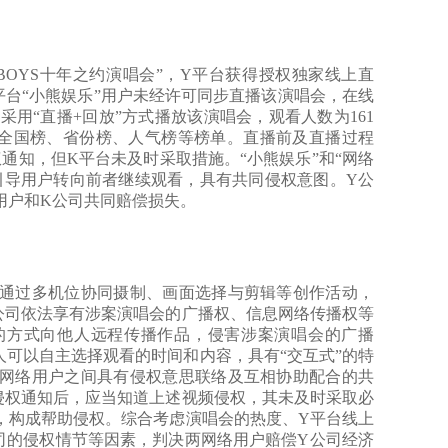
FBOYS十年之约演唱会”，Y平台获得授权独家线上直
平台“小熊娱乐”用户未经许可同步直播该演唱会，在线
采用“直播+回放”方式播放该演唱会，观看人数为161
全国榜、省份榜、人气榜等榜单。直播前及直播过程
通知，但K平台未及时采取措施。“小熊娱乐”和“网络
引导用户转向前者继续观看，具有共同侵权意图。Y公
用户和K公司共同赔偿损失。
过多机位协同摄制、画面选择与剪辑等创作活动，
公司依法享有涉案演唱会的广播权、信息网络传播权等
的方式向他人远程传播作品，侵害涉案演唱会的广播
人可以自主选择观看的时间和内容，具有“交互式”的特
网络用户之间具有侵权意思联络及互相协助配合的共
侵权通知后，应当知道上述视频侵权，其未及时采取必
，构成帮助侵权。综合考虑演唱会的热度、Y平台线上
司的侵权情节等因素，判决两网络用户赔偿Y公司经济