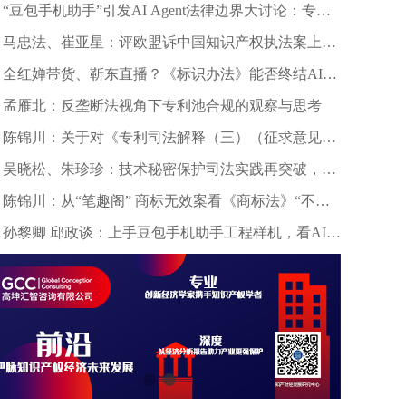
“豆包手机助手”引发AI Agent法律边界大讨论：专家
深度剖析数据合规与竞争秩序
马忠法、崔亚星：评欧盟诉中国知识产权执法案上诉
仲裁裁决
全红婵带货、靳东直播？《标识办法》能否终结AI拟
声乱象？
孟雁北：反垄断法视角下专利池合规的观察与思考
陈锦川：关于对《专利司法解释（三）（征求意见
稿）》几个诉讼程序问题的意见建议
吴晓松、朱珍珍：技术秘密保护司法实践再突破，高
质量审判护航科技创新——北京精雕公司诉田某、深
陈锦川：从“笔趣阁” 商标无效案看《商标法》“不良
圳创世纪公司侵害技术秘密案浅析
影响”条款的司法适用边界
孙黎卿 邱政谈：上手豆包手机助手工程样机，看AI手
机行业法律风险