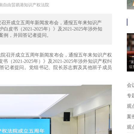
来源于 海南自由贸易港知识产权法院
法院召开成立五周年新闻发布会，通报五年来知识产
2021-2025年）》及2021-2025年涉外知
型案例，并回答记者提问。
法院召开成立五周年新闻发布会，通报五年来知识产权
21-2025年）》及2021-2025年涉外知识产权纠
“
征
回答记者提问。党组书记、院长苏志辉及其他班子成员
会议信息 | “案
动
专题推荐 | 附判
中
观点 | 王艳芳、许安碧：平台版
告
案例 | 附判决丨专家点评：上海
著
观点 | 姚建军：以典型案例看我