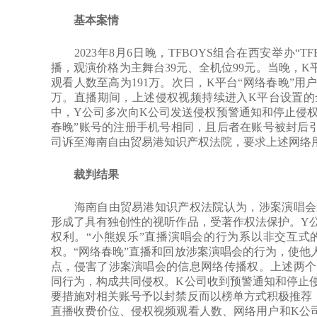
基本案情
2023年8月6日晚，TFBOYS组合在西安举办“T
播，观演价格为主舞台39元、全机位99元。当晚，K
观看人数至高为191万。次日，K平台“网络春晚”用户
万。直播期间，上述侵权视频持续进入K平台设置的
中，Y公司多次向K公司发送侵权预警通知和停止侵权
春晚”账号的注册手机号相同，且后者在账号被封后
司诉至海南自由贸易港知识产权法院，要求上述网络
裁判结果
海南自由贸易港知识产权法院认为，涉案演唱会通
形成了具有独创性的视听作品，受著作权法保护。Y
权利。“小熊娱乐”直播演唱会的行为系以非交互式
权。“网络春晚”直播和回放涉案演唱会的行为，使他
点，侵害了涉案演唱会的信息网络传播权。上述两个
同行为，构成共同侵权。K公司收到预警通知和停止
要措施对相关账号予以封禁反而以榜单方式积极推荐
直播收费价位、侵权视频观看人数、网络用户和K公