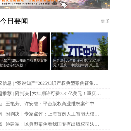
今日要闻
更多
案说知产”2025知识产权典型案例
附判决┃六年期许可费7.31亿美
集活动等您来投！
元！重庆一中院就中兴诉三星案
作出一审判决
说知产”2025知识产权典型案例征集活
等您来投！
决┃六年期许可费7.31亿美元！重庆一
院就中兴诉三星案作出一审判决
权商业维权案件中原
主体资格的司法审查与规制
首例人工智能大模型
作权侵权案二审宣判
国专有出版权司法保