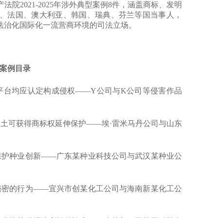
2021-2025年涉外典型案例8件，涵盖商标、发明
、法国、澳大利亚、韩国、瑞典、芬兰等国当事人，
法治化国际化一流营商环境的司法立场。
大案例目录
台均应认定构成侵权——Y公司与K公司等侵害作品
可获得商标权延伸保护——埃·雷米马丹公司与山东
护种业创新——广东某种业科技公司与武汉某种业公
密的行为——宜兴市创某化工公司与海南新某化工公