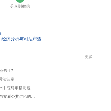
，无论是根据现行法律法规和司法解释的相关规定，
分享到微信
，亦或是基于新《专利法》第七十六条的立法目的，
仍可继续审理[2]。综上，温州海鹤申请法院继续审
已被国家知识产权局宣告无效，但该无效决定目前处
改
行实体审理，考虑到上述主张并结合本案其他相关因
行判断”。最高法认为，“涉案专利权虽已被国家知识
yer：经济分析与司法审查
司均主张本案应进行实体审理，双方当事人均有在涉
且海鹤公司在本案中仅以涉案仿制药与涉案专利技术
争议问题的审理并无必然影响。因此，本院对本案继
更多
关技术方案和涉案专利属于不同的技术方案，即使
何作用？
无效，法院也不需要中止诉讼或者先行裁驳，可以径
，申请上市药品的相关技术方案和涉案专利属于相同
司法认定
的权利要求被宣告无效的决定被生效的行政判决撤销
杭州中院终审指明包装
权利进行救济。因此，法院可以中止诉讼或者先行裁
白案看公共讨论的边