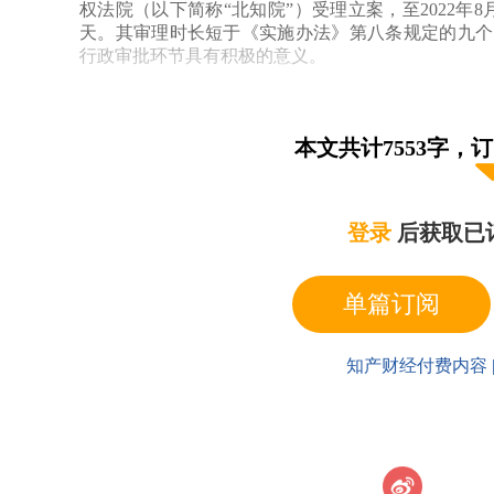
权法院（以下简称“北知院”）受理立案，至2022年
天。其审理时长短于《实施办法》第八条规定的九个
行政审批环节具有积极的意义。
1.2专利权被宣告无效对案件实体审理的影响
《最高人民法院关于审理申请注册的药品相关的专
本文共计7553字，
释〔2021〕13号）（以下简称“《若干问题的规定
以国务院专利行政部门已经受理宣告相关专利权无效
持。但《若干问题的规定》中并未明确：如果在药品
登录
后获取已
要求被国家知识产权局宣告无效之后法院的处理方式
在本案的审理过程中，案外人对涉案专利提起了专
单篇订阅
2021年12月30日作出了第53498号无效决定书
专利权纠纷案件应用法律若干问题的解释（二）》（以
二款规定了“先行裁驳、另行起诉”，但该条规定适用
知产财经付费内容 
然适用于药品专利链接诉讼。并且其赋予的是法院“可
具体到本案，首先，温州海鹤对仿制药的处方进行
的dl-α-生育酚的其他成分作为抗氧化剂。经分析
次，根据《若干问题的规定》第十一条的规定，药品
品的侵害专利权或者确认不侵害专利权诉讼具有既判