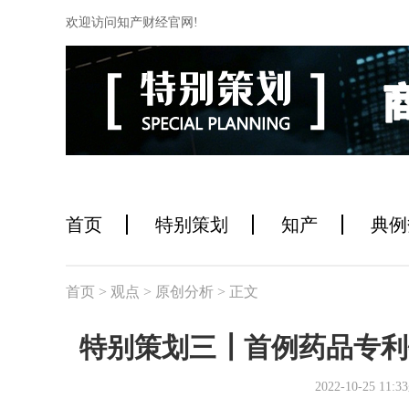
欢迎访问知产财经官网!
首页
特别策划
知产
典例
首页
> 观点
> 原创分析
> 正文
特别策划三┃首例药品专利
2022-10-25 1