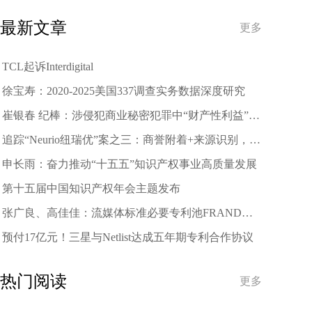
样的商标边界
最新文章
更多
TCL起诉Interdigital
徐宝寿：2020-2025美国337调查实务数据深度研究
崔银春 纪棒：涉侵犯商业秘密犯罪中“财产性利益”的
司法认定
追踪“Neurio纽瑞优”案之三：商誉附着+来源识别，杭
州中院终审指明包装装潢权益归属判断根本标准
申长雨：奋力推动“十五五”知识产权事业高质量发展
第十五届中国知识产权年会主题发布
张广良、高佳佳：流媒体标准必要专利池FRAND许
可费率的司法管辖：以中英判例为切入点
预付17亿元！三星与Netlist达成五年期专利合作协议
热门阅读
更多