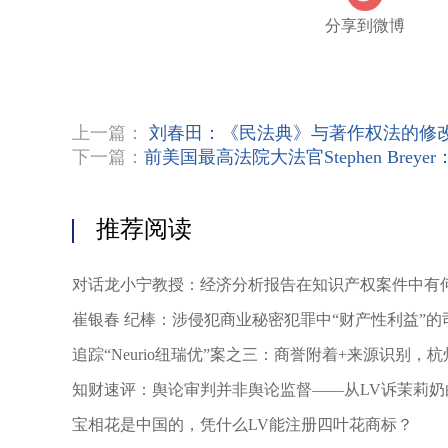
永逸地解决该品种仿制药可能的专利侵权风险。最后
分享到微博
还是法院在相关专利侵权判决中所体现出的裁判规则
笔者团队均认为即使涉案专利权被宣告全部无效，法院
理。
针对继续审理的请求，北知院认为，“涉案专利虽
上一篇：
刘春田：《民法典》与著作权法的修
于起诉期限内。本案中，原、被告双方均主张应进
素，本院现对涉案仿制药是否落入涉案专利保护范围进
下一篇：
前美国最高法院大法官Stephen Bre
产权局宣告全部无效，但中外制药株式会社、海鹤公
案仿制药上市前通过本案诉讼解决专利纠纷的意愿。
方案不同为由进行抗辩，涉案专利权的稳定性对本案
推荐阅读
续进行实体审理”。
为兼顾效率和公平，若经对比，申请上市药品的相
对话龙小宁教授：经济分析报告在知识产权案件中有
涉案专利权被宣告全部无效或登记的权利要求被宣告
行作出确认不落入专利权保护范围的判决。若经对比
崔银春 纪棒：涉侵犯商业秘密犯罪中“财产性利益”的
的技术方案，由于涉案专利权被宣告全部无效或登记
追踪“Neurio纽瑞优”案之三：商誉附着+来源识别，
后，专利权人还可通过发起普通专利侵权之诉对自身
装潢权益归属判断根本标准
驳。
知财速评：舆论审判并非舆论监督——从LV诉茉莉奶
界
二、实体问题
宝相花是中国的，凭什么LV能注册四叶花商标？