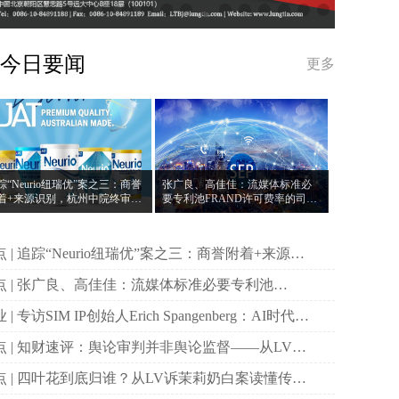
今日要闻
更多
踪“Neurio纽瑞优”案之三：商誉
张广良、高佳佳：流媒体标准必
着+来源识别，杭州中院终审指
要专利池FRAND许可费率的司法
包装装潢权益归属判断根本标
管辖：以中英判例为切入点
三：商誉附着+来源识
，杭州中院终审指明包装装潢权益归属判断根本标
体标准必要专利池
RAND许可费率的司法管辖：以中英判例为切入点
genberg：AI时代专
价值重估，中国将成未来三年投资重点
论监督——从LV诉
莉奶白案看公共讨论的边界
茉莉奶白案读懂传统