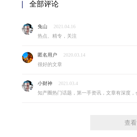
全部评论
的法律法规并未规定在药品专利链接诉讼案件中，如
务，其需承担怎样的法律责任。并且批评教育也不属
求法院予以批评教育的诉讼请求于法无据。虽然最高
了温州海鹤未针对被仿制药品专利保护范围最大的权
兔山
2021.04.16
许可持有人的行为不当，并给予批评。
热点、精专，关注
2.2仿制药技术方案的确定
《专利法》第七十六条规定，药品上市审评审批过
匿名用户
2020.03.14
害关系人，因申请注册的药品相关的专利权产生纠纷
很好的文章
册的药品相关技术方案是否落入他人药品专利权保护
《药品注册管理办法》第八十六条和八十七条分别
小财神
2021.03.4
现或者应药品审评中心要求时，申请人均可能补充新
知产圈热门话题，第一手资讯，文章有深度，
专利法明确了是否落入专利权保护范围的比对对象
案。由于在实际药品注册审评过程中，申请注册的药
十六条或第八十七条发生变化的可能性，因此，药品
不变的。如果在庭审过程中，仿制药申请人确实变更
案专利权保护范围密切相关，并被药品审评中心所接
查看
该是变更后的处方。