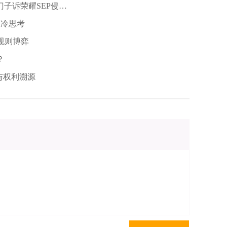
子诉荣耀SEP侵权
的冷思考
明的真实性、准确性负责。仿制药申请被受理后10
会公开申请信息和相应声明；仿制药申请人应当将相
规则博弈
持有人非专利权人的，由上市许可持有人通知专利权
据应当包括仿制药技术方案与相关专利的相关权利要
？
与权利溯源
性的要求，以及仿制药申请人负有通知上市许可持
药申请人未及时通知所应承担的法律责任。
悉，导致其专利声明仅针对了涉案专利的其中一个
声明依据通知上市许可持有人。针对上述行为，原研
院对被告予以批评教育。
准确性，最高法认为，“如果被仿制药品对应着专利独
出声明；当被仿制药品所对应的保护范围最大的权利
两个或者两个以上独立权利要求作出声明，才能保证
，最高法认为，“其行为明显不当”。但专利声明的不
影响。
这一问题。无论是北知院还是最高法，均认为现有