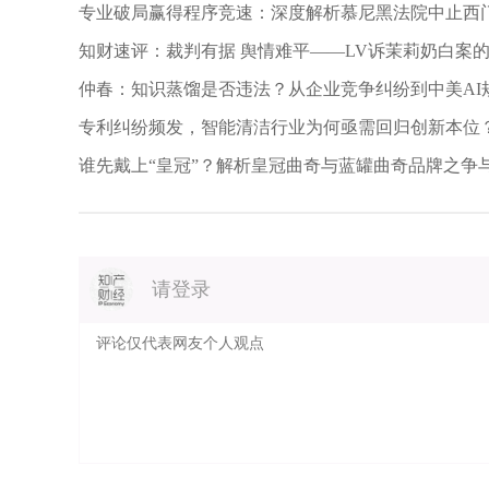
专业破局赢得程序竞速：深度解析慕尼黑法院中止西门
2.1仿制药申请人专利声明的要求及其法律责任
案
知财速评：裁判有据 舆情难平——LV诉茉莉奶白案
《实施办法》第六条规定，仿制药申请人对相关声
个工作日内，国家药品审评机构应当在信息平台向社
仲春：知识蒸馏是否违法？从企业竞争纠纷到中美AI
应声明及声明依据通知上市许可持有人，上市许可
人。其中声明未落入相关专利权保护范围的，声明依
专利纠纷频发，智能清洁行业为何亟需回归创新本位
求对比表及相关技术资料。
谁先戴上“皇冠”？解析皇冠曲奇与蓝罐曲奇品牌之争
上述规定仅对仿制药申请人的专利声明作出了原则
有人的义务，但并未明确声明的相关细节，以及仿制
具体到本案，由于温州海鹤对《实施办法》不够熟
从属权利要求。并且也未能及时地将相应声明及相关
请登录
方中外制药株式会社（以下简称“中外制药”）请求法
针对4.2类不落入专利权保护范围声明的真实性和
立权利要求，仿制药申请人应当针对独立权利要求作
要求存在两个或者两个以上时，仿制药申请人针对该
声明的真实性和准确性”。针对未履行通知义务的行为
当之处，并未对中外制药的实体和诉讼权利造成不利
除此之外，对于批评教育是否构成独立的诉讼请求