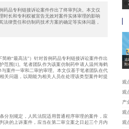
对首例药品专利链接诉讼案件作出了终审判决。本文仅
理时长和专利权被宣告无效对案件实体审理的影响
其法律责任和仿制药技术方案的确定等实体问题，
下简称“最高法”）针对首例药品专利链接诉讼案件作出
追
范围[1]。笔者团队作为该案仿制药申请人温州海鹤
附
明
参与案件一审和二审的审理。本文仅基于笔者团队在代
准
相关问题，以期能为相关人员在处理该类型案件时提
观点 | 追踪“Neurio纽瑞优”案之
别
观点 | 张广良、高佳佳：流媒
准
F
产业 | 专访SIM IP创始人Erich Span
利
观点 | 知财速评：舆论审判并非舆
分别规定，人民法院适用普通程序审理的案件，应
茉
判决的上诉案件，应当在第二审立案之日起三个月内
观点 | 四叶花到底归谁？从LV诉