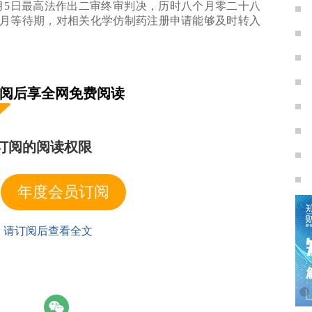
8月5日最高法作出二审终审判决，历时八个月零二十八
月等待期，对相关化学仿制药注册申请能够及时转入
利权纠纷民事案件适用法律若干问题的规定》（法
订阅后享全网免费阅读
》”）第六条规定，当事人依据专利法第七十六条起诉后，
的请求为由，申请中止诉讼的，人民法院一般不予支
专利链接诉讼案件的审理过程中，专利权或相关权利
订阅的阅读权限
。
利无效宣告请求。针对该请求，国家知识产权局于
年度会员订阅
，宣告涉案专利全部无效。虽然《最高人民法院关于审理侵犯
下简称“《司法解释（二）》”）第二条第一款以及第
于该司法解释规定的专利权人提起的侵权之诉，而不必
| 请订阅后查看全文
以”驳回起诉的自由裁量权。
了技术规避，采用了不同于涉案专利权利要求限定
后，该成分不落入涉案专利权保护范围的可能性很大。其
专利链接诉讼的生效判决对同一专利权和申请注册药
力。因此，温州海鹤期待通过获得生效判决从而一劳