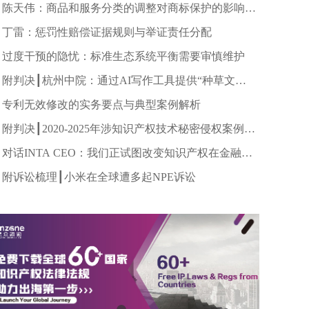
陈天伟：商品和服务分类的调整对商标保护的影响研
究
丁雷：惩罚性赔偿证据规则与举证责任分配
过度干预的隐忧：标准生态系统平衡需要审慎维护
附判决┃杭州中院：通过AI写作工具提供“种草文
案”等服务构成不正当竞争
专利无效修改的实务要点与典型案例解析
附判决┃2020-2025年涉知识产权技术秘密侵权案例合
集（27件）
对话INTA CEO：我们正试图改变知识产权在金融中
的估值
附诉讼梳理┃小米在全球遭多起NPE诉讼