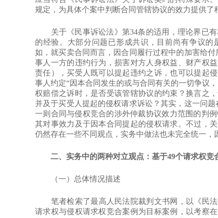
规定，为具体个案中判断合同管辖协议的效力提供了
关于《民事诉讼法》第34条的适用，理论界已有相
的经验。大部分问题已形成共识，目前尚有争议的
如，就买卖合同而言，因合同履行过程中的加害给付所
事人一方的违约行为，损害对方人身权益、财产权益
责任），买受人既可以提起违约之诉，也可以提起侵
事人约定“因本合同发生的或与合同有关的一切争议，
权赔偿之诉时，是否受该管辖协议的约束？换言之，
并及于买受人提起的侵权请求诉讼？其实，这一问题在
一则合同与侵权竞合的涉外仲裁协议效力范围的判例中
其对事效力及于因本合同提起的侵权请求。不过，关
仍然存在一些不同观点，实务中做法也未完全统一，
二、实务中的两种对立观点：基于49个请求权竞
（一）总体情况描述
笔者检索了最高人民法院裁判文书网，以《民法典》
请求权与侵权请求权竞合案例为目标案例，以考察在