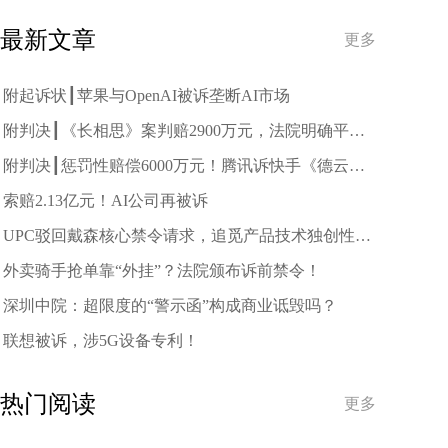
最新文章
更多
附起诉状┃苹果与OpenAI被诉垄断AI市场
附判决┃《长相思》案判赔2900万元，法院明确平台
主动过滤拦截侵权内容义务
附判决┃惩罚性赔偿6000万元！腾讯诉快手《德云斗
笑社》侵权案二审判了
索赔2.13亿元！AI公司再被诉
UPC驳回戴森核心禁令请求，追觅产品技术独创性获
重要验证
外卖骑手抢单靠“外挂”？法院颁布诉前禁令！
深圳中院：超限度的“警示函”构成商业诋毁吗？
联想被诉，涉5G设备专利！
热门阅读
更多