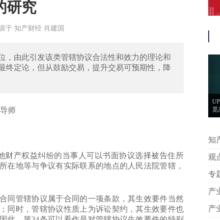
的研究
:06 来源于 知产财经 肖建国
位，由此引发该类管辖协议合法性和效力的理论和
最终定论，但从鼓励交易，提升交易可预期性，降
U
导师
觅
知
性
他财产权益纠纷的当事人可以书面协议选择被告住所
观
所在地等与争议有实际联系的地点的人民法院管辖，
认
专
案例
产
同管辖协议属于合同的一项条款，其生效要件当然
产
；同时，管辖协议性质上为诉讼契约，其生效要件也
因此，第34条可以看作是对管辖协议生效要件的特别