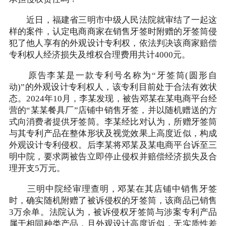
近日，福建省三明市中级人民法院就审结了一起这
样的案件，认定电商商家在销售牙签时附赠的牙签筒侵
犯了他人享有的外观设计专利权，依法判决该商家赔偿
专利权人经济损失及维权合理费用共计4000元。
原告李某是一款专利号名称为“牙签筒(圆形自
动)”的外观设计专利权人，该专利目前处于合法有效状
态。2024年10月，李某发现，被告邓某在某电商平台经
营的“某某餐具厂”店铺中销售牙签，并以随机赠送的方
式向消费者提供牙签筒。李某经比对认为，所赠牙签筒
与其专利产品在整体形状及视觉效果上高度近似，构成
外观设计专利侵权。后李某将邓某及某电商平台诉至三
明中院，要求两被告立即停止侵权并赔偿经济损失及合
理开支5万元。
三明中院经审理查明，邓某在其店铺中销售牙签
时，确实随机附赠了被诉侵权的牙签筒，该商品已销售
3万余单。法院认为，被诉侵权牙签筒与涉案专利产品
属于相同种类产品，且外观设计高度近似，无实质性差