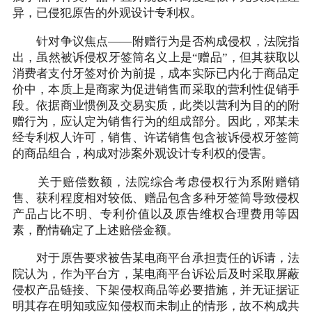
异，已侵犯原告的外观设计专利权。
针对争议焦点——附赠行为是否构成侵权，法院指
出，虽然被诉侵权牙签筒名义上是“赠品”，但其获取以
消费者支付牙签对价为前提，成本实际已内化于商品定
价中，本质上是商家为促进销售而采取的营利性促销手
段。依据商业惯例及交易实质，此类以营利为目的的附
赠行为，应认定为销售行为的组成部分。因此，邓某未
经专利权人许可，销售、许诺销售包含被诉侵权牙签筒
的商品组合，构成对涉案外观设计专利权的侵害。
关于赔偿数额，法院综合考虑侵权行为系附赠销
售、获利程度相对较低、赠品包含多种牙签筒导致侵权
产品占比不明、专利价值以及原告维权合理费用等因
素，酌情确定了上述赔偿金额。
对于原告要求被告某电商平台承担责任的诉请，法
院认为，作为平台方，某电商平台诉讼后及时采取屏蔽
侵权产品链接、下架侵权商品等必要措施，并无证据证
明其存在明知或应知侵权而未制止的情形，故不构成共