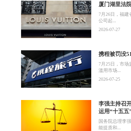
厦门湖里法院
7月26日，福
公司起...
2026-07-27
携程被罚没5
7月25日，市
滥用市场...
2026-07-25
李强主持召开
运用“十五五
国务院总理李强
能提质和...