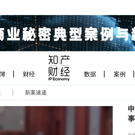
簿
财经
数据
案例
态
新案速递
申
事