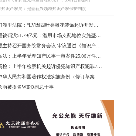
修改的《专利优先审查管理办法》，9月1日起施行
家知识产权局：完善新兴领域知识产权保护制度
厦门湖里法院：“LV因四叶类雕花装饰起诉开发商”不属实
携程被罚没51.79亿元：滥用市场支配地位实施垄断行为
李强主持召开国务院常务会议 审议通过《知识产权保护和运用“十五五”规划》等
最高法：上半年受理知产民事一审案件25.06万件，同比下降18.41%
最高检：上半年检察机关起诉侵犯知识产权犯罪7500人
《中华人民共和国著作权法实施条例（修订草案征求意见稿）》公开征求意见
华人民共和国著作权法实施条例（修订草案征求意见稿）》公开
长雨被提名WIPO副总干事