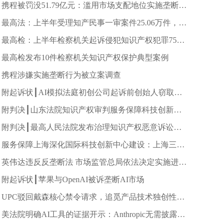
携程被罚没51.79亿元：滥用市场支配地位实施垄断行
为
最高法：上半年受理知产民事一审案件25.06万件，同
比下降18.41%
最高检：上半年检察机关起诉侵犯知识产权犯罪7500
人
最高检发布10件检察机关知识产权保护典型案例
携程涉嫌实施垄断行为被立案调查
附起诉状┃AI模拟法庭初创公司起诉前创始人窃取商
业秘密
附判决┃山东法院知识产权审判服务保障科技创新助
推新质生产力发展典型案例
附判决┃最高人民法院发布治理知识产权恶意诉讼典
型案例
服务保障上海深化国际科技创新中心建设：上海三中
院（知产法院、铁路中院）发布12项举措和典型案例
英伟达违反反垄断法 市场监管总局依法决定实施进一
步调查
附起诉状┃苹果与OpenAI被诉垄断AI市场
UPC驳回戴森核心禁令请求，追觅产品技术独创性获
重要验证
美法院明确AI工具的证据开示：Anthropic无需披露用