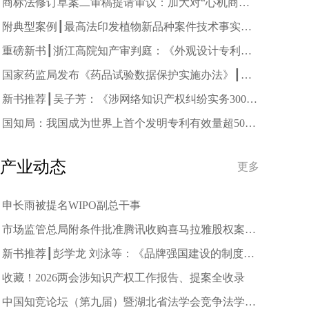
商标法修订草案二审稿提请审议：加大对“心机商
标”打击力度
附典型案例┃最高法印发植物新品种案件技术事实查
明工作指引
重磅新书┃浙江高院知产审判庭：《外观设计专利侵
权纠纷百案解析》
国家药监局发布《药品试验数据保护实施办法》┃附
下载
新书推荐┃吴子芳：《涉网络知识产权纠纷实务300
问》
国知局：我国成为世界上首个发明专利有效量超500
万件的国家┃附答记者问
产业动态
更多
申长雨被提名WIPO副总干事
市场监管总局附条件批准腾讯收购喜马拉雅股权案
（附一图读懂）
新书推荐┃彭学龙 刘泳等：《品牌强国建设的制度保
障研究》
收藏！2026两会涉知识产权工作报告、提案全收录
中国知竞论坛（第九届）暨湖北省法学会竞争法学研