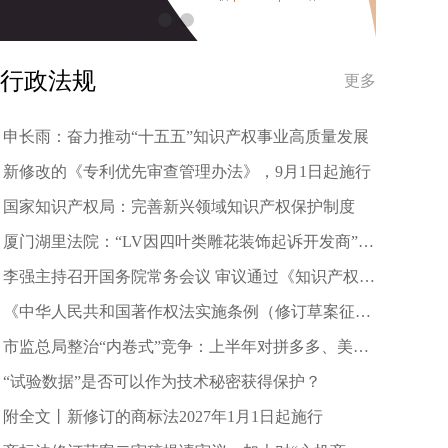
行政法规
更多
申长雨：奋力推动“十五五”知识产权事业高质量发展
新修改的《专利优先审查管理办法》，9月1日起施行
国家知识产权局：完善新兴领域知识产权保护制度
厦门湖里法院：“LV因四叶类雕花装饰起诉开发商”不
属实
李强主持召开国务院常务会议 审议通过《知识产权保
护和运用“十五五”规划》等
《中华人民共和国著作权法实施条例（修订草案征求
意见稿）》公开征求意见
市监总局整治“内卷式”竞争：上半年对拼多多、美团
等罚没35.97亿元
“试验数据”是否可以作为技术秘密获得保护？
附全文丨新修订的商标法2027年1月1日起施行