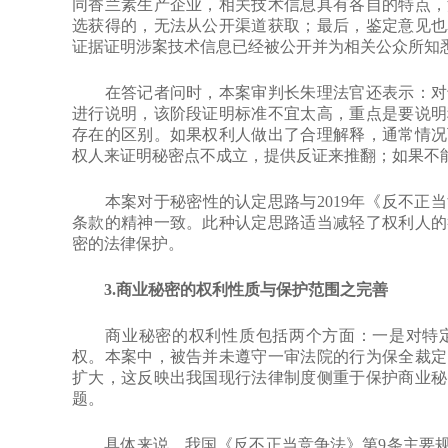
同香兰素生产企业，相关技术信息具有各自的特点，
选获得的，无法从公开渠道获取；最后，鉴定意见也
证据证明涉案技术信息已经被公开并为相关公众所知
在答记者问时，本案审判长朱理法官还表示：对于
进行说明，该阶段证明标准不宜太高，重点是要说明
存在的区别。如果权利人做出了合理解释，通常情况
权人来证明秘密点不成立，提供反证来推翻；如果不
本案对于秘密性的认定思路与2019年《反不正当
条款的精神一致。此种认定思路适当减轻了权利人的
密的法律保护。
3.商业秘密的权利性质与保护范围之完善
商业秘密的权利性质包括两个方面：一是对特定
权。本案中，被告并未遵守一审法院的行为保全裁定
扩大，这反映出我国现行法律制度侧重于保护商业秘
题。
具体来说，我国《反不正当竞争法》第9条主要规