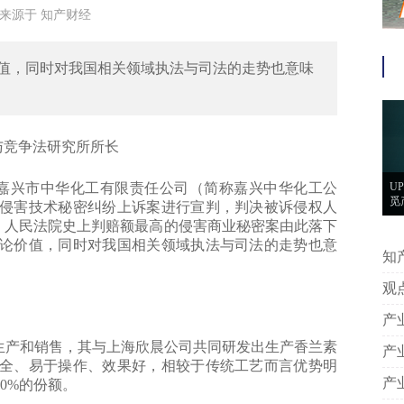
5:29来源于 知产财经
值，同时对我国相关领域执法与司法的走势也意味
与竞争法研究所所长
对嘉兴市中华化工有限责任公司（简称嘉兴中华化工公
U
觅
侵害技术秘密纠纷上诉案进行宣判，判决被诉侵权人
币，人民法院史上判赔额最高的侵害商业秘密案由此落下
论价值，同时对我国相关领域执法与司法的走势也意
知产 | UPC驳回戴森核心禁令请
创
观点 | 喻玲 程轩琮：社交关系链
认
产和销售，其与上海欣晨公司共同研发出生产香兰素
全、易于操作、效果好，相较于传统工艺而言优势明
0%的份额。