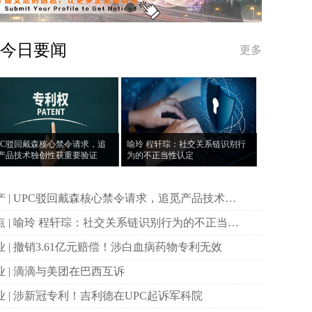
今日要闻
更多
PC驳回戴森核心禁令请求，追
喻玲 程轩琮：社交关系链识别行
产品技术独创性获重要验证
为的不正当性认定
求，追觅产品技术独
性获重要验证
识别行为的不正当性
定
产业 | 撤销3.61亿元赔偿！涉白血病药物专利无效
产业 | 滴滴与美团在巴西互诉
产业 | 涉新冠专利！吉利德在UPC起诉军科院