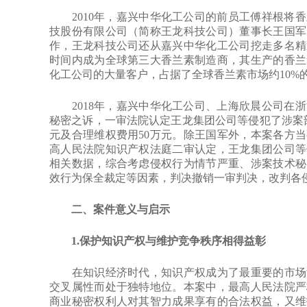
2010年，嘉兴中华化工公司的前员工傅祥根将香
技股份有限公司（简称王龙科技公司）董事长王国军
作，王龙科技公司还从嘉兴中华化工公司挖走多名精
时间内成为全球第三大香兰素制造商，其生产的香兰
化工公司的大量客户，占据了全球香兰素市场约10%
2018年，嘉兴中华化工公司、上海欣晨公司在浙
秘密之诉，一审法院认定王龙集团公司等侵犯了涉案部
元及合理维权费用50万元。除王国军外，本案各方
高人民法院知识产权法庭二审认定，王龙集团公司等
相关数据，综合考虑侵权行为情节严重、涉案技术秘
效行为保全裁定等因素，判决撤销一审判决，改判各侵
二、案件意义与启示
1.保护知识产权与维护竞争秩序相得益彰
在知识经济时代，知识产权成为了最重要的市场竞
交叉属性而处于独特地位。本案中，最高人民法院严
商业秘密权利人对其智力成果享有的合法权益，又维