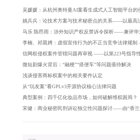
吴媛媛：从杭州奥特曼AI案看生成式人工智能平台的
姚兵兵：论技术方案与技术秘密点的关系——以最高
素案为例
马乐 陈昂雨：涉外知识产权反禁诉令探析——兼评华为诉
禁诉（执）令裁决
李楠、祁晨娉：虚假宣传行为的不正当竞争法律规制 
政处罚和行政复议案解析
信网权侵权案件管辖问题再审视 ——以第223号指导
​微短剧爆火背后：“融梗”“搭便车”等问题亟待解决
浅谈侵害商标权案中的相关要件认定
从“玩友案”看GPLv3开源协议核心法律问题
典型案例：四千亿化妆品市场，如何破解维权困局？
宋健：商业秘密民刑诉讼独立性问题探讨——由“香兰