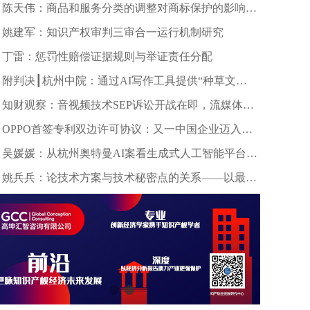
陈天伟：商品和服务分类的调整对商标保护的影响研
究
姚建军：知识产权审判三审合一运行机制研究
丁雷：惩罚性赔偿证据规则与举证责任分配
附判决┃杭州中院：通过AI写作工具提供“种草文
案”等服务构成不正当竞争
知财观察：音视频技术SEP诉讼开战在即，流媒体平
台许可之争外还有哪些博弈要点？
OPPO首签专利双边许可协议：又一中国企业迈入净
许可方时代
吴媛媛：从杭州奥特曼AI案看生成式人工智能平台的
侵权责任认定
姚兵兵：论技术方案与技术秘密点的关系——以最高
法院指导性案例香兰素案为例