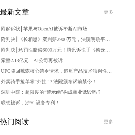
最新文章
更多
附起诉状┃苹果与OpenAI被诉垄断AI市场
附判决┃《长相思》案判赔2900万元，法院明确平台
主动过滤拦截侵权内容义务
附判决┃惩罚性赔偿6000万元！腾讯诉快手《德云斗
笑社》侵权案二审判了
索赔2.13亿元！AI公司再被诉
UPC驳回戴森核心禁令请求，追觅产品技术独创性获
重要验证
外卖骑手抢单靠“外挂”？法院颁布诉前禁令！
深圳中院：超限度的“警示函”构成商业诋毁吗？
联想被诉，涉5G设备专利！
热门阅读
更多