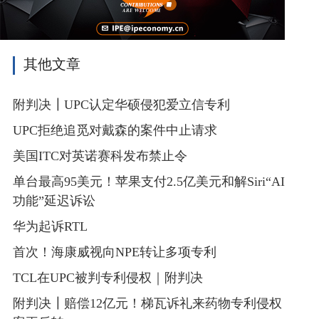
其他文章
附判决┃UPC认定华硕侵犯爱立信专利
UPC拒绝追觅对戴森的案件中止请求
美国ITC对英诺赛科发布禁止令
单台最高95美元！苹果支付2.5亿美元和解Siri“AI
功能”延迟诉讼
华为起诉RTL
首次！海康威视向NPE转让多项专利
TCL在UPC被判专利侵权｜附判决
附判决┃赔偿12亿元！梯瓦诉礼来药物专利侵权