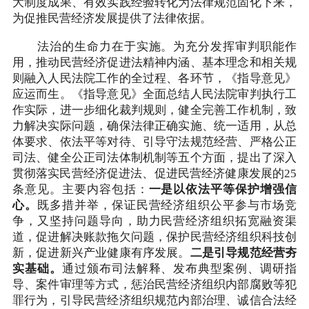
大制度成果、有效实践经验转化为法律规范固化下来，
为促推民营经济发展提供了法律依据。
法治的生命力在于实施。为充分发挥审判职能作
用，推动民营经济促进法精神内涵、基本理念和相关规
则融入人民法院工作的全过程、各环节，《指导意见》
应运而生。《指导意见》全面总结人民法院审判执行工
作实际，进一步细化裁判规则，健全完善工作机制，致
力解决实际问题，确保法律正确实施、统一适用，从总
体要求、依法平等对待、引导守法规范经营、严格公正
司法、健全公正司法体制机制等五个方面，提出了深入
贯彻落实民营经济促进法、促进民营经济健康发展的25
条意见。主要内容包括：
一是以依法平等保护增强信
心。
既多措并举，保证民营经济组织公平参与市场竞
争，又坚持问题导向，助力民营经济组织拓宽融资渠
道，促进解决账款拖欠问题，保护民营经济组织科技创
新，促进新兴产业健康有序发展。
二是引导规范经营夯
实基础。
通过颁布司法解释、发布典型案例、调研指
导、案件审理等方式，惩治民营经济组织内部腐败等犯
罪行为，引导民营经济组织规范内部治理、诚信合法经