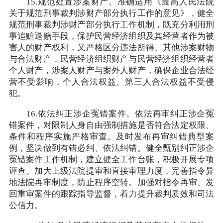
15.规范处置涉案财产。准确适用《最高人民法院
关于规范刑事裁判涉财产部分执行工作的意见》，健全
规范刑事裁判涉财产部分执行工作机制，既充分利用刑
事追赃退赔手段，保护民营经济组织及其经营者作为被
害人的财产权利，又严格区分违法所得、其他涉案财物
与合法财产，民营经济组织财产与民营经济组织经营者
个人财产，涉案人财产与案外人财产，确保企业合法经
营不受影响，个人合法权益、第三人合法权益不受侵
犯。
16.依法纠正涉企冤错案件。依法再审纠正涉企冤
错案件，对限制人身自由强制措施是否符合法定权限、
条件和程序实施严格审查。及时发布再审纠错典型案
例，坚决做到有错必纠、依法纠错。健全甄别纠正涉企
冤错案件工作机制，建立健全工作台账，积极开展专项
评查。加大上级法院提审和直接审理力度，完善指令异
地法院再审制度，防止程序空转。加强对指令再审、发
回重审案件的跟踪指导监督，着力提升裁判质效和司法
公信力。