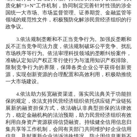
质化解“3+N”工作机制，协同制定完善针对性强的涉全
国统一大市场、市场监督管理、证券期货、金融监管等
领域的规范性文件，积极预防化解涉民营经济组织的行
政争议。
3.依法规制垄断和不正当竞争行为。加强反垄断和
反不正当竞争司法力度，依法规制破坏公平竞争、扰乱
市场秩序等行为。依法审理科技领域的垄断纠纷案件，
准确认定知识产权正常行使行为与滥用知识产权排除、
限制竞争行为的界限，保障各类企业公平获得创新资
源，实现创新资源的合理配置和高效利用，积极助推统
一大市场建设。
4.依法助力拓宽融资渠道。落实民法典关于功能担
保的规定，依法支持民营经济组织依托供应链产业链拓
展新的融资担保方式，依法确认非典型担保的法律效
力，稳定金融机构的法治预期，助力民营经济组织有效
利用自身资产资源获得信贷融资。持续健全信用信息归
集共享等工作机制，会同有关部门共同维护好企业信用
信息，及时更新企业涉诉涉执情况，防止因信息更新不