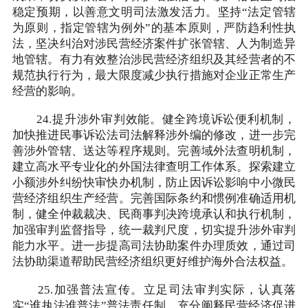
稳定预期，以善意文明司法激发活力。坚持“法定管辖
为原则，指定管辖为例外”的基本原则，严防趋利性执
法，坚决纠治对涉民营经济案件扩张管辖、人为制造异
地管辖。有力有效整治涉民营经济组织及其经营者的不
规范执行行为，最大限度减少执行措施对企业正常生产
经营的影响。
24.提升涉外审判效能。健全跨境诉讼便利机制，
加快推进民事诉讼法司法解释涉外编的修改，进一步完
善涉外管辖、送达等程序规则。完善域外法查明机制，
建立高水平专业化的外国法律查明工作体系。探索建立
小额涉外纠纷快审快办机制，防止因诉讼影响中小微民
营经济组织生产经营。完善国际条约和惯例准确适用机
制，健全仲裁裁决、民商事判决跨境承认和执行机制，
加强审判监督指导，统一裁判尺度，切实提升涉外审判
能力水平。进一步提高司法协助案件办理质效，通过司
法协助渠道帮助民营经济组织更好维护海外合法权益。
25.加强普法宣传。立足司法审判实际，认真落
实“谁执法谁普法”普法责任制，充分阐释民营经济促进