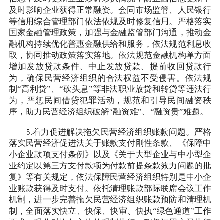
及时影响企业获得正常融资。会同市场监管、人民银行
等信用综合管理部门依法依规及时修复信用。严格落实
国家金融管理政策，加强与金融监管部门沟通，推动金
融机构持续优化普惠金融供给和服务，依法规范利息收
取，协同推动政策落实落地。依法规范金融机构单方面
增加发放贷款条件、中止发放贷款、提前收回贷款行
为，确保民营经济组织的合法权益不受侵害。依法规
制“高利贷”、“砍头息”等非法职业放贷和转贷等违法行
为，严惩民间借贷犯罪活动，规范和引导民间融资秩
序，助力民营经济组织破解“融资难”、“融资贵”难题。
5.着力促进解决拖欠民营经济组织账款问题。严格
落实民营经济促进法关于账款支付刚性条款、《保障中
小企业款项支付条例》以及《关于大型企业与中小型企
业约定以第三方支付款项为付款前提条款效力问题的批
复》等有关规定，依法保障民营经济组织特别是中小企
业账款获得及时支付。依托清理账款部际联席会议工作
机制，进一步完善拖欠民营经济组织账款预防和清理机
制，全面落实快立、快保、快审、快执“绿色通道”工作