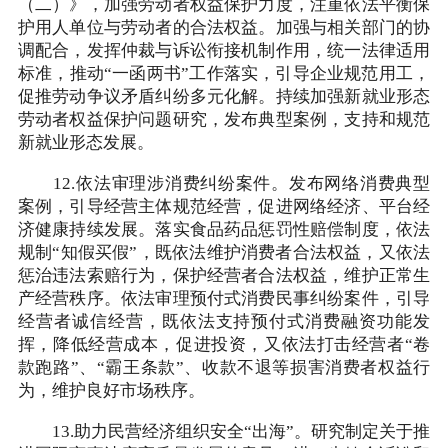
（二）》，加强劳动者权益保护力度，注重依法平衡保
护用人单位与劳动者的合法权益。加强与相关部门的协
调配合，发挥仲裁与诉讼衔接机制作用，统一法律适用
标准，推动“一函两书”工作落实，引导企业规范用工，
促推劳动争议矛盾纠纷多元化解。持续加强新就业形态
劳动者权益保护问题研究，发布典型案例，支持和规范
新就业形态发展。
12.依法审理涉消费纠纷案件。发布网络消费典型
案例，引导经营主体规范经营，促进网络经济、平台经
济健康持续发展。落实食品药品惩罚性赔偿制度，依法
规制“知假买假”，既依法维护消费者合法权益，又依法
惩治违法索赔行为，保护经营者合法权益，维护正常生
产经营秩序。依法审理预付式消费民事纠纷案件，引导
经营者诚信经营，既依法支持预付式消费融资功能发
挥，降低经营成本，促进投资，又依法打击经营者“卷
款跑路”、“霸王条款”、收款不退等损害消费者权益行
为，维护良好市场秩序。
13.助力民营经济组织安全“出海”。研究制定关于推