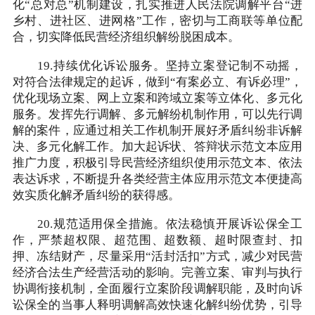
化“总对总”机制建设，扎实推进人民法院调解平台“进
乡村、进社区、进网格”工作，密切与工商联等单位配
合，切实降低民营经济组织解纷脱困成本。
19.持续优化诉讼服务。坚持立案登记制不动摇，
对符合法律规定的起诉，做到“有案必立、有诉必理”，
优化现场立案、网上立案和跨域立案等立体化、多元化
服务。发挥先行调解、多元解纷机制作用，可以先行调
解的案件，应通过相关工作机制开展好矛盾纠纷非诉解
决、多元化解工作。加大起诉状、答辩状示范文本应用
推广力度，积极引导民营经济组织使用示范文本、依法
表达诉求，不断提升各类经营主体应用示范文本便捷高
效实质化解矛盾纠纷的获得感。
20.规范适用保全措施。依法稳慎开展诉讼保全工
作，严禁超权限、超范围、超数额、超时限查封、扣
押、冻结财产，尽量采用“活封活扣”方式，减少对民营
经济合法生产经营活动的影响。完善立案、审判与执行
协调衔接机制，全面履行立案阶段调解职能，及时向诉
讼保全的当事人释明调解高效快速化解纠纷优势，引导