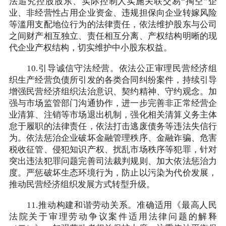
法追究控股股东、实际控制人实施关联交易“掏空”企
业、非经营性占用企业资金、违规担保向企业转嫁风险
等滥用支配地位行为的法律责任，依法维护股东与公司
之间财产相互独立、责任相互分离、产权结构明晰的现
代企业产权结构，切实维护中小股东权益。
10.引导诚信守法经营。依法公正审理民营经济组
织生产经营负债所引发的各类合同纠纷案件，持续引导
增强民营经济组织法治意识、契约精神、守约观念。加
强与市场监管部门沟通协作，进一步完善非正常经营企
业清算、注销等市场退出机制，强化相关清算义务主体
怠于履职的法律责任，依法打击逃废债务等违法失信行
为。依法惩治企业破坏金融管理秩序、金融诈骗、危害
税收征管、侵犯知识产权、扰乱市场秩序等犯罪，针对
突出违法犯罪问题完善司法裁判规则、加大依法惩治力
度。严惩破坏生态环境行为，防止以污染为代价发展，
推动民营经济组织发展方式转型升级。
11.推动构建和谐劳动关系。准确适用《最高人民
法院关于审理劳动争议案件适用法律问题的解释