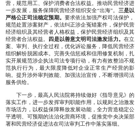
营，规范用工、保护消费者合法权益。推动民营经济进
一步发展，服务保障民营经济组织安全“出海”。
三是以
严格公正司法稳定预期。
要求依法加强产权司法保护，
规范处置涉案财产，依法纠正涉企冤错案件，保护民营
经济组织及其经营者人格权益，保护民营经济组织及其
经营者合法权益。
四是以善意文明司法激发活力。
在立
案、审判、执行全过程，优化诉讼服务，降低民营经济
组织解纷脱困成本。完善失信惩戒和信用修复机制，扎
实开展规范涉企执法司法专项行动，有力有效整治不规
范执行行为，最大限度降低对企业正常生产经营的影
响。提升涉外审判效能、加强法治宣传，不断增强司法
服务供给。
下一步，最高人民法院将持续做好《指导意见》的
落实工作，进一步发挥审判职能作用，以规则之治激发
市场活力，以权益保障释放发展动能，全力营造稳定公
平透明、可预期的法治化营商环境，促推党中央决策部
署和民营经济促进法在司法审判工作中落实落细。