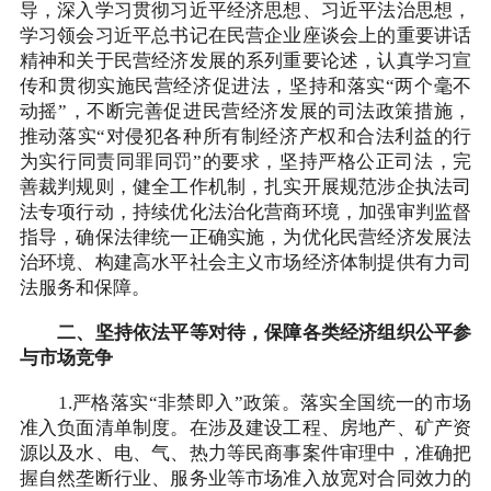
导，深入学习贯彻习近平经济思想、习近平法治思想，
学习领会习近平总书记在民营企业座谈会上的重要讲话
精神和关于民营经济发展的系列重要论述，认真学习宣
传和贯彻实施民营经济促进法，坚持和落实“两个毫不
动摇”，不断完善促进民营经济发展的司法政策措施，
推动落实“对侵犯各种所有制经济产权和合法利益的行
为实行同责同罪同罚”的要求，坚持严格公正司法，完
善裁判规则，健全工作机制，扎实开展规范涉企执法司
法专项行动，持续优化法治化营商环境，加强审判监督
指导，确保法律统一正确实施，为优化民营经济发展法
治环境、构建高水平社会主义市场经济体制提供有力司
法服务和保障。
二、坚持依法平等对待，保障各类经济组织公平参
与市场竞争
1.严格落实“非禁即入”政策。落实全国统一的市场
准入负面清单制度。在涉及建设工程、房地产、矿产资
源以及水、电、气、热力等民商事案件审理中，准确把
握自然垄断行业、服务业等市场准入放宽对合同效力的