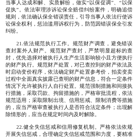
当事人达成和解、实质解纷，做实“以保促调”、“以保
促执”。依法审理涉诉讼保全赔偿纠纷案件，明确追偿
规则，依法确认保全错误责任，引导当事人依法行使诉
讼保全权利，惩治滥用诉权行为，防范因错误保全引发
纠纷。
21.依法规范执行工作。规范财产调查，避免错误
查封案外人财产。规范财产查封，严禁明显超标的查
封，优先选择对被执行人生产生活影响较小且方便执行
的财产执行。规范财产处置，对已查控到的财产依法及
时启动变价程序，依法确定财产处置参考价，拍卖变卖
过程中全面真实披露已查明的财产信息，符合一定条件
情况下允许被执行人自行处置。规范强制措施和间接执
行措施，采取罚款、拘留措施的，严格审批流程，依法
规范适用；采取限制出境、信用惩戒、限制消费等措施
的，应当严格审查被执行人是否符合法定条件；出现解
除情形的，应当在规定时间内及时解除。
22.健全失信惩戒和信用修复机制。严格依法依规
开展失信惩戒，合理确定失信惩戒范围和力度，要精准