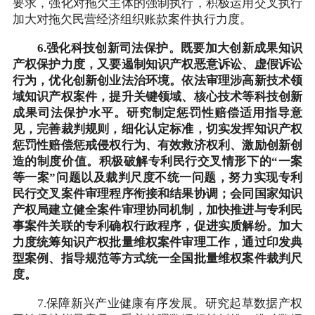
要求，强化对拖欠主体的强制执行，积极运用交叉执行
加大对拖欠民营经济组织账款案件执行力度。
6.强化科技创新司法保护。既要加大创新成果知识
产权保护力度，又要遏制知识产权恶意诉讼、虚假诉讼
行为，优化创新创业法治环境。依法审理涉高新技术领
域知识产权案件，提升关键领域、核心技术等科技创新
成果司法保护水平。研究制定惩罚性赔偿适用指导意
见，完善裁判规则，细化认定标准，切实发挥知识产权
惩罚性赔偿惩戒侵权行为、有效救济权利、激励创新创
造的制度价值。积极破解专利民行交叉情形下的“一案
等一案”问题以及裁判尺度不统一问题，努力实现专利
民行交叉案件审理程序衔接和结果协调；会同国家知识
产权局建立健全案件审理协同机制，加快推进与专利民
事案件关联的专利确权行政程序，促进实质解纷。加大
力度统筹知识产权批量维权案件审理工作，通过印发典
型案例、指导规范等方式统一全国批量维权案件裁判尺
度。
7.保障新兴产业健康有序发展。研究起草数据产权