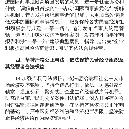
进国际商事法庭高质量发展的意见，进一步健全诉讼和
仲裁、调解有机衔接的“一站式”国际商事多元化纠纷解
决机制，着力发挥跨境商事调解职能，以更加高效便捷
低成本的国际商事解纷机制，服务保障各类民营经济组
织积极参与共建“一带一路”。适时发布当事人约定管
辖、选择适用域外法的指导性案例。发布涉外商事审判
报告和涉“一带一路”建设典型案例，指导“走出去”企业
积极提高风险防范意识，引导其依法合规经营。
四、坚持严格公正司法，依法保护民营经济组织及
其经营者合法权益
14.加强产权司法保护。依法惩治破坏社会主义市
场经济秩序犯罪，坚持全链条打击，依法严厉惩处敲诈
勒索、强迫交易、聚众扰乱企业生产经营秩序等犯罪。
研究出台审理民刑交叉案件司法解释，深入开展有关合
同诈骗罪法律问题调研指导，在坚持严格依法公正审判
的基础上，严格区分经济纠纷和经济犯罪界限，坚决防
止将经济纠纷作为经济犯罪处理。