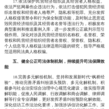
17.依法保护民营经济组织及其经营者人格权益。
依法严惩网暴伤企违法行为，依法打击侵犯民营经济组
织名誉权和经营者人格尊严、隐私权等犯罪。充分发挥
人格权侵害禁令和行为保全制度功能，及时制止恶意诋
毁民营经济组织及其经营者名誉等违法行为，积极发布
典型案例和推送案例入库，进一步发挥公正裁判示范引
领作用。深化对涉及民营经济组织名称权、名誉权、荣
誉权和民营经济组织经营者名誉权、荣誉权、隐私权、
个人信息等人格权益法律适用问题的研究，指导严格规
范适用民法典人格权编。
五、健全公正司法体制机制，持续提升司法保障效
能
18.完善多元解纷机制。坚持和发展新时代“枫桥经
验”，推动完善矛盾纠纷源头预防、多元化解机制。积
极参与社会治安综合治理中心规范化建设，做实指导调
解职能，促推人民调解、行政调解和商会调解、律师调
解等行业专业调解，更好发挥矛盾纠纷预防化解效能。
深化信访工作法治化要求，加强涉诉信访化解工作。深