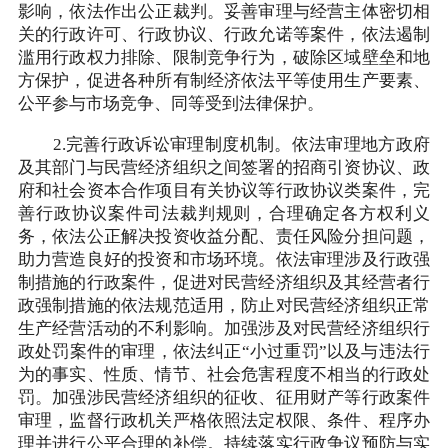
影响，依法作出公正裁判。妥善审理与经营主体密切相
关的行政许可、行政协议、行政允诺等案件，依法遏制
滥用行政权力排除、限制竞争行为，破除区域壁垒和地
方保护，促进各种所有制经济依法平等使用生产要素、
公平参与市场竞争、同等受到法律保护。
2.完善行政诉讼审理制度机制。依法审理地方政府
及其部门与民营经济组织之间签署的招商引资协议、政
府和社会资本合作项目有关协议等行政协议类案件，完
善行政协议案件司法裁判规则，合理确定各方权利义
务，依法公正解决投资收益分配、责任风险分担问题，
助力营造良好的投资和市场环境。依法审理涉及行政强
制措施的行政案件，促进对民营经济组织及其经营者行
政强制措施的依法规范适用，防止对民营经济组织正常
生产经营活动的不利影响。加强涉及对民营经济组织行
政处罚案件的审理，依法纠正“小过重罚”以及与违法行
为的事实、性质、情节、社会危害程度不相当的行政处
罚。加强涉民营经济组织的征收、征用财产等行政案件
审理，监督行政机关严格依照法定权限、条件、程序办
理并进行公平合理的补偿。持续落实行政争议预防与实