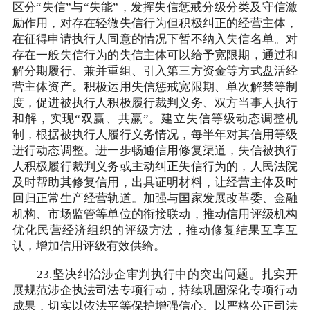
区分“失信”与“失能”，发挥失信惩戒分级分类及守信激
励作用，对存在轻微失信行为但积极纠正的经营主体，
在征得申请执行人同意的情况下暂不纳入失信名单。对
存在一般失信行为的失信主体可以给予宽限期，通过和
解分期履行、兼并重组、引入第三方资金等方式盘活经
营主体资产。积极运用失信惩戒宽限期、单次解禁等制
度，促进被执行人积极履行裁判义务、双方当事人执行
和解，实现“双赢、共赢”。建立失信等级动态调整机
制，根据被执行人履行义务情况，每半年对其信用等级
进行动态调整。进一步畅通信用修复渠道，失信被执行
人积极履行裁判义务或主动纠正失信行为的，人民法院
及时帮助其修复信用，出具证明材料，让经营主体及时
回归正常生产经营轨道。加强与国家发展改革委、金融
机构、市场监管等单位的衔接联动，推动信用评级机构
优化民营经济组织的评级方法，推动修复结果互享互
认，增加信用评级有效供给。
23.坚决纠治涉企审判执行中的突出问题。扎实开
展规范涉企执法司法专项行动，持续巩固深化专项行动
成果，切实以依法平等保护增强信心、以严格公正司法