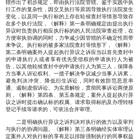
辖作出了初步规定，即由执行法院管辖。鉴于实践中执
行工作的复杂性，因交叉执行等原因导致执行法院发生
变化，以及同一执行标的上存在轮候查封等情形导致存
在多个执行法院，《解释》第一条明确规定由提出执行
异议时负责执行相应执行标的的人民法院审查处理，在
方便审执协调的同时，力争减少因管辖的不确定性而带
来争议。执行标的被多家法院查封等情形下，《解释》
第二条明确案外人提起执行异议之诉应当以首先查封中
的申请执行人或者享有优先受偿权的申请执行人为被
告，以其他轮候查封中的申请执行人为第三人，保障各
方当事人诉讼权利、一揽子解决争议减少当事人诉累，
避免判决冲突、降低衍生诉讼，同时有效防范恶意串
通、遏制虚假诉讼。为实质解纷，贯彻民事诉讼两便原
则，《解释》第四条、第五条规定，案外人提起执行异
议之诉时提出确认标的权属、请求取得标的及办理转移
登记手续等请求的，可依法合并审理。
二是明确执行异议之诉判决对执行的效力以及审判
与执行的协调问题。《解释》第三条明确经实体审理认
定案外人对执行标的享有足以排除强制执行的民事权益