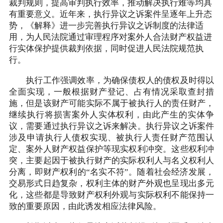
裁判规则，提高审判执行效率，推动解决执行难等均具
有重要意义。近年来，执行异议之诉案件呈逐年上升态
势，《解释》进一步完善执行异议之诉制度的法律适
用，为人民法院通过审理程序对案外人合法财产权益进
行实体保护提供裁判依据，同时促进人民法院规范执
行。
执行工作强调效率，为确保债权人的债权及时得以
全面实现，一般根据财产登记、占有情况采取查封措
施，但是该财产可能实际不属于被执行人的责任财产，
继续执行将损害案外人实体权利，由此产生的实体争
议，需要通过执行异议之诉来解决。执行异议之诉案件
涉及申请执行人债权实现、被执行人责任财产范围认
定、案外人财产权益保护等现实权利冲突。这些权利冲
突，主要起因于被执行财产的实际权利人与名义权利人
分离，即财产权利的“名实不符”。随着社会经济发展，
交易形式日趋复杂，权利主体的财产外观也呈现出多元
化，这些都是导致财产权利外观与实际权利不能保持一
致的重要原因，由此诱发相应法律风险。