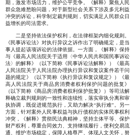
期，激发市场活力，维护公平竞争。《解释》聚焦人民
群众急难愁盼问题，对于新型社会关系下涉及多元利益
冲突的诉讼，科学制定裁判规则，切实满足人民群众日
益增长的司法需求。
二是坚持依法保护权利，在法律框架内细化规则。
《民事诉讼法》对执行异议之诉作出了明确规定，是当
事人提起该项诉讼的法律依据。一方面，《解释》保持
与《最高人民法院关于适用〈中华人民共和国民事诉讼
法〉的解释》（以下简称《民事诉讼法解释》）《最高
人民法院关于人民法院办理执行异议和复议案件若干问
题的规定》（以下简称《执行异议和复议规定》）《最
高人民法院关于商品房消费者权利保护问题的批复》
（以下简称《商品房消费者权利保护批复》）等司法解
释确立裁判规则的一致性和连续性，落实审执分离和审
执协调，既促进规范执行，又助力解决“执行难”。另一
方面，针对案外人民事权益与执行债权的实体民事权利
冲突，《解释》贯彻民法典精神，坚持主体平等、保护
财产权利，尊重合同效力、支持继续履行，便利交易流
通、维护市场稳定，保障人格尊严、体现人文关怀，努