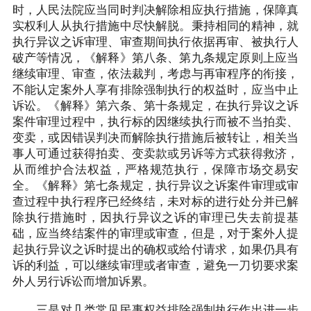
时，人民法院应当同时判决解除相应执行措施，保障真
实权利人从执行措施中尽快解脱。秉持相同的精神，就
执行异议之诉审理、审查期间执行依据再审、被执行人
破产等情况，《解释》第八条、第九条规定原则上应当
继续审理、审查，依法裁判，考虑与再审程序的衔接，
不能认定案外人享有排除强制执行的权益时，应当中止
诉讼。《解释》第六条、第十条规定，在执行异议之诉
案件审理过程中，执行标的因继续执行而被不当拍卖、
变卖，或因错误判决而解除执行措施后被转让，相关当
事人可通过获得拍卖、变卖款或另诉等方式获得救济，
从而维护合法权益，严格规范执行，保障市场交易安
全。《解释》第七条规定，执行异议之诉案件审理或审
查过程中执行程序已经终结，未对标的进行处分并已解
除执行措施时，因执行异议之诉的审理已失去前提基
础，应当终结案件的审理或审查，但是，对于案外人提
起执行异议之诉时提出的确权或给付请求，如果仍具有
诉的利益，可以继续审理或者审查，避免一刀切要求案
外人另行诉讼而增加诉累。
三是对几类常见民事权益排除强制执行作出进一步