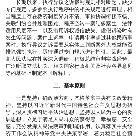
长期以来，执行异议之诉裁判规则相对匮乏，缺少
专门规定，多参照执行程序中的相关规定进行审理，相
当程度上存在救济制度界分不清、审执协调衔接不畅、
关联纠纷合并处理困难、程序空转一案结多案生、法律
适用尺度不一，以及滥用诉权诚信缺失、虚假诉讼时有
发生等问题，案件上诉率、申请再审率超过其他民商事
案件。执行异议之诉需要从实体上判断案外人权益能否
排除强制执行，亟待通过专门规范进行指引。因此，最
高人民法院在扎实深入调研、积极总结审判实践经验、
广泛听取立法机关、相关国家行政机关及社会各界意见
等的基础上制定本《解释》。
二、基本原则
一是坚持正确政治方向，严格落实中央有关政策精
神。坚持以习近平新时代中国特色社会主义思想为指
导，深入贯彻习近平法治思想，坚持以人民为中心的发
展思想，立足于满足人民群众的获得感、幸福感、安全
感，充分发挥人民法院审判职能作用。认真落实中央经
济工作会议精神等党中央决策部署，着力稳定社会预