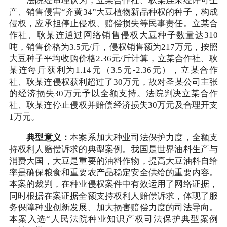
法院经审理认为，立某合作社、耿某连未经许可生
产、销售侵害“齐黄34”大豆植物新品种权的种子，构成
侵权，应承担停止侵权、赔偿损失等民事责任。立某合
作社、耿某连通过网络销售侵权大豆种子数量达310
吨，销售价格为3.5元/斤，侵权销售额为217万元，按照
大豆种子平均收购价格2.36元/斤计算，立某合作社、耿
某连每斤获利为1.14元（3.5元-2.36元），立某合作
社、耿某连侵权获利超过了30万元，故对圣某公司主张
的经济损失30万元予以全额支持。法院判决立某合作
社、耿某连停止侵权并赔偿经济损失30万元及合理开支
1万元。
典型意义：
本案系加大种业司法保护力度，全额支
持权利人赔偿诉求的典型案例。我国是世界油料生产与
消费大国，大豆是重要的油料作物，提高大豆油料自给
率是确保粮食和重要农产品稳定安全供给的重要内容。
本案的裁判，在种业侵权案件中有效运用了网络证据，
同时根据在案证据全额支持权利人赔偿诉求，体现了服
务保障种业创新发展、加大损害赔偿力度的司法导向。
本案入选“人民法院种业知识产权司法保护典型案例