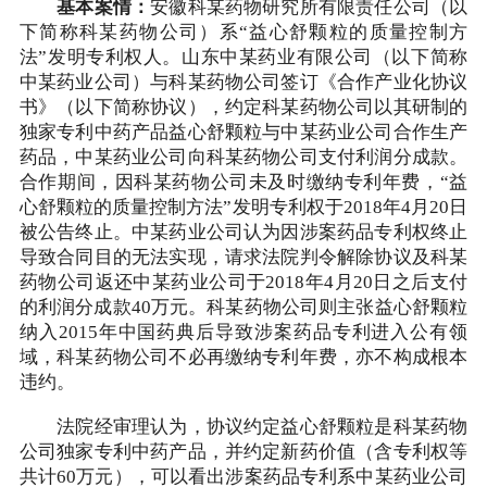
基本案情：
安徽科某药物研究所有限责任公司（以
下简称科某药物公司）系“益心舒颗粒的质量控制方
法”发明专利权人。山东中某药业有限公司（以下简称
中某药业公司）与科某药物公司签订《合作产业化协议
书》（以下简称协议），约定科某药物公司以其研制的
独家专利中药产品益心舒颗粒与中某药业公司合作生产
药品，中某药业公司向科某药物公司支付利润分成款。
合作期间，因科某药物公司未及时缴纳专利年费，“益
心舒颗粒的质量控制方法”发明专利权于2018年4月20日
被公告终止。中某药业公司认为因涉案药品专利权终止
导致合同目的无法实现，请求法院判令解除协议及科某
药物公司返还中某药业公司于2018年4月20日之后支付
的利润分成款40万元。科某药物公司则主张益心舒颗粒
纳入2015年中国药典后导致涉案药品专利进入公有领
域，科某药物公司不必再缴纳专利年费，亦不构成根本
违约。
法院经审理认为，协议约定益心舒颗粒是科某药物
公司独家专利中药产品，并约定新药价值（含专利权等
共计60万元），可以看出涉案药品专利系中某药业公司