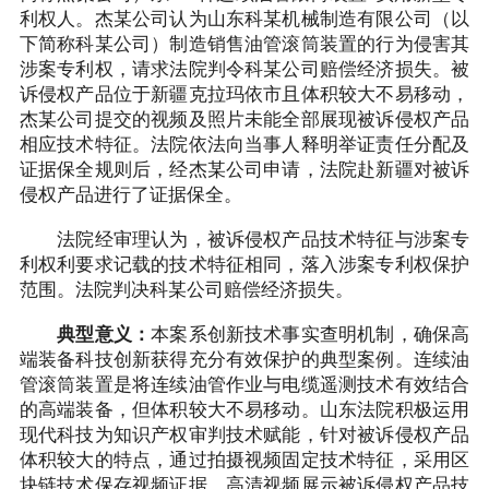
利权人。杰某公司认为山东科某机械制造有限公司（以
下简称科某公司）制造销售油管滚筒装置的行为侵害其
涉案专利权，请求法院判令科某公司赔偿经济损失。被
诉侵权产品位于新疆克拉玛依市且体积较大不易移动，
杰某公司提交的视频及照片未能全部展现被诉侵权产品
相应技术特征。法院依法向当事人释明举证责任分配及
证据保全规则后，经杰某公司申请，法院赴新疆对被诉
侵权产品进行了证据保全。
法院经审理认为，被诉侵权产品技术特征与涉案专
利权利要求记载的技术特征相同，落入涉案专利权保护
范围。法院判决科某公司赔偿经济损失。
典型意义：
本案系创新技术事实查明机制，确保高
端装备科技创新获得充分有效保护的典型案例。连续油
管滚筒装置是将连续油管作业与电缆遥测技术有效结合
的高端装备，但体积较大不易移动。山东法院积极运用
现代科技为知识产权审判技术赋能，针对被诉侵权产品
体积较大的特点，通过拍摄视频固定技术特征，采用区
块链技术保存视频证据，高清视频展示被诉侵权产品技