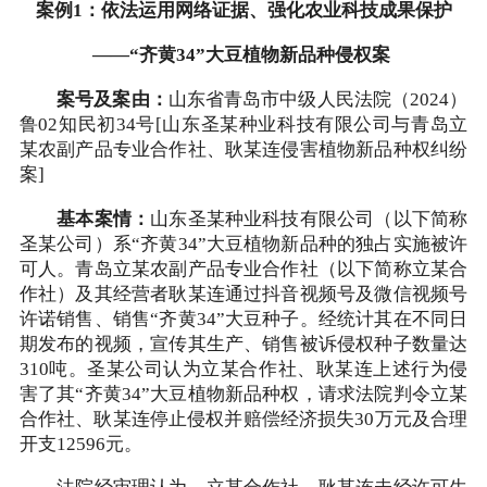
案例1：依法运用网络证据、强化农业科技成果保护
——“齐黄34”大豆植物新品种侵权案
案号及案由：
山东省青岛市中级人民法院（2024）
鲁02知民初34号[山东圣某种业科技有限公司与青岛立
某农副产品专业合作社、耿某连侵害植物新品种权纠纷
案]
基本案情：
山东圣某种业科技有限公司（以下简称
圣某公司）系“齐黄34”大豆植物新品种的独占实施被许
可人。青岛立某农副产品专业合作社（以下简称立某合
作社）及其经营者耿某连通过抖音视频号及微信视频号
许诺销售、销售“齐黄34”大豆种子。经统计其在不同日
期发布的视频，宣传其生产、销售被诉侵权种子数量达
310吨。圣某公司认为立某合作社、耿某连上述行为侵
害了其“齐黄34”大豆植物新品种权，请求法院判令立某
合作社、耿某连停止侵权并赔偿经济损失30万元及合理
开支12596元。