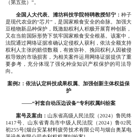
（第五批）”。
全国人大代表、潍坊科技学院特聘教授邹宁：
种子
是现代农业的“芯片”，是国家粮食安全的命脉。加强大
豆植物新品种保护，既激励权利人积极开展育种创新，
又在当前国际形势下筑牢国家粮食安全根基。该案中，
法院通过网络证据准确认定侵权人获利，依法全额支持
权利人主张的赔偿数额，有效弥补、挽回权利人因被侵
权导致的市场损害，为相关案件运用网络证据提供了重
要参考，充分体现了强化种业知识产权保护的司法导
向。
案例2：依法认定科技成果权属、加强创新主体权益保
护
——“衬套自动压边设备”专利权属纠纷案
案号及案由：
山东省高级人民法院（2024）鲁民终
1417号、山东省青岛市中级人民法院（2024）鲁02民
初255号[烟台安某材料疲劳技术有限公司与烟台奥某电
器设备有限公司专利权权属纠纷案]