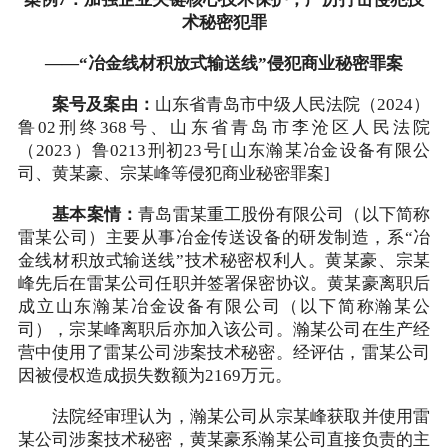
术秘密犯罪
——“冶金线材积放式输送线”侵犯商业秘密罪案
案号及案由：
山东省青岛市中级人民法院（2024）
鲁02刑终368号、山东省青岛市李沧区人民法院
（2023）鲁0213刑初23号[山东瀚某冶金设备有限公
司、黄某豪、宗某峰等侵犯商业秘密罪案]
基本案情：
青岛雷某重工股份有限公司（以下简称
雷某公司）主要从事冶金传送设备的研发制造，系“冶
金线材积放式输送线”技术秘密权利人。黄某豪、宗某
峰先后在雷某公司任职并签署保密协议。黄某豪离职后
成立山东瀚某冶金设备有限公司（以下简称瀚某公
司），宗某峰离职后亦加入该公司。瀚某公司在生产经
营中使用了雷某公司涉案技术秘密。经评估，雷某公司
因被侵权造成损失数额为2169万元。
法院经审理认为，瀚某公司从宗某峰获取并使用雷
某公司涉案技术秘密，黄某豪系瀚某公司直接负责的主