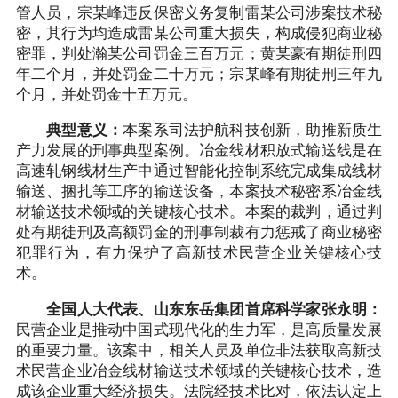
管人员，宗某峰违反保密义务复制雷某公司涉案技术秘
密，其行为均造成雷某公司重大损失，构成侵犯商业秘
密罪，判处瀚某公司罚金三百万元；黄某豪有期徒刑四
年二个月，并处罚金二十万元；宗某峰有期徒刑三年九
个月，并处罚金十五万元。
典型意义：
本案系司法护航科技创新，助推新质生
产力发展的刑事典型案例。冶金线材积放式输送线是在
高速轧钢线材生产中通过智能化控制系统完成集成线材
输送、捆扎等工序的输送设备，本案技术秘密系冶金线
材输送技术领域的关键核心技术。本案的裁判，通过判
处有期徒刑及高额罚金的刑事制裁有力惩戒了商业秘密
犯罪行为，有力保护了高新技术民营企业关键核心技
术。
全国人大代表、山东东岳集团首席科学家张永明：
民营企业是推动中国式现代化的生力军，是高质量发展
的重要力量。该案中，相关人员及单位非法获取高新技
术民营企业冶金线材输送技术领域的关键核心技术，造
成该企业重大经济损失。法院经技术比对，依法认定上