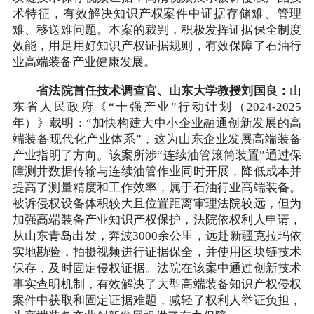
术特征，有效解决知识产权案件中证据存储难、管理
难、移送难问题。本案的裁判，积极发挥证据保全制度
效能，用足用好知识产权证据规则，有效保障了石油行
业高端装备产业健康发展。
省法院首任技术调查官、山东大学教授刘国良：
山
东省人民政府《“十强产业”行动计划（2024-2025
年）》载明：“加快构建大中小企业融通创新发展的高
端装备现代化产业体系”，这为山东企业发展高端装备
产业指明了方向。该案所涉“连续油管滚筒装置”通过保
障测井数据传输与连续油管作业同时开展，降低成本并
提高了测量精度和工作效率，属于石油行业高端装备。
被诉侵权设备体积较大且位置距离审理法院较远，但为
加强高端装备产业知识产权保护，法院依权利人申请，
从山东青岛出发，奔波3000余公里，远赴新疆克拉玛依
实地勘验，拍摄视频进行证据保全，并使用区块链技术
保存，及时固定侵权证据。法院在该案中通过创新技术
事实查明机制，有效解决了大型高端装备知识产权侵权
案件中获取和固定证据难题，减轻了权利人举证负担，