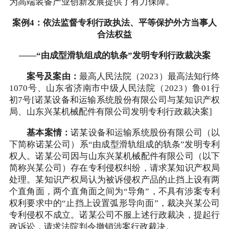
为高端装备产业创新发展提供了有力保障。
案例4：依法监督专利行政执法、平等保护外方当事人
合法权益
——“由成型滑轨组成的轨条”发明专利行政裁决案
案号及案由：
最高人民法院（2023）最高法知行终
1070号、山东省济南市中级人民法院（2023）鲁01行
初7号[诺某设备和运输系统股份有限公司与某知识产权
局、山东兴某机械配件有限公司发明专利行政裁决案]
基本案情：
诺某设备和运输系统股份有限公司（以
下简称诺某公司）系“由成型滑轨组成的轨条”发明专利
权人。诺某公司因与山东兴某机械配件有限公司（以下
简称兴某公司）存在专利侵权纠纷，请求某知识产权局
处理。某知识产权局认为被诉侵权产品的止挡上设有两
个直角面，两个直角面之间为“导角”，不具有涉案专利
权利要求中的“止挡上设置弧形导向面”，裁决兴某公司
专利侵权不成立。诺某公司不服上述行政裁决，提起行
政诉讼，请求法院判令撤销涉案行政裁决。