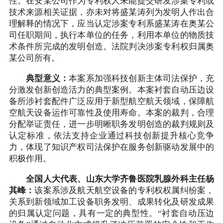
性。在安某公司作为专利权人未能提交研发涉案专利或
技术来源相关证据，亦未对将盛某涛列为发明人作出合
理解释的情况下，应当认定涉案专利系盛某涛在奥某公
司任职期间，执行本单位的任务，利用本单位的物质技
术条件所完成的发明创造。法院判决涉案专利权归属奥
某公司所有。
典型意义：
本案系加强科技创新主体司法保护，充
分激发创新创造活力的典型案例。本案衬套自动压边设
备所涉衬套配件广泛应用于新型航空航天领域，保障航
空航天设备运作可靠性及使用寿命。本案的裁判，合理
分配举证责任，进一步明晰职务发明创造的裁判规则及
认定标准，依法支持企业通过科技创新提升核心竞争
力，体现了知识产权司法保护在服务创新驱动发展中的
积极作用。
全国人大代表、山东大学齐鲁医院乳腺外科主任杨
其峰：
该案系涉及航天航空设备的专利权权属纠纷案，
关系到新领域加工设备职务发明、成果转化及研发成果
的归属认定问题，具有一定的典型性。“衬套自动压边