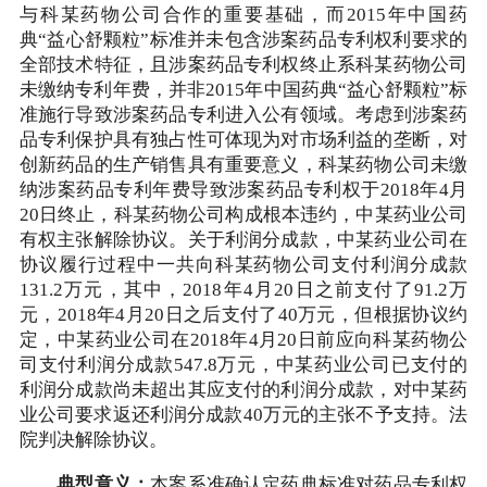
与科某药物公司合作的重要基础，而2015年中国药
典“益心舒颗粒”标准并未包含涉案药品专利权利要求的
全部技术特征，且涉案药品专利权终止系科某药物公司
未缴纳专利年费，并非2015年中国药典“益心舒颗粒”标
准施行导致涉案药品专利进入公有领域。考虑到涉案药
品专利保护具有独占性可体现为对市场利益的垄断，对
创新药品的生产销售具有重要意义，科某药物公司未缴
纳涉案药品专利年费导致涉案药品专利权于2018年4月
20日终止，科某药物公司构成根本违约，中某药业公司
有权主张解除协议。关于利润分成款，中某药业公司在
协议履行过程中一共向科某药物公司支付利润分成款
131.2万元，其中，2018年4月20日之前支付了91.2万
元，2018年4月20日之后支付了40万元，但根据协议约
定，中某药业公司在2018年4月20日前应向科某药物公
司支付利润分成款547.8万元，中某药业公司已支付的
利润分成款尚未超出其应支付的利润分成款，对中某药
业公司要求返还利润分成款40万元的主张不予支持。法
院判决解除协议。
典型意义：
本案系准确认定药典标准对药品专利权