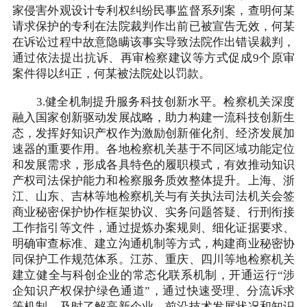
家侵害外观设计专利权纠纷民事监督系列案，查明何某
请求保护的专利在法院裁判作出前已被宣告无效，何某
在诉讼过程中故意隐瞒该事实导致法院作出错误裁判，
通过依法提出抗诉、再审检察建议等方式促成9个原审
案件得以纠正，何某被法院处以罚款。
3.健全机制提升服务科技创新水平。检察机关深度
融入国家创新驱动发展战略，助力构建一流科技创新生
态，发挥好知识产权作为激励创新催化剂、经济发展加
速器的重要作用。各地检察机关基于不同区域功能定位
和发展需求，形成各具特色的履职模式，有效推动知识
产权司法保护能力和检察服务质效整体提升。上海、浙
江、山东、吉林等地检察机关与有关执法司法机关会签
商业秘密保护协作框架协议、实务问题答疑、行刑衔接
工作指引等文件，通过提炼办案规则、细化证据要求、
明确审查标准、建立沟通机制等方式，构建商业秘密协
同保护工作规范体系。江苏、重庆、四川等地检察机关
建立健全与科创企业的常态化联系机制，开通运行“涉
企知识产权保护绿色通道”，通过快速受理、分流诉求
等机制，及时了解高新企业、前沿技术发展状况和知识