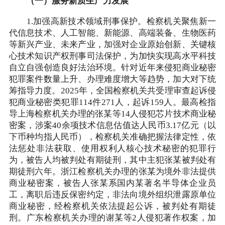
（一）服务新质生产力发展
1.加强高新技术领域刑事保护。检察机关聚焦新一
代信息技术、人工智能、新能源、高端装备、生物医药
等新兴产业、未来产业，加强对企业原始创新、关键核
心技术知识产权刑事司法保护，为加快实现高水平科技
自立自强创造良好法治环境。针对近年来侵犯商业秘密
犯罪案件数量上升、办理难度增大等趋势，加大对下统
筹指导力度。2025年，全国检察机关共受理审查起诉侵
犯商业秘密类犯罪114件271人，起诉159人。最高检指
导上海检察机关办理的张某等14人侵犯芯片技术商业秘
密案，涉案40余项技术信息估值达人民币3.17亿元（以
下币种均指人民币），检察机关准确把握法律定性，依
法惩处非法获取、使用权利人核心技术秘密的犯罪行
为，被告人均被判处有期徒刑，其中主犯张某被判处有
期徒刑六年。浙江检察机关办理的张某为境外非法提供
商业秘密案，被告人张某系国内某著名半导体企业员
工，离职后违反保密约定，非法向境外组织泄露原单位
商业秘密，经检察机关依法提起公诉，被判处有期徒
刑。广东检察机关办理的谢某等2人侵犯著作权案，加