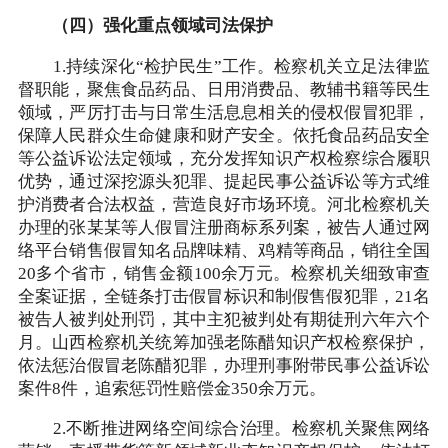
（四）强化重点领域司法保护
1.持续深化“检护民生”工作。检察机关立足法律监
督职能，聚焦食品药品、日用消费品、教辅书籍等民生
领域，严厉打击与日常生活息息相关的侵权假冒犯罪，
保障人民群众生命健康和财产安全。依托食品药品安全
等公益诉讼法定领域，充分发挥知识产权检察综合履职
优势，通过深挖源头犯罪、提起民事公益诉讼等方式维
护消费者合法权益，营造良好市场环境。河北检察机关
办理的张某某等人假冒注册商标系列案，被告人通过网
络平台销售假冒知名品牌味精、鸡精等商品，销往全国
20多个省市，销售金额100余万元。检察机关细致审查
全案证据，全链条打击假冒标识和制假售假犯罪，21名
被告人被判处刑罚，其中主犯被判处有期徒刑六年六个
月。山西检察机关统筹加强老陈醋知识产权检察保护，
依法惩治假冒老陈醋犯罪，办理刑事附带民事公益诉讼
案件8件，追索惩罚性赔偿金350余万元。
2.不断推进网络空间综合治理。检察机关聚焦网络