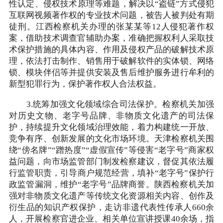
性认定、侵权技术原理等难题，解决以“盗链”方式侵犯
互联网视频著作权的专业技术问题，被告人被判处有期
徒刑。江西检察机关办理的张某某等12人侵犯著作权
案，借助技术调查官辅助办案，准确把握权利人采取技
术保护措施的具体内容、作用及侵权产品的破解技术原
理，依法打击制作、销售用于破解软件的实体锁、网络
锁、模块伴侣等并提供安装及售后维护服务进行牟利的
新型犯罪行为，保护著作权人合法权益。
3.统筹加强文化领域综合司法保护。检察机关加强
对历史文物、老字号品牌、非物质文化遗产的司法保
护，持续提升文化领域治理效能，着力构建统一开放、
竞争有序、创新发展的文化市场环境。天津检察机关围
绕“傍名牌”“蹭热度”“虚假宣传”等侵害“老字号”商家权
益问题，向市场监管部门制发检察建议，督促其依法履
行监管职责，引导商户规范经营，填补“老字号”保护行
政监管漏洞，维护“老字号”品牌商誉。陕西检察机关加
强对非物质文化遗产等传统文化资源相关内容、创作及
衍生品的知识产权保护，走访非遗代表性传承人660余
人，开展检察官进企业、相关单位宣讲授课40余场，指