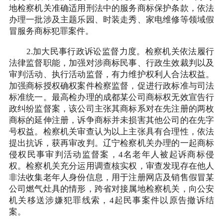
地检察机关准确适用刑法中的服务商标保护条款，依法
办理一批涉及主题乐园、时装走秀、家电维修等领域假
冒服务商标犯罪案件。
2.加大民事行政诉讼监督力度。检察机关依法履行
法律监督职能，加强对涉商标民事、行政生效裁判以及
审判活动、执行活动监督，有力维护权利人合法权益。
加强商标授权确权案件检察监督，促进行政标准与司法
标准统一。最高检办理的成都某公司商标权无效宣告行
政纠纷监督案，该公司主张其商标系对在先注册的两枚
商标的延伸注册，诉争商标并未损害其他公司的在先字
号权益。检察机关审查认为以上主张具有合理性，依法
提出抗诉，获再审改判。辽宁检察机关办理的一起商标
侵权民事审判活动监督案，4名老年人被起诉商标侵
权。检察机关充分运用调查核实权，审查发现存在他人
非法收集老年人身份信息，用于注册网店及销售假冒某
公司燃气灶具的情形，跨省对接属地检察机关，向公安
机关移送涉嫌犯罪线索，4起民事案件以原告撤诉结
案。