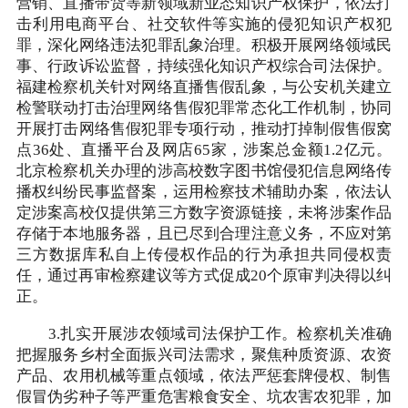
营销、直播带货等新领域新业态知识产权保护，依法打
击利用电商平台、社交软件等实施的侵犯知识产权犯
罪，深化网络违法犯罪乱象治理。积极开展网络领域民
事、行政诉讼监督，持续强化知识产权综合司法保护。
福建检察机关针对网络直播售假乱象，与公安机关建立
检警联动打击治理网络售假犯罪常态化工作机制，协同
开展打击网络售假犯罪专项行动，推动打掉制假售假窝
点36处、直播平台及网店65家，涉案总金额1.2亿元。
北京检察机关办理的涉高校数字图书馆侵犯信息网络传
播权纠纷民事监督案，运用检察技术辅助办案，依法认
定涉案高校仅提供第三方数字资源链接，未将涉案作品
存储于本地服务器，且已尽到合理注意义务，不应对第
三方数据库私自上传侵权作品的行为承担共同侵权责
任，通过再审检察建议等方式促成20个原审判决得以纠
正。
3.扎实开展涉农领域司法保护工作。检察机关准确
把握服务乡村全面振兴司法需求，聚焦种质资源、农资
产品、农用机械等重点领域，依法严惩套牌侵权、制售
假冒伪劣种子等严重危害粮食安全、坑农害农犯罪，加