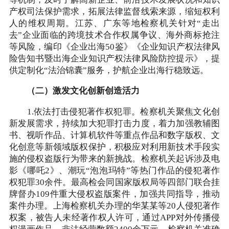
产权司法保护需求，拓展法律监督线索来源，缩短权利
人的维权周期。江苏、广东等地检察机关针对“走出
去”企业面临的跨境技术合作权属争议、海外商标抢注
等风险，编印《企业出海50鉴》《企业知识产权法律风
险告知书暨出海企业知识产权法律风险防控提示》，提
供定制化“法治锦囊”服务，护航企业出海行稳致远。
（二）激发文化创新创造活力
1.依法打击侵犯著作权犯罪。检察机关聚焦文化创
新发展需求，持续加大犯罪打击力度，着力加强教辅图
书、视听作品、计算机软件等重点作品和数字版权、文
化创意等新领域版权保护，积极应对利用新技术手段实
施的侵权盗版行为带来的新挑战。检察机关起诉涉及电
影《哪吒2》、潮玩“泡泡玛特”等热门作品的侵犯著作
权犯罪30余件。最高检会同国家版权局等四部门联合挂
牌督办109件重大侵权盗版案件，加强共同指导，推动
案件办理。上海检察机关办理的华某某等20人侵犯著作
权案，被告人未经著作权人许可，通过APP对外传播侵