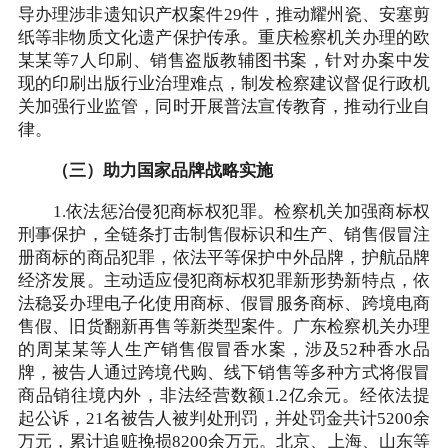
导办理涉非遗知识产权案件29件，推动耀州瓷、安塞剪
纸等非物质文化遗产保护传承。重庆检察机关办理的欧
某某等7人印刷、销售盗版教辅图书案，针对办案中发
现的印刷出版行业治理难点，制发检察建议督促行政机
关加强行业监管，同时开展普法宣传教育，推动行业自
律。
（三）助力国家品牌战略实施
1.依法惩治侵犯商标权犯罪。检察机关加强商标权
刑事保护，全链条打击制售假标识和生产、销售假冒注
册商标的商品犯罪，依法平等保护中外品牌，护航品牌
经济发展。主动适应侵犯商标权犯罪新形势新特点，依
法稳妥办理电子化使用商标、假冒服务商标、跨境电商
售假、旧货翻新再售等新类型案件。广东检察机关办理
的周某某等人生产销售假冒香水案，涉及52种香水品
牌，被告人通过跨境代购、线下销售等多种方式将假冒
商品销往境内外，非法经营数额1.2亿余元。经依法提
起公诉，21名被告人被判处刑罚，并处罚金共计5200余
万元，累计追赃挽损8200余万元。北京、上海、山东等