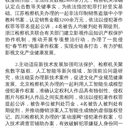
权漫画作品，非法经营数额2400余万元，检察机关准确
认定点击数等关键事实，为依法指控犯罪打好坚实基
础。江苏检察机关办理的一起非法印制销售盗版中小学
教科书案，认定销售金额3200余万元，依法以侵犯著作
权罪等罪名提起公诉，4名被告人均被判处有期徒刑。
浙江检察机关联合有关部门建立影视作品知识产权保护
协作机制，推动开展专项整治行动，办理了一批侵
犯“春节档”电影著作权案，实现全链条打击，有力护航
影视文化产业健康发展。
2.主动适应新技术发展加强司法保护。检察机关聚
焦数字版权、人工智能等新兴领域，加强前沿问题研
究，依法稳妥办理新技术案件，促进文化产业规范健康
发展。北京检察机关办理的一起利用人工智能生成模型
侵犯著作权案，准确认定权利人作品具有独创性、侵权
图片与权利人作品之间实质相同，依法以侵犯著作权罪
提起公诉，被告单位被判处罚金，4名被告人被判处有
期徒刑，并推动撤销涉案人工智能生成物的虚假版权登
记。四川检察机关办理的“某动漫网”侵犯著作权案，引
入技术调查官辅助办案，有效破解犯罪嫌疑人身份同一