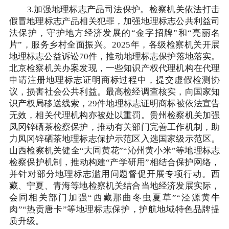
3.加强地理标志产品司法保护。检察机关依法打击
假冒地理标志产品相关犯罪，加强地理标志公共利益司
法保护，守护地方经济发展的“金字招牌”和“亮丽名
片”，服务乡村全面振兴。2025年，各级检察机关开展
地理标志公益诉讼70件，推动地理标志保护落地落实。
北京检察机关办案发现，一些知识产权代理机构在代理
申请注册地理标志证明商标过程中，提交虚假检测协
议，损害社会公共利益。最高检经调查核实，向国家知
识产权局移送线索，29件地理标志证明商标被依法宣告
无效，相关代理机构亦被处以重罚。贵州检察机关加强
凤冈锌硒茶检察保护，推动有关部门完善工作机制，助
力凤冈锌硒茶地理标志保护示范区入选国家级示范区。
山西检察机关健全“大同黄花”“沁州黄小米”等地理标志
检察保护机制，推动构建“产学研用”相结合保护网络，
并针对部分地理标志滥用问题督促开展专项行动。西
藏、宁夏、青海等地检察机关结合当地经济发展实际，
会同相关部门加强“西藏那曲冬虫夏草”“泾源黄牛
肉”“热贡唐卡”等地理标志保护，护航地域特色品牌提
质升级。