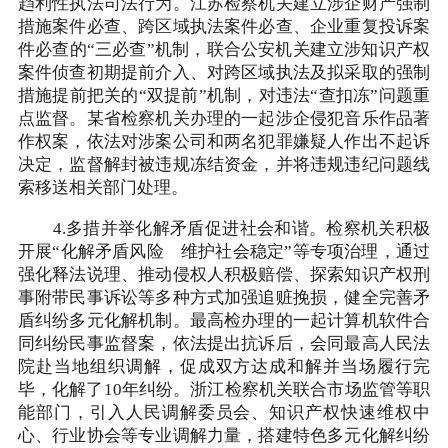
趋利性执法司法行为。江苏检察机关建立涉企财产强制
措施案件必查、跨区域执法案件必查、企业重复投诉案
件必查的“三必查”机制，联合公安机关建立涉知识产权
案件侦查初期提前介入、对跨区域执法及拟采取的强制
措施提前把关的“双提前”机制，对违法“查扣冻”问题重
点监督。某省检察机关办理的一起涉企侵犯音乐作品著
作权案，依法对涉案公司和两名犯罪嫌疑人作出不起诉
决定，监督解封被违规冻结资金，并将违规违纪问题线
索移送相关部门处理。
4.多措并举化解矛盾促进社会和谐。检察机关积极
开展“化解矛盾风险 维护社会稳定”等专项治理，通过
强化释法说理、推动侵权人积极赔偿、探索知识产权刑
事附带民事诉讼等多种方式加强追赃挽损，健全完善矛
盾纠纷多元化解机制。最高检办理的一起计算机软件合
同纠纷民事监督案，依法提出抗诉后，会同最高人民法
院赴当地组织调解，促成双方达成和解并当场履行完
毕，化解了10年纠纷。浙江检察机关联合市场监管等职
能部门，引入人民调解委员会、知识产权快速维权中
心、行业协会等专业调解力量，搭建特色多元化解纠纷