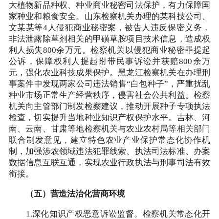
大植物新品种权、种业商业秘密司法保护，有力保障国
家种业和粮食安全。山东检察机关办理的某科技公司、
文某某等4人侵犯商业秘密案，被告人违反保密义务，
非法泄露除草剂相关的甲磺草胺项目技术信息，造成权
利人损失800余万元。检察机关以侵犯商业秘密罪提起
公诉，保障权利人提起附带民事诉讼并获赔800余万
元，强化农业科技成果保护。黑龙江检察机关在办理刑
事案件中发现两家公司违法销售“白包种子”，严重扰乱
种业市场正常生产经营秩序，侵害社会公共利益。检察
机关向主管部门制发检察建议，推动开展种子专项执法
检查，切实提升当地种业知识产权保护水平。吉林、河
南、云南、甘肃等地检察机关与农业农村局等相关部门
联合制发意见，建立特色农业产业保护常态化协作机
制，加强涉农领域违法犯罪线索、执法司法标准、办案
数据信息互联互通，实现农业行政执法与刑事司法有效
衔接。
（五）营造法治化营商环境
1.深化知识产权恶意诉讼监督。检察机关常态化开