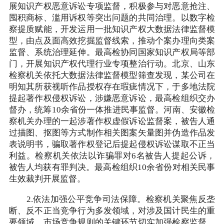
展知识产权恶意诉讼专项监督，积极参与对恶意抢注、
囤积商标、滥用诉权等突出问题的共同治理。以数字检
察提质赋能，开发运用一批知识产权大数据法律监督模
型，由点及面高效挖掘监督线索，推动个案办理向类案
监督、系统治理延伸。最高检协同国家知识产权局等部
门，开展知识产权代理行业专项整治行动。北京、山东
检察机关依托大数据法律监督模型筛查发现，某公司在
明知其所获视听作品授权存在瑕疵情况下，于多地法院
提起著作权侵权诉讼，涉嫌恶意诉讼，最高检组织交办
督办，统筹10余省份一体推进民事监督。河南、安徽检
察机关办理的一起涉著作权虚假诉讼监督案，被告人通
过描图、抠图等方式制作相关图案矢量图并伪造作品发
表说明书，骗取著作权登记后提起侵权诉讼谋取不正当
利益。检察机关依法以诈骗罪对6名被告人提起公诉，
被告人均获有罪判决。最高检组织10余省份对相关民事
生效裁判开展监督。
2.依法加强公平竞争司法保障。检察机关聚焦反垄
断、反不正当竞争行为多发领域，对涉及国计民生的重
要领域、市场竞争规则的关键环节切实加强检察监督，