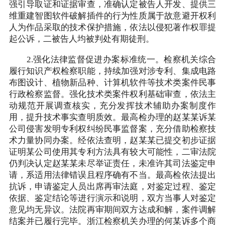
强引导取证和证据审查，准确认定被告人开发、提供三
维重建智图软件破解插件的行为性质属于故意避开权利
人为作品采取的技术保护措施，依法以侵犯著作权罪提
起公诉，二被告人均被判处有期徒刑。
2.强化法律监督促进办案标准统一。检察机关综合
履行知识产权检察职能，持续加强对涉专利、集成电路
布图设计、植物新品种、计算机软件等技术类案件民事
行政检察监督。强化技术类案件权利基础审查，依法主
动规范开展调查核实，充分发挥技术辅助办案制度作
用，提升技术事实查明质效。最高检办理的赵某某诉某
公司侵害发明专利权纠纷民事监督案，充分借助检察技
术力量协同办案。经依法查明，赵某某已提交初步证据
证明某公司使用其专利方法具有较大可能性，二审法院
仍判决认定赵某某未尽举证责任，未准许其司法鉴定申
请，系适用法律错误且程序确有不当。最高检依法提出
抗诉，申请鉴定人员出席再审法庭，对鉴定过程、鉴定
依据、鉴定结论等进行演示和说明，双方当事人对鉴定
意见均无异议。法院再审期间双方达成和解，案件调解
结案并已履行完毕。浙江检察机关办理的何某诉多个商