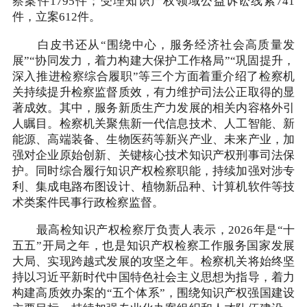
察案件1795件；受理知识产权领域公益诉讼线索741
件，立案612件。
白皮书还从“围绕中心，服务经济社会高质量发
展”“协同发力，着力构建大保护工作格局”“巩固提升，
深入推进检察综合履职”等三个方面着重介绍了检察机
关持续提升检察监督质效，有力维护司法公正取得的显
著成效。其中，服务新质生产力发展的相关内容格外引
人瞩目。检察机关聚焦新一代信息技术、人工智能、新
能源、高端装备、生物医药等新兴产业、未来产业，加
强对企业原始创新、关键核心技术知识产权刑事司法保
护。同时综合履行知识产权检察职能，持续加强对涉专
利、集成电路布图设计、植物新品种、计算机软件等技
术类案件民事行政检察监督。
最高检知识产权检察厅负责人表示，2026年是“十
五五”开局之年，也是知识产权检察工作服务国家发展
大局、实现跨越式发展的攻坚之年。检察机关将始终坚
持以习近平新时代中国特色社会主义思想为指导，着力
构建高质效办案的“五个体系”，围绕知识产权强国建设