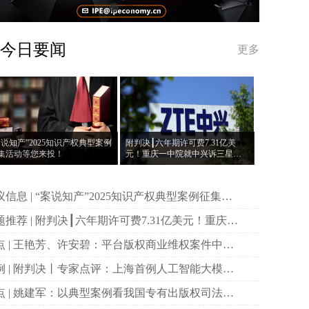
今日要闻
更多
案说知产”2025知识产权典型案例
附判决┃六年期许可费7.31亿美
集活动等您来投！
元！重庆一中院就中兴诉三星案
作出一审判决
说知产”2025知识产权典型案例征集活
等您来投！
决┃六年期许可费7.31亿美元！重庆一
院就中兴诉三星案作出一审判决
权商业维权案件中原
主体资格的司法审查与规制
首例人工智能大模型
作权侵权案二审宣判
国专有出版权司法保