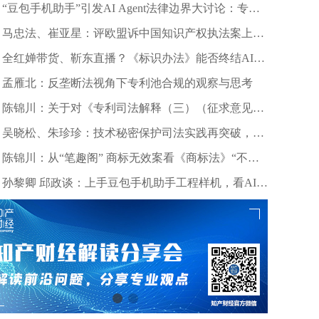
“豆包手机助手”引发AI Agent法律边界大讨论：专家
深度剖析数据合规与竞争秩序
马忠法、崔亚星：评欧盟诉中国知识产权执法案上诉
仲裁裁决
全红婵带货、靳东直播？《标识办法》能否终结AI拟
声乱象？
孟雁北：反垄断法视角下专利池合规的观察与思考
陈锦川：关于对《专利司法解释（三）（征求意见
稿）》几个诉讼程序问题的意见建议
吴晓松、朱珍珍：技术秘密保护司法实践再突破，高
质量审判护航科技创新——北京精雕公司诉田某、深
陈锦川：从“笔趣阁” 商标无效案看《商标法》“不良
圳创世纪公司侵害技术秘密案浅析
影响”条款的司法适用边界
孙黎卿 邱政谈：上手豆包手机助手工程样机，看AI手
机行业法律风险