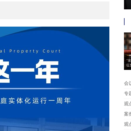
“
征
会议信息 | “案
动
专题推荐 | 附判
中
观点 | 王艳芳、许安碧：平台版
告
案例 | 附判决丨专家点评：上海
著
观点 | 姚建军：以典型案例看我