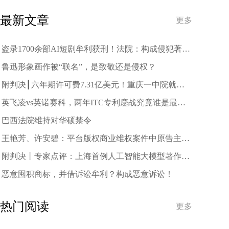
趋势
最新文章
更多
盗录1700余部AI短剧牟利获刑！法院：构成侵犯著作
权罪
鲁迅形象画作被“联名”，是致敬还是侵权？
附判决┃六年期许可费7.31亿美元！重庆一中院就中
兴诉三星案作出一审判决
英飞凌vs英诺赛科，两年ITC专利鏖战究竟谁是最终
赢家？
巴西法院维持对华硕禁令
王艳芳、许安碧：平台版权商业维权案件中原告主体
资格的司法审查与规制
附判决丨专家点评：上海首例人工智能大模型著作权
侵权案二审宣判
恶意囤积商标，并借诉讼牟利？构成恶意诉讼！
热门阅读
更多