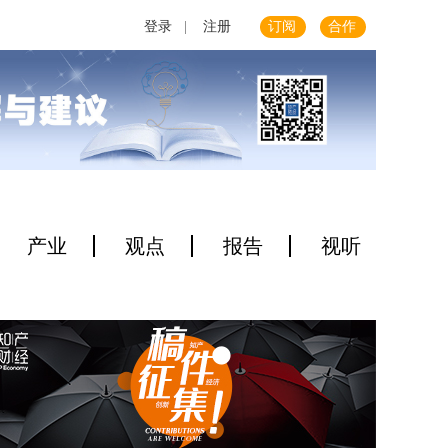
登录
|
注册
订阅
合作
产业
观点
报告
视听