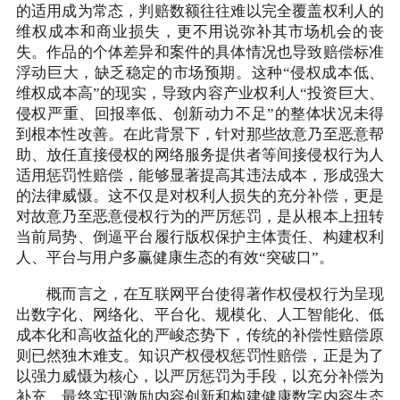
的适用成为常态，判赔数额往往难以完全覆盖权利人的
维权成本和商业损失，更不用说弥补其市场机会的丧
失。作品的个体差异和案件的具体情况也导致赔偿标准
浮动巨大，缺乏稳定的市场预期。这种“侵权成本低、
维权成本高”的现实，导致内容产业权利人“投资巨大、
侵权严重、回报率低、创新动力不足”的整体状况未得
到根本性改善。在此背景下，针对那些故意乃至恶意帮
助、放任直接侵权的网络服务提供者等间接侵权行为人
适用惩罚性赔偿，能够显著提高其违法成本，形成强大
的法律威慑。这不仅是对权利人损失的充分补偿，更是
对故意乃至恶意侵权行为的严厉惩罚，是从根本上扭转
当前局势、倒逼平台履行版权保护主体责任、构建权利
人、平台与用户多赢健康生态的有效“突破口”。
概而言之，在互联网平台使得著作权侵权行为呈现
出数字化、网络化、平台化、规模化、人工智能化、低
成本化和高收益化的严峻态势下，传统的补偿性赔偿原
则已然独木难支。知识产权侵权惩罚性赔偿，正是为了
以强力威慑为核心，以严厉惩罚为手段，以充分补偿为
补充，最终实现激励内容创新和构建健康数字内容生态