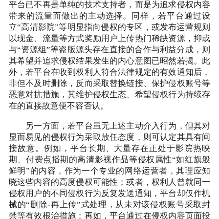
平台已不再是单纯的技术支持者，而是为追求侵权内容
带来的流量而做出的主动选择。同样，若平台通过设
立“高清影院”等明显指向侵权的专区，或发布运营规则
以现金、流量等方式奖励用户上传热门稀缺资源，抑或
与“资源组”等盗版源头存在直接的合作与利益分成，则
其希望并追求侵权结果发生的内心意图已昭然若揭。此
外，若平台在收到权利人符合法律规定的有效通知后，
非但不及时删除，反而采取替换链接、保护侵权账号等
恶意对抗措施，其维护侵权生态、希望侵权行为持续存
在的直接故意便不容否认。
另一方面，若平台虽无上述主动介入行为，但其对
显而易见的侵权行为采取放任态度，则可认定其具有间
接故意。例如，平台长期、大量存在正处于影院热映
期、付费点播期的高清影视作品等侵权属性“如红旗般
鲜明”的内容，作为一个专业的网络运营者，其理应知
晓这些内容的高度侵权可能性；或者，权利人曾就同一
侵权用户的不同侵权行为反复发送通知，平台却仅作机
械的“删除-再上传”式处理，从未对该侵权账号采取封
禁等有效根治措施；再如，平台通过在侵权内容页面投