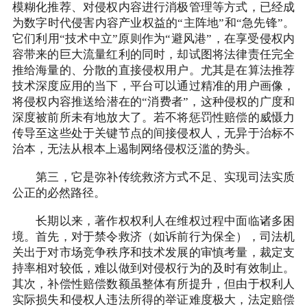
模糊化推荐、对侵权内容进行消极管理等方式，已经成
为数字时代侵害内容产业权益的“主阵地”和“急先锋”。
它们利用“技术中立”原则作为“避风港”，在享受侵权内
容带来的巨大流量红利的同时，却试图将法律责任完全
推给海量的、分散的直接侵权用户。尤其是在算法推荐
技术深度应用的当下，平台可以通过精准的用户画像，
将侵权内容推送给潜在的“消费者”，这种侵权的广度和
深度被前所未有地放大了。若不将惩罚性赔偿的威慑力
传导至这些处于关键节点的间接侵权人，无异于治标不
治本，无法从根本上遏制网络侵权泛滥的势头。
第三，它是弥补传统救济方式不足、实现司法实质
公正的必然路径。
长期以来，著作权权利人在维权过程中面临诸多困
境。首先，对于禁令救济（如诉前行为保全），司法机
关出于对市场竞争秩序和技术发展的审慎考量，裁定支
持率相对较低，难以做到对侵权行为的及时有效制止。
其次，补偿性赔偿数额虽整体有所提升，但由于权利人
实际损失和侵权人违法所得的举证难度极大，法定赔偿