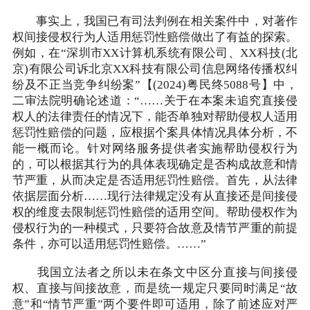
事实上，我国已有司法判例在相关案件中，对著作
权间接侵权行为人适用惩罚性赔偿做出了有益的探索。
例如，在“深圳市XX计算机系统有限公司、XX科技(北
京)有限公司诉北京XX科技有限公司信息网络传播权纠
纷及不正当竞争纠纷案”【(2024)粤民终5088号】中，
二审法院明确论述道：“……关于在本案未追究直接侵
权人的法律责任的情况下，能否单独对帮助侵权人适用
惩罚性赔偿的问题，应根据个案具体情况具体分析，不
能一概而论。针对网络服务提供者实施帮助侵权行为
的，可以根据其行为的具体表现确定是否构成故意和情
节严重，从而决定是否适用惩罚性赔偿。首先，从法律
依据层面分析……现行法律规定没有从直接还是间接侵
权的维度去限制惩罚性赔偿的适用空间。帮助侵权作为
侵权行为的一种模式，只要符合故意及情节严重的前提
条件，亦可以适用惩罚性赔偿。……”
我国立法者之所以未在条文中区分直接与间接侵
权、直接与间接故意，而是统一规定只要同时满足“故
意”和“情节严重”两个要件即可适用，除了前述应对严