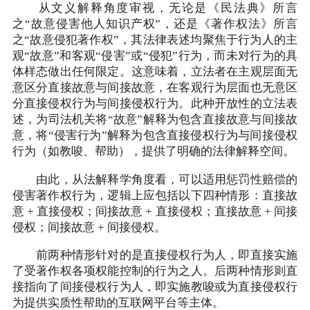
从文义解释角度审视，无论是《民法典》所言
之“故意侵害他人知识产权”，还是《著作权法》所言
之“故意侵犯著作权”，其法律表述均聚焦于行为人的主
观“故意”和客观“侵害”或“侵犯”行为，而未对行为的具
体样态做出任何限定。这意味着，立法者在主观层面无
意区分直接故意与间接故意，在客观行为层面也无意区
分直接侵权行为与间接侵权行为。此种开放性的立法表
述，为司法机关将“故意”解释为包含直接故意与间接故
意，将“侵害行为”解释为包含直接侵权行为与间接侵权
行为（如教唆、帮助），提供了明确的法律解释空间。
由此，从法解释学角度看，可以适用惩罚性赔偿的
侵害著作权行为，逻辑上应包括以下四种情形：直接故
意 + 直接侵权；间接故意 + 直接侵权；直接故意 + 间接
侵权；间接故意 + 间接侵权。
前两种情形针对的是直接侵权行为人，即直接实施
了受著作权各项权能控制的行为之人。后两种情形则直
接指向了间接侵权行为人，即实施教唆或为直接侵权行
为提供实质性帮助的互联网平台等主体。