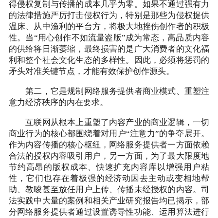
得侵权复制与传播的成本几乎为零。如果不通过强有力
的法律措施严厉打击侵权行为，特别是那些为侵权提供
温床、从中渔利的平台方，将极大地挫伤创作者的积极
性。当“用心创作不如流量盗版”成为常态，高品质内容
的供给将日渐萎缩，最终损害的是广大消费者的文化福
利和整个社会文化生态的多样性。因此，必须将惩罚的
矛头对准关键节点，才能有效保护创作源头。
第二，它是规制网络服务提供者商业模式、重塑注
意力经济秩序的内在要求。
互联网从根本上重塑了内容产业的商业逻辑，一切
商业行为的核心都围绕着对用户“注意力”的争夺展开。
作为内容传播的核心枢纽，网络服务提供者一方面依赖
合法的授权内容吸引用户，另一方面，为了最大限度地
节约高昂的版权成本、快速扩充内容库以增强用户粘
性，它们也存在着极强的经济动因去主动或变相地帮
助、教唆甚至放任用户上传、传播未经授权的内容。司
法实践中大量的案例和相关产业研究报告均已揭示，部
分网络服务提供者通过设置诱导性功能、运用算法进行