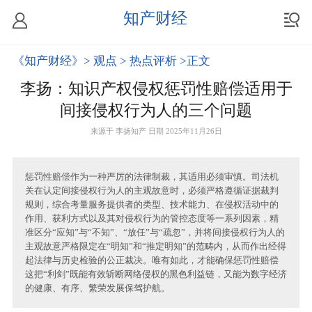
知产财经
《知产财经》
> 观点
> 热点评析
>正文
李扬：知识产权侵权惩罚性赔偿适用于
间接侵权行为人的三个问题
来源于
李扬知产
日期 2025年11月26日
惩罚性赔偿作为一种严厉的法律制裁，其适用必须审慎。司法机
关在认定间接侵权行为人的主观故意时，必须严格遵循证据裁判
规则，综合考量服务提供者的类型、技术能力、在侵权活动中的
作用、获利方式以及其对侵权行为的管控态度等一系列因素，精
准区分“应知”与“不知”、“放任”与“疏忽”，并将间接侵权行为人的
主观故意严格限定在“明知”和“推定明知”的范畴内，从而作出经得
起法律与历史检验的公正裁决。唯有如此，才能确保惩罚性赔偿
这把“利剑”既能有效斩断网络侵权的黑色利益链，又能为数字经济
的健康、有序、繁荣发展保驾护航。