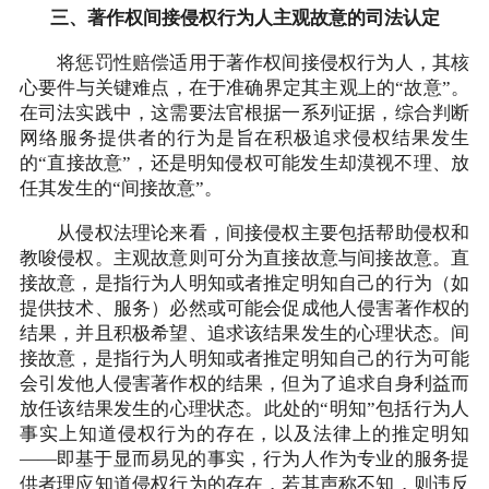
三、著作权间接侵权行为人主观故意的司法认定
将惩罚性赔偿适用于著作权间接侵权行为人，其核
心要件与关键难点，在于准确界定其主观上的“故意”。
在司法实践中，这需要法官根据一系列证据，综合判断
网络服务提供者的行为是旨在积极追求侵权结果发生
的“直接故意”，还是明知侵权可能发生却漠视不理、放
任其发生的“间接故意”。
从侵权法理论来看，间接侵权主要包括帮助侵权和
教唆侵权。主观故意则可分为直接故意与间接故意。直
接故意，是指行为人明知或者推定明知自己的行为（如
提供技术、服务）必然或可能会促成他人侵害著作权的
结果，并且积极希望、追求该结果发生的心理状态。间
接故意，是指行为人明知或者推定明知自己的行为可能
会引发他人侵害著作权的结果，但为了追求自身利益而
放任该结果发生的心理状态。此处的“明知”包括行为人
事实上知道侵权行为的存在，以及法律上的推定明知
——即基于显而易见的事实，行为人作为专业的服务提
供者理应知道侵权行为的存在，若其声称不知，则违反