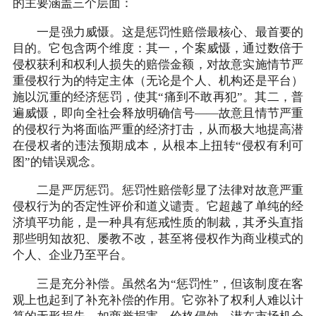
的主要涵盖三个层面：
一是强力威慑。这是惩罚性赔偿最核心、最首要的
目的。它包含两个维度：其一，个案威慑，通过数倍于
侵权获利和权利人损失的赔偿金额，对故意实施情节严
重侵权行为的特定主体（无论是个人、机构还是平台）
施以沉重的经济惩罚，使其“痛到不敢再犯”。其二，普
遍威慑，即向全社会释放明确信号——故意且情节严重
的侵权行为将面临严重的经济打击，从而极大地提高潜
在侵权者的违法预期成本，从根本上扭转“侵权有利可
图”的错误观念。
二是严厉惩罚。惩罚性赔偿彰显了法律对故意严重
侵权行为的否定性评价和道义谴责。它超越了单纯的经
济填平功能，是一种具有惩戒性质的制裁，其矛头直指
那些明知故犯、屡教不改，甚至将侵权作为商业模式的
个人、企业乃至平台。
三是充分补偿。虽然名为“惩罚性”，但该制度在客
观上也起到了补充补偿的作用。它弥补了权利人难以计