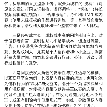
代，从早期的直接盗版上传，演变为现在的“洗稿”（对
原创文章进行同义词替换、语序调整）、“切条”（将长
视频剪辑成短视频）、“合集搬运”，乃至利用AI生成内
容（使用未经授权的作品进行训练）等，其手段愈发隐
蔽和复杂，给权利人取证和平台监管带来了巨大挑战。
三是侵权成本低、维权成本高的困境依旧突出。对
于侵权者而言，复制粘贴几乎是零成本，但通过流量、
广告、电商带货等方式获得的非法收益却可能相当可
观。反观权利人，尤其是个人创作者和中小企业，则需
耗费大量时间、精力和金钱进行取证、公证、诉讼，维
权过程漫长而复杂。
四是间接侵权人角色的复杂性与责任边界的模糊。
以互联网平台为例，其既是内容传播的渠道，也可能沦
为侵权行为的“温床”与受益者。部分平台为追求流量和
用户活跃度，对侵权内容采取默许甚至纵容的态度，有
的甚至滥用“避风港原则”，在收到通知后迟迟不予处
理，或虽有删除动作但重形式而非实效，导致侵权内容
反复上传，使平台在客观上成为侵权行为的“共犯”。