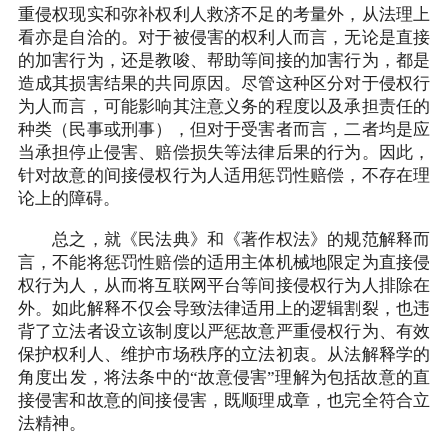
重侵权现实和弥补权利人救济不足的考量外，从法理上
看亦是自洽的。对于被侵害的权利人而言，无论是直接
的加害行为，还是教唆、帮助等间接的加害行为，都是
造成其损害结果的共同原因。尽管这种区分对于侵权行
为人而言，可能影响其注意义务的程度以及承担责任的
种类（民事或刑事），但对于受害者而言，二者均是应
当承担停止侵害、赔偿损失等法律后果的行为。因此，
针对故意的间接侵权行为人适用惩罚性赔偿，不存在理
论上的障碍。
总之，就《民法典》和《著作权法》的规范解释而
言，不能将惩罚性赔偿的适用主体机械地限定为直接侵
权行为人，从而将互联网平台等间接侵权行为人排除在
外。如此解释不仅会导致法律适用上的逻辑割裂，也违
背了立法者设立该制度以严惩故意严重侵权行为、有效
保护权利人、维护市场秩序的立法初衷。从法解释学的
角度出发，将法条中的“故意侵害”理解为包括故意的直
接侵害和故意的间接侵害，既顺理成章，也完全符合立
法精神。