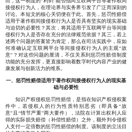
而，这一制度的“利剑”能否指向互联网平台等著作权间
接侵权行为人，在理论界与实务界引发了广泛而深刻的
讨论。本短文的核心关切便在于此。首先，惩罚性赔偿
适用于著作权间接侵权行为人是否具有坚实的现实基础
与迫切的必要性？其次，将其适用于互联网平台等间接
侵权行为人是否存在充分的法律规范依据？其三，若上
述两个问题的答案皆为肯定，那么在司法实践中，应如
何准确认定互联网平台等间接侵权行为人的主观“故
意”？对这些问题的厘清，不仅关系到惩罚性赔偿制度
功能的充分发挥，更直接影响着数字时代内容产业的健
康发展与创新活力的维系。
一、惩罚性赔偿适用于著作权间接侵权行为人的现实基
础与必要性
知识产权侵权惩罚性赔偿，是指在知识产权侵权案
件中，若侵权人的行为性质特别恶劣（即具备“故
意”且“情节严重”两大要件），法院在计算出权利人应
得的实际损失赔偿（补偿性赔偿）之外，额外判令侵权
人支付一定倍数的惩罚性赔偿的制度。该制度的立法目