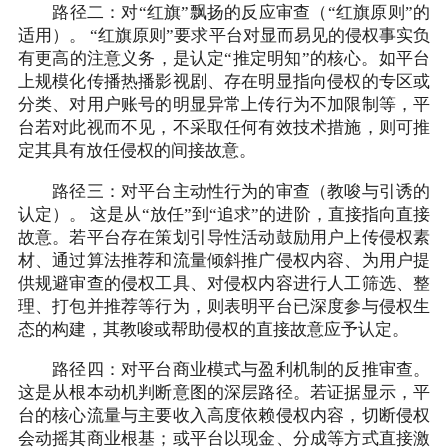
路径二：对“红旗”飘扬的反应审查（“红旗原则”的
适用）。 “红旗原则”要求平台对显而易见的侵权事实负
有更高的注意义务，是认定“推定明知”的核心。如平台
上规模化传播热播影视剧、存在明显指向侵权的专区或
分类、对用户账号的明显异常上传行为不加限制等，平
台若对此视而不见，不采取任何有效技术措施，则可推
定其具有放任侵权的间接故意。
路径三：对平台主动性行为的审查（教唆与引诱的
认定）。 这是从“放任”到“追求”的进阶，直接指向直接
故意。若平台存在策划引导性活动鼓励用户上传侵权素
材、通过算法推荐和流量倾斜推广侵权内容、为用户提
供规避审查的侵权工具、对侵权内容进行人工筛选、整
理、打包并推荐等行为，则表明平台已深度参与侵权生
态的构建，其教唆或帮助侵权的直接故意应予认定。
路径四：对平台商业模式与盈利机制的反推审查。
这是从根本动机判断意图的深层路径。若证据显示，平
台的核心流量与主要收入高度依赖侵权内容，切断侵权
会动摇其商业根基；或平台以现金、分成等方式直接激