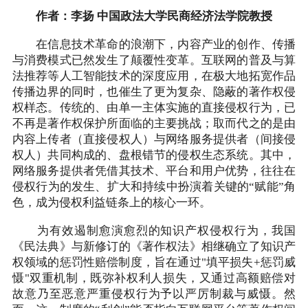
作者：李扬 中国政法大学民商经济法学院教授
在信息技术革命的浪潮下，内容产业的创作、传播
与消费模式已然发生了颠覆性变革。互联网的普及与算
法推荐等人工智能技术的深度应用，在极大地拓宽作品
传播边界的同时，也催生了更为复杂、隐蔽的著作权侵
权样态。传统的、由单一主体实施的直接侵权行为，已
不再是著作权保护所面临的主要挑战；取而代之的是由
内容上传者（直接侵权人）与网络服务提供者（间接侵
权人）共同构成的、盘根错节的侵权生态系统。其中，
网络服务提供者凭借其技术、平台和用户优势，往往在
侵权行为的发生、扩大和持续中扮演着关键的“赋能”角
色，成为侵权利益链条上的核心一环。
为有效遏制愈演愈烈的知识产权侵权行为，我国
《民法典》与新修订的《著作权法》相继确立了知识产
权领域的惩罚性赔偿制度，旨在通过"填平损失+惩罚威
慑"双重机制，既弥补权利人损失，又通过高额赔偿对
故意乃至恶意严重侵权行为予以严厉制裁与威慑。然