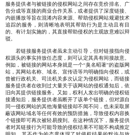
服务提供者与被链接的侵权网站之间存在竞价排名、广
告分成等直接的商业合作关系，或者提供了深度链接、
内嵌播放等旨在混淆内容来源、帮助侵权网站规避技术
追踪的服务，则清晰地表明其帮助行为是主动且有目
的、有计划实施的，其直接帮助侵权的主观故意难以辩
驳。
若链接服务提供者虽未主动引导，但对链接指向侵
权源头的事实持放任态度，则可认定其具有间接故意。
例如，被链接的网站本身就是一个“臭名昭著”的盗版网
站，其网站名称、域名、宣传语等均明确指向侵权，或
曾被行政机关、司法机关多次认定为侵权网站，而链接
服务提供者在收到过大量关于该网站的侵权通知后，依
旧向其提供链接服务。又如，权利人发出明确的侵权链
接通知后，服务提供者虽断开了该单个链接，但对源自
同一侵权网站的其他海量链接却不闻不问，也未采取屏
蔽该网站域名等任何有效的预防措施，导致侵权内容换
个链接即可再次被轻易搜到。在这种情况下，服务提供
者对其链接行为可能导致的侵权结果不可能不构成推定
明知，其不作为的态度体现了对侵权结果的默许与放