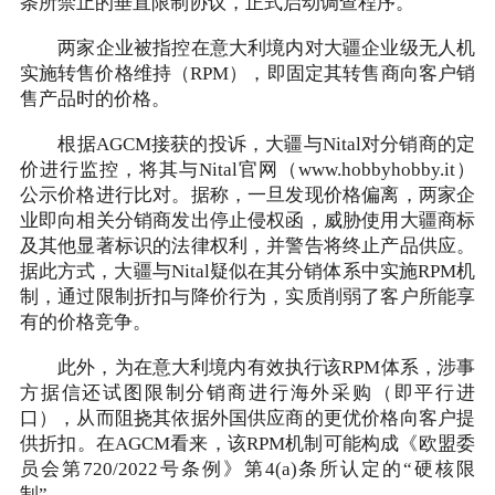
条所禁止的垂直限制协议，正式启动调查程序。
两家企业被指控在意大利境内对大疆企业级无人机
实施转售价格维持（RPM），即固定其转售商向客户销
售产品时的价格。
根据AGCM接获的投诉，大疆与Nital对分销商的定
价进行监控，将其与Nital官网（www.hobbyhobby.it）
公示价格进行比对。据称，一旦发现价格偏离，两家企
业即向相关分销商发出停止侵权函，威胁使用大疆商标
及其他显著标识的法律权利，并警告将终止产品供应。
据此方式，大疆与Nital疑似在其分销体系中实施RPM机
制，通过限制折扣与降价行为，实质削弱了客户所能享
有的价格竞争。
此外，为在意大利境内有效执行该RPM体系，涉事
方据信还试图限制分销商进行海外采购（即平行进
口），从而阻挠其依据外国供应商的更优价格向客户提
供折扣。在AGCM看来，该RPM机制可能构成《欧盟委
员会第720/2022号条例》第4(a)条所认定的“硬核限
制”。