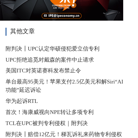
其他文章
附判决┃UPC认定华硕侵犯爱立信专利
UPC拒绝追觅对戴森的案件中止请求
美国ITC对英诺赛科发布禁止令
单台最高95美元！苹果支付2.5亿美元和解Siri“AI
功能”延迟诉讼
华为起诉RTL
首次！海康威视向NPE转让多项专利
TCL在UPC被判专利侵权｜附判决
附判决┃赔偿12亿元！梯瓦诉礼来药物专利侵权