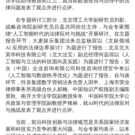
法学院助理教授郭江兰，就当前数据应用与治理中的法
律问题发表了观点并进行点评。
在专题研讨三部分，北京理工大学副研究员刘影、
战略咨询院副研究员吕磊共同担任主持，与会专家围
绕“人工智能时代的法律应对与挑战”开展研讨。在主题
报告环节，大麦娱乐集团法务总监杨宸以《文娱领域
AI 应用的法律边界探讨》为题进行了报告；北京北大
英华科技有限公司（北大法宝）副总经理何远琼以《人
工智能与立法的科技面向及实践》为题进行了报告；安
永（中国）企业咨询有限公司科技咨询经理官中奇以
《人工智能与数据秩序优化》为题进行了报告。在与谈
环节，抖音集团数字营销法务负责人田申、上海市荣业
律师事务所高级合伙人郝梅、中国知识产权报副主编陈
景秋、南开大学法学院副教授朱冬、中国科学院大学公
共政策与管理学院副教授尹锋林，就AI时代的法律应对
与挑战发表了观点并进行点评。
当前，前沿科技创新与法律规范是关系国家经济发
展和科技实力竞争的重大问题。与会专家均表示，以本