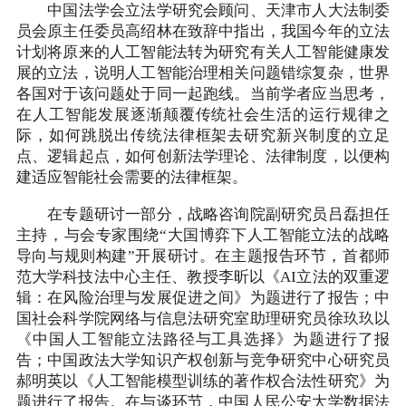
中国法学会立法学研究会顾问、天津市人大法制委
员会原主任委员高绍林在致辞中指出，我国今年的立法
计划将原来的人工智能法转为研究有关人工智能健康发
展的立法，说明人工智能治理相关问题错综复杂，世界
各国对于该问题处于同一起跑线。当前学者应当思考，
在人工智能发展逐渐颠覆传统社会生活的运行规律之
际，如何跳脱出传统法律框架去研究新兴制度的立足
点、逻辑起点，如何创新法学理论、法律制度，以便构
建适应智能社会需要的法律框架。
在专题研讨一部分，战略咨询院副研究员吕磊担任
主持，与会专家围绕“大国博弈下人工智能立法的战略
导向与规则构建”开展研讨。在主题报告环节，首都师
范大学科技法中心主任、教授李昕以《AI立法的双重逻
辑：在风险治理与发展促进之间》为题进行了报告；中
国社会科学院网络与信息法研究室助理研究员徐玖玖以
《中国人工智能立法路径与工具选择》为题进行了报
告；中国政法大学知识产权创新与竞争研究中心研究员
郝明英以《人工智能模型训练的著作权合法性研究》为
题进行了报告。在与谈环节，中国人民公安大学数据法