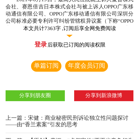
会社、赛恩倍吉日本株式会社与被上诉人OPPO广东移
动通信有限公司、OPPO广东移动通信有限公司深圳分
公司标准必要专利许可纠纷管辖权异议案（下称“OPPO
案”），作出驳回上诉、维持原裁定的终审裁决。【
相
本文共计7363字 ,订阅后享全网免费阅读
关链接：最高院在OPPO夏普案终裁明确中国具有SEP全
球费率管辖权（附裁定）
】此裁决解决了中国法院对标
登录
后获取已订阅的阅读权限
准必要专利许可纠纷管辖标准、中国法院是否适宜对标
准必要专利全球许可条件作出裁决等重大问题，为标准
必要专利全球许可纠纷管辖权争议的解决提供了新思
单篇订阅
年度会员订阅
路。本文在简要概述OPPO案基本案情、介绍最高法院
裁判思路的基础上，对此案进行评析，并探讨标准必要
专利许可纠纷管辖权争议解决应遵循的原则。
分享到朋友圈
分享到新浪微博
一、OPPO案基本案情
（一）关于当事人就涉案标准必要专利许可磋商的
基本情况
上一篇：宋健：商业秘密民刑诉讼独立性问题探讨
——由“香兰素案”引发的思考
OPPO是一家全球性的智能终端制造商和移动互联
网服务提供商。夏普是一家日本电器及电子公司，赛恩