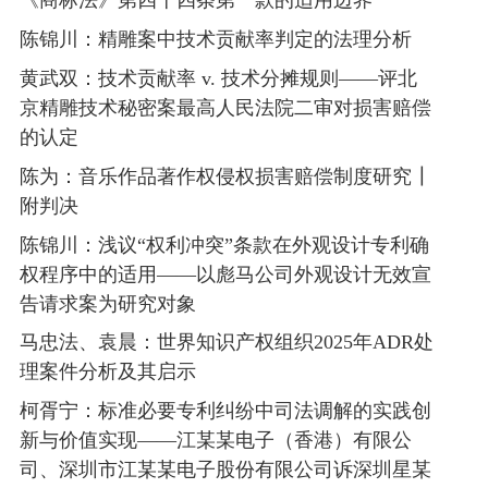
《商标法》第四十四条第一款的适用边界
2019年2月19日，OPPO、OPPO深圳公司与夏普、
赛恩倍吉在OPPO深圳公司的深圳办公室进行会谈，故
陈锦川：精雕案中技术贡献率判定的法理分析
深圳市为当事人专利许可磋商地。
黄武双：技术贡献率 v. 技术分摊规则——评北
（四）夏普在其他法域起诉OPPO或其合作伙伴的
京精雕技术秘密案最高人民法院二审对损害赔偿
情况
的认定
在双方磋商期间，自2020年1月起，夏普以OPPO或
陈为：音乐作品著作权侵权损害赔偿制度研究┃
其合作伙伴为被告，在日本东京地方裁判所、德国慕尼
附判决
黑地区法院、德国曼海姆地区法院及台湾地区智慧财产
法院等提起专利侵权诉讼。
陈锦川：浅议“权利冲突”条款在外观设计专利确
权程序中的适用——以彪马公司外观设计无效宣
（五）涉案标准必要专利实施者的主要实施地、主
告请求案为研究对象
要营业地或主要营收来源地
马忠法、袁晨：世界知识产权组织2025年ADR处
涉案标准必要专利实施者OPPO、OPPO深圳公司的
理案件分析及其启示
主要营业地在中国，其涉案智能终端产品的制造地和主
要销售区域亦在中国。截至2019年12月31日，OPPO在
柯胥宁：标准必要专利纠纷中司法调解的实践创
中国的销售占比超70%，在欧洲的销售占比约为
新与价值实现——江某某电子（香港）有限公
0.20%，在日本的销售占比不足0.1%。上述数据表明，
司、深圳市江某某电子股份有限公司诉深圳星某
OPPO智能终端产品在中国的销售比例远高于在德国、