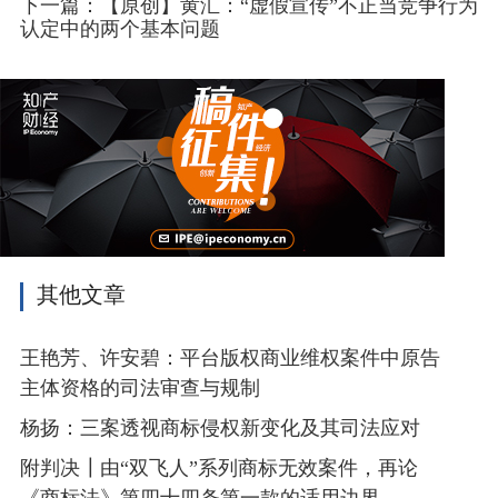
下一篇：【原创】黄汇：“虚假宣传”不正当竞争行为
倍吉为夏普的全资子公司，负责夏普所有标准必要专利
认定中的两个基本问题
的许可谈判事宜。
基于标准必要专利许可磋商目的，夏普、赛恩倍吉
于2018年7月10日向OPPO、OPPO深圳公司发送专利清
单，载明了标准必要专利组合所包含的专利族及各法域
专利数量。本案涉及标准必要专利组合中的中国专利占
相当大的比重。
（二）当事人就涉案标准必要专利许可磋商时的意
愿范围
其他文章
在本案所涉标准必要专利许可谈判过程中，夏普、
赛恩倍吉提议许可的整体首选结构为：期间为5年，许
王艳芳、许安碧：平台版权商业维权案件中原告
可专利（许可标准）为期限内拥有的3G/4G/WiFi/HEVC
标准必要专利，许可范围为全球非独占许可，没有分许
主体资格的司法审查与规制
可权，仅限于许可标准的实施使用领域。
杨扬：三案透视商标侵权新变化及其司法应对
（三）当事人就涉案标准必要专利许可磋商的地点
附判决┃由“双飞人”系列商标无效案件，再论