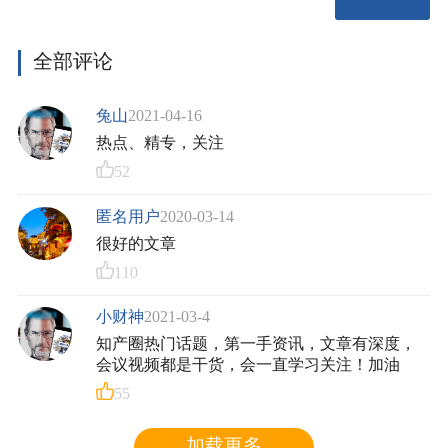
法院对本案行使管辖权是否适当；若原审法院具有管辖
权，其在本案中是否适宜对涉案标准必要专利在全球范
围内的许可条件作出裁决。
全部评论
（一）关于中国法院对本案是否具有管辖权
兔山
2021-04-16
夏普、赛恩倍吉系外国企业，且在中国境内没有住
热点、精专，关注
所和代表机构。针对此类被告提起的涉外民事纠纷案
52
件，中国法院是否具有管辖权，取决于该纠纷与中国是
否存在适当联系。判断标准必要专利许可纠纷与中国是
匿名用户
2020-03-14
否存在适当联系，应结合该类纠纷的特点予以考虑。标
很好的文章
准必要专利许可纠纷的核心是诉请法院确定特定许可条
110
件或者内容，促使各方最终达成许可协议或者履行许可
协议，因此，可以视为一种相对更具有合同性质的特殊
小财神
2021-03-4
类型纠纷。鉴于该类纠纷的上述特点，在被告系外国企
知产圈热门话题，第一手资讯，文章有深度，
业且其在中国境内没有住所和代表机构的情况下，该纠
会议视频都是干货，会一直学习关注！加油
纷与中国是否存在适当联系的判断标准，可以综合考虑
专利权授予地、专利实施地、专利许可合同签订地或专
55
利许可磋商地、专利许可合同履行地、可供扣押或可供
执行财产所在地等是否在中国领域内。只要前述地点之
加载更多