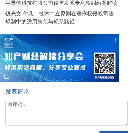
半导体科技有限公司侵害发明专利权纠纷案解读
日本等其他国家的销售比例。
钱光文 付凡：技术中立原则在著作权侵权司法
（六）OPPO、OPPO深圳公司在深圳中院起诉情
规制中的适用失范与规范路径
况
OPPO、OPPO深圳公司于2020年3月25日向深圳市
中级人民法院提起标准必要专利许可纠纷诉讼，诉讼请
求包括就夏普拥有并有权作出许可的WiFi、3G以及4G
等相关标准必要专利在全球范围内针对OPPO、OPPO深
圳公司的智能终端产品的许可条件作出判决，包括但不
限于许可使用费率。夏普、赛恩倍吉以深圳中院对本案
不享有管辖权为由，在答辩期内提出管辖权异议，但未
得到原审法院支持。夏普、赛恩倍吉对驳回裁定不服，
发表评论
向最高法院提起上诉。
二、最高法院裁决主要理由
根据当事人的诉辩主张及初步查明的事实，最高法
院认为本案二审争议焦点问题包括：中国法院对本案是
否具有管辖权；若中国法院对本案具有管辖权，则原审