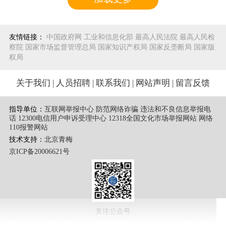
一在中国领域内，则应认为该案件与中国存在适当联
系，中国法院对其即具有管辖权。本案中，作为许可标
的的标准必要专利组合涉及多项中国专利，OPPO、
友情链接：
中国政府网
工业和信息化部
最高人民法院
最高人民检
OPPO深圳公司实施涉案标准必要专利的制造行为发生
察院
国家市场监督管理总局
国家知识产权局
国家反垄断局
国家版
在中国，当事人曾就涉案标准必要专利许可问题在中国
权局
深圳进行过磋商，故中国法院无论是作为专利权授予地
法院，还是涉案标准必要专利实施地法院，抑或是涉案
关于我们
|
人员招聘
|
联系我们
|
网站声明
|
留言反馈
标准必要专利许可磋商地法院，均对本案依法具有管辖
权。
指导单位：
互联网举报中心 防范网络诈骗 违法和不良信息举报电
话
12300电信用户申诉受理中心
12318全国文化市场举报网站
网络
（二）关于深圳中院对本案行使管辖权是否适当
110报警网站
标准必要专利纠纷应由中国哪个法院管辖，可以根
技术支持：
北京青梅
据具体情况考虑专利权授予地、专利实施地、专利许可
京ICP备20006621号
合同签订地或专利许可磋商地、专利许可合同履行地、
可供扣押或可供执行财产所在地等管辖连接点。本案
中，当事人尚未达成许可协议，无法以专利许可合同签
订地或履行地作为案件管辖连接点。OPPO深圳公司作
为OPPO的全资子公司属于涉案标准必要专利的实施主
关注公众号
体之一。OPPO深圳公司位于广东省深圳市，其在该地