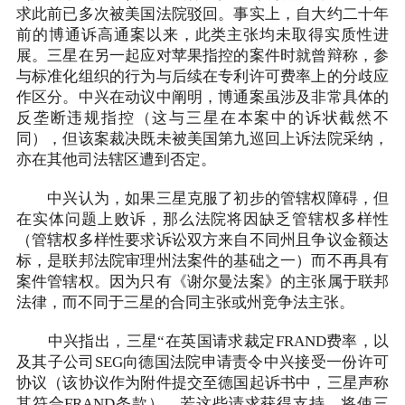
求此前已多次被美国法院驳回。事实上，自大约二十年
前的博通诉高通案以来，此类主张均未取得实质性进
展。三星在另一起应对苹果指控的案件时就曾辩称，参
与标准化组织的行为与后续在专利许可费率上的分歧应
作区分。中兴在动议中阐明，博通案虽涉及非常具体的
反垄断违规指控（这与三星在本案中的诉状截然不
同），但该案裁决既未被美国第九巡回上诉法院采纳，
亦在其他司法辖区遭到否定。
中兴认为，如果三星克服了初步的管辖权障碍，但
在实体问题上败诉，那么法院将因缺乏管辖权多样性
（管辖权多样性要求诉讼双方来自不同州且争议金额达
标，是联邦法院审理州法案件的基础之一）而不再具有
案件管辖权。因为只有《谢尔曼法案》的主张属于联邦
法律，而不同于三星的合同主张或州竞争法主张。
中兴指出，三星“在英国请求裁定FRAND费率，以
及其子公司SEG向德国法院申请责令中兴接受一份许可
协议（该协议作为附件提交至德国起诉书中，三星声称
其符合FRAND条款），若这些请求获得支持，将使三