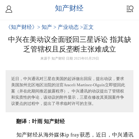
知产财经
《知产财经》
> 知产
> 产业动态
>正文
中兴在美动议全面驳回三星诉讼 指其缺
乏管辖权且反垄断主张难成立
来源于
知产财经
日期 2025年05月29日
近日，中兴通讯对三星在美国的起诉做出回应，提出动议，要求
美国加州北区地区法院的法官Araceli Martínez-Olguín立即驳回此
案（并在此期间推迟披露程序）。中兴通讯的动议提出了管辖权
和实质性的争论，该动议的附件显示，三星在修改其英国案件争
议要点的过程中，提出了寻求临时许可的主张。
翻译：叶雨 知产财经
知产财经从海外媒体ip fray获悉，近日，中兴通讯