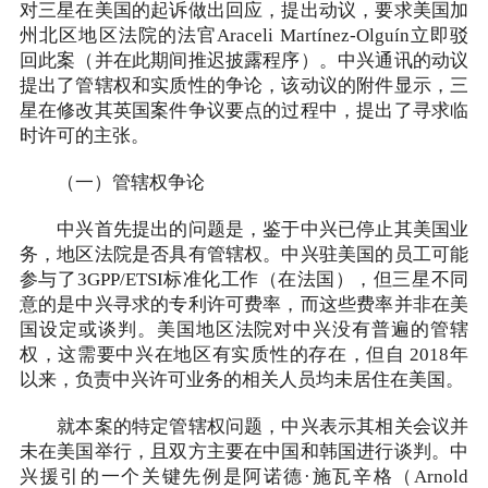
对三星在美国的起诉做出回应，提出动议，要求美国加
州北区地区法院的法官Araceli Martínez-Olguín立即驳
回此案（并在此期间推迟披露程序）。中兴通讯的动议
提出了管辖权和实质性的争论，该动议的附件显示，三
星在修改其英国案件争议要点的过程中，提出了寻求临
时许可的主张。
（一）管辖权争论
中兴首先提出的问题是，鉴于中兴已停止其美国业
务，地区法院是否具有管辖权。中兴驻美国的员工可能
参与了3GPP/ETSI标准化工作（在法国），但三星不同
意的是中兴寻求的专利许可费率，而这些费率并非在美
国设定或谈判。美国地区法院对中兴没有普遍的管辖
权，这需要中兴在地区有实质性的存在，但自 2018年
以来，负责中兴许可业务的相关人员均未居住在美国。
就本案的特定管辖权问题，中兴表示其相关会议并
未在美国举行，且双方主要在中国和韩国进行谈判。中
兴援引的一个关键先例是阿诺德·施瓦辛格（Arnold