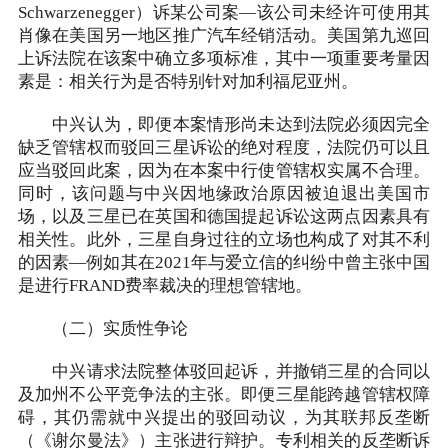
Schwarzenegger）诉某公司案—该公司未经许可使用其
肖像在美国另一地区推广汽车经销活动。美国第九巡回
上诉法院在该案中确立多项标准，其中一项重要考量因
素是：相关行为是否特别针对加利福尼亚州。
中兴认为，即便本案情形尚未达到法院必须因完全
缺乏管辖权而驳回三星诉讼的绝对程度，法院仍可以且
应当驳回此案，因为在本案中行使管辖权实属不合理。
同时，该问题与中兴因地缘政治原因被迫退出美国市
场，以及三星已在英国和德国提起诉讼这两点因素具有
相关性。此外，三星自身过往的立场也构成了对其不利
的因素—例如其在2021年与爱立信的纠纷中曾主张中国
是进行FRAND费率裁决的理想管辖地。
（二）实质性争论
中兴请求法院整体驳回起诉，并撤销三星的合同以
及加州不公平竞争法的主张。即便三星能跨越管辖权障
碍，其仍需就中兴提出的驳回动议，为其联邦反垄断
（《谢尔曼法》）主张进行辩护。专利相关的反垄断诉